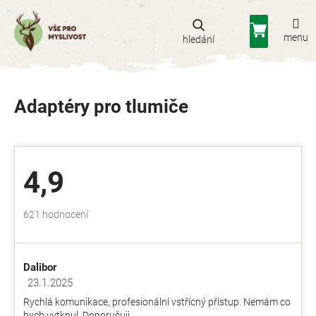
Přejít
na
Nákupní
obsah
košík
Adaptéry pro tlumiče
4,9
Průměrné
621 hodnocení
hodnocení
obchodu
je
Dalibor
4,9
z
23.1.2025
Hodnocení obchodu je 5 z 5 hvězdiček.
5
Rychlá komunikace, profesionální vstřícný přístup. Nemám co
hvězdiček.
bych vytknul. Doporučuji.