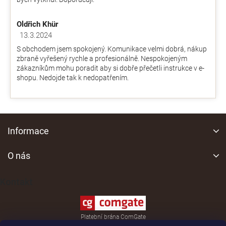
Oldřich Khür
13.3.2024
Hodnocení obchodu je 5 z 5 hvězdiček.
S obchodem jsem spokojený. Komunikace velmi dobrá, nákup
zbraně vyřešený rychle a profesionálně. Nespokojeným
zákazníkům mohu poradit aby si dobře přečetli instrukce v e-
shopu. Nedojde tak k nedopatřením.
Z
á
Informace
p
a
O nás
t
í
Kontakt
Platební brána ComGate