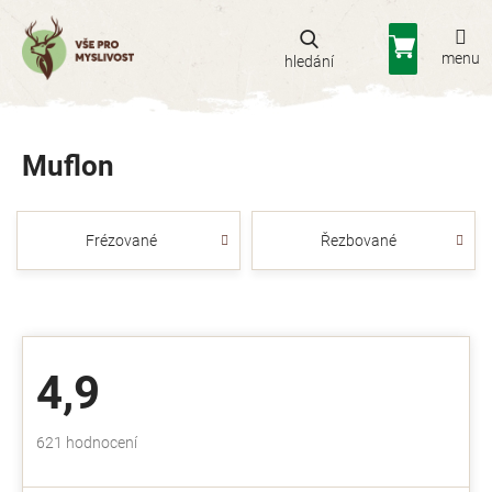
Přejít
na
Nákupní
obsah
košík
Muflon
Frézované
Řezbované
4,9
Průměrné
621 hodnocení
hodnocení
obchodu