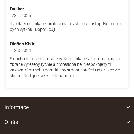
je
Dalibor
4,9
z
23.1.2025
Hodnocení obchodu je 5 z 5 hvězdiček.
5
Rychlá komunikace, profesionální vstřícný přístup. Nemám co
hvězdiček.
bych vytknul. Doporučuji.
Oldřich Khür
13.3.2024
Hodnocení obchodu je 5 z 5 hvězdiček.
S obchodem jsem spokojený. Komunikace velmi dobrá, nákup
zbraně vyřešený rychle a profesionálně. Nespokojeným
zákazníkům mohu poradit aby si dobře přečetli instrukce v e-
shopu. Nedojde tak k nedopatřením.
Z
á
Informace
p
a
O nás
t