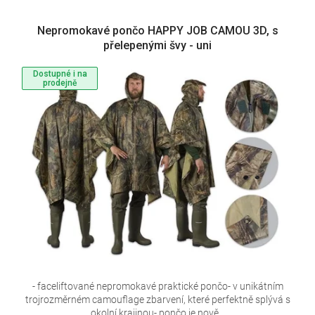
V
Nepromokavé pončo HAPPY JOB CAMOU 3D, s
ý
přelepenými švy - uni
p
i
Dostupné i na
s
prodejně
p
r
o
d
u
k
t
ů
- faceliftované nepromokavé praktické pončo- v unikátním
trojrozměrném camouflage zbarvení, které perfektně splývá s
okolní krajinou- pončo je nově...