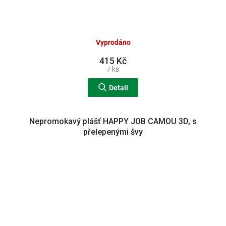
Vyprodáno
415 Kč
/ ks
Detail
Nepromokavý plášť HAPPY JOB CAMOU 3D, s
přelepenými švy