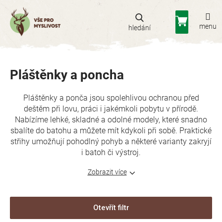
Přejít
na
Nákupní
obsah
košík
Pláštěnky a poncha
Pláštěnky a ponča jsou spolehlivou ochranou před
deštěm při lovu, práci i jakémkoli pobytu v přírodě.
Nabízíme lehké, skladné a odolné modely, které snadno
sbalíte do batohu a můžete mít kdykoli při sobě. Praktické
střihy umožňují pohodlný pohyb a některé varianty zakryjí
i batoh či výstroj.
Zobrazit více
Otevřít filtr