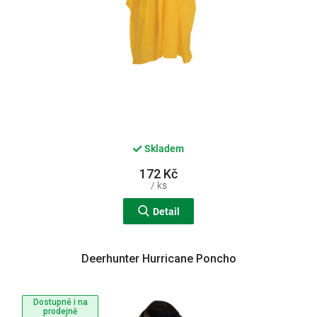
Skladem
172 Kč
/ ks
Detail
Deerhunter Hurricane Poncho
Dostupné i na
prodejně