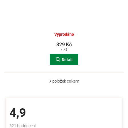
Vyprodáno
329 Kč
/ ks
Detail
7
položek celkem
O
v
l
á
d
4,9
a
c
í
Průměrné
621 hodnocení
p