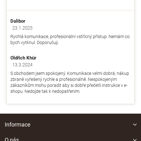
hodnocení
r
obchodu
v
je
k
Dalibor
4,9
y
z
23.1.2025
v
Hodnocení obchodu je 5 z 5 hvězdiček.
5
ý
Rychlá komunikace, profesionální vstřícný přístup. Nemám co
hvězdiček.
p
bych vytknul. Doporučuji.
i
s
Oldřich Khür
u
13.3.2024
Hodnocení obchodu je 5 z 5 hvězdiček.
S obchodem jsem spokojený. Komunikace velmi dobrá, nákup
zbraně vyřešený rychle a profesionálně. Nespokojeným
zákazníkům mohu poradit aby si dobře přečetli instrukce v e-
shopu. Nedojde tak k nedopatřením.
Z
á
Informace
p
a
O nás