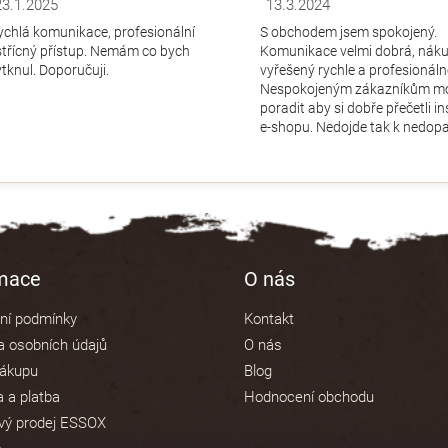
23.1.2025
13.3.2024
dnocení obchodu je 5 z 5 hvězdiček.
Hodnocení obchodu je 5 z 5 hv
ychlá komunikace, profesionální
S obchodem jsem spokojený.
střícný přístup. Nemám co bych
Komunikace velmi dobrá, nák
ytknul. Doporučuji.
vyřešený rychle a profesionáln
Nespokojeným zákazníkům m
poradit aby si dobře přečetli i
e-shopu. Nedojde tak k nedopa
rmace
O nás
ní podmínky
Kontakt
 osobních údajů
O nás
nákupu
Blog
 a platba
Hodnocení obchodu
vý prodej ESSOX