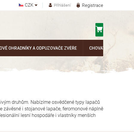
CZK
Registrace
Přihlášení
Nákupní
košík
OVÉ OHRADNÍKY A ODPUZOVAČE ZVĚŘE
CHOVATELSKÉ POTŘEB
livým druhům. Nabízíme osvědčené typy lapačů
te závěsné i stojanové lapače, feromonové náplně
esionální lesní hospodáře i vlastníky menších