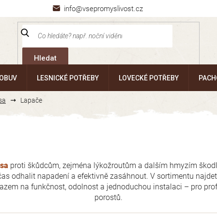
info@vsepromyslivost.cz
Hledat
 OBUV
LESNICKÉ POTŘEBY
LOVECKÉ POTŘEBY
PACH
sa
Lapače
esa
proti škůdcům, zejména lýkožroutům a dalším hmyzím škod
čas odhalit napadení a efektivně zasáhnout. V sortimentu najde
razem na funkčnost, odolnost a jednoduchou instalaci – pro prof
porostů.