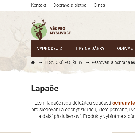
Přejít
Kontakt
Doprava a platba
O nás
na
obsah
VÝPRODEJ %
TIPY NA DÁRKY
ODĚVY a
LESNICKÉ POTŘEBY
Pěstování a ochrana le
Lapače
Lesní lapače jsou důležitou součástí
ochrany l
pro sledování a odchyt škůdců, které pomáhají v
a další příslušenství. Produkty vybíráme s dů