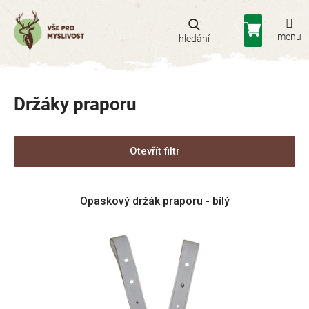
Přejít
na
Nákupní
obsah
košík
Držáky praporu
Otevřít filtr
V
Opaskový držák praporu - bílý
ý
p
i
s
p
r
o