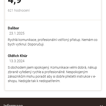
c
í
Průměrné
621 hodnocení
p
hodnocení
r
obchodu
v
je
k
Dalibor
4,9
y
z
23.1.2025
v
Hodnocení obchodu je 5 z 5 hvězdiček.
5
ý
Rychlá komunikace, profesionální vstřícný přístup. Nemám co
hvězdiček.
p
bych vytknul. Doporučuji.
i
s
Oldřich Khür
u
13.3.2024
Hodnocení obchodu je 5 z 5 hvězdiček.
S obchodem jsem spokojený. Komunikace velmi dobrá, nákup
zbraně vyřešený rychle a profesionálně. Nespokojeným
zákazníkům mohu poradit aby si dobře přečetli instrukce v e-
shopu. Nedojde tak k nedopatřením.
Z
á
Informace