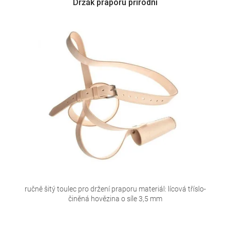
Držák praporu přírodní
ručně šitý toulec pro držení praporu materiál: lícová tříslo-
činěná hovězina o síle 3,5 mm