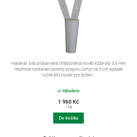
d
u
k
t
ů
materiál: bílá probarvená třísločiněná hovětí kůže síly 3,5 mm
možnost nastavení polohy praporu úchyt na 5 cm opasek
ručně šitý toulec pro držení...
Skladem
1 960 Kč
/ ks
Do košíku