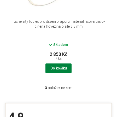
ručně šitý toulec pro držení praporu materiál: lícová tříslo-
činěná hovězina o síle 3,5 mm
Skladem
2 850 Kč
/ ks
Do košíku
3
položek celkem
O
v
l
á
d
4,9
a