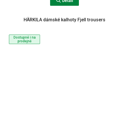
Detail
HÄRKILA dámské kalhoty Fjell trousers
Dostupné i na
prodejně