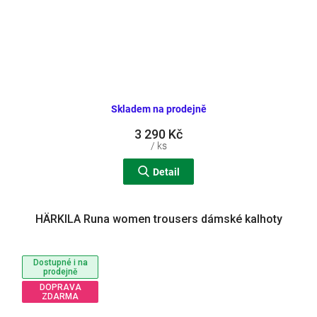
Skladem na prodejně
3 290 Kč
/ ks
Detail
HÄRKILA Runa women trousers dámské kalhoty
Dostupné i na
prodejně
DOPRAVA
ZDARMA