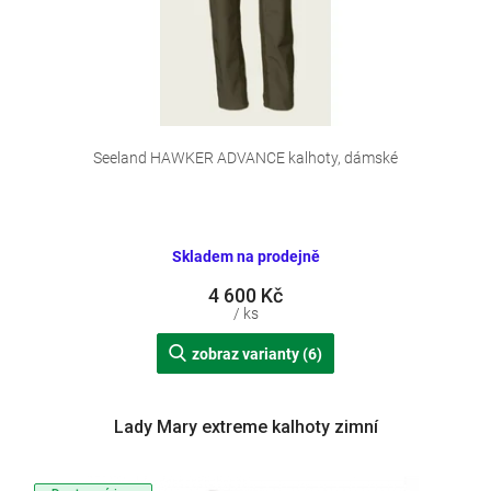
k
t
ů
Seeland HAWKER ADVANCE kalhoty, dámské
Skladem na prodejně
4 600 Kč
/ ks
zobraz varianty (6)
Lady Mary extreme kalhoty zimní