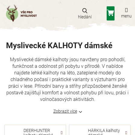
Přejít
na
Nákupní
obsah
košík
Myslivecké KALHOTY dámské
Myslivecké dámské kalhoty jsou navrženy pro pohodlí,
funkčnost a odolnost při pobytu v přírodě. V nabídce
najdete lehké kalhoty na léto, zateplené modely do
chladného počasí i praktické varianty s výztuhami pro
práci v lese. Přírodní barvy a střihy přizpůsobené ženské
postavě zajišťují komfort a volnost pohybu při lovu, práci i
volnočasových aktivitách.
Zobrazit více
DEERHUNTER
HÄRKILA kalhoty