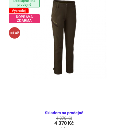
Dostupné i na
prodejně
Výprodej
DOPRAVA
ZDARMA
od
až
29 %
Skladem na prodejně
4 370 Kč
4 370 Kč
/ ks