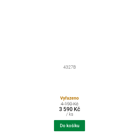
4327B
Vyřazeno
4 190 Kč
3 590 Kč
/ ks
Do košíku