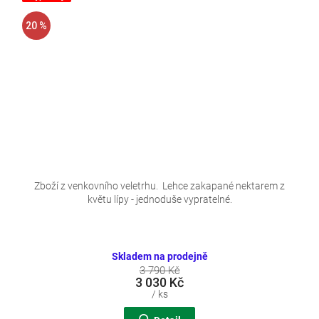
20 %
Zboží z venkovního veletrhu. Lehce zakapané nektarem z
květu lípy - jednoduše vypratelné.
Skladem na prodejně
3 790 Kč
3 030 Kč
/ ks