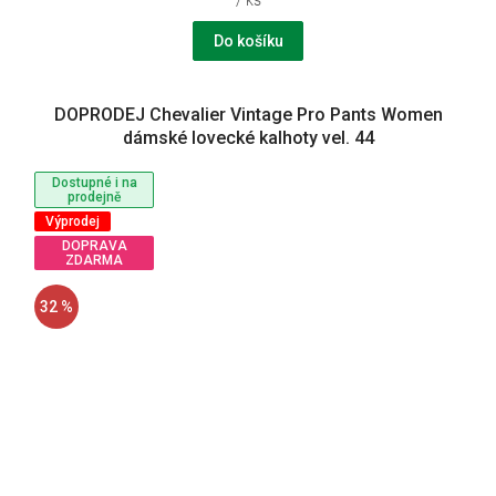
/ ks
Do košíku
DOPRODEJ Chevalier Vintage Pro Pants Women
dámské lovecké kalhoty vel. 44
Dostupné i na
prodejně
Výprodej
DOPRAVA
ZDARMA
32 %