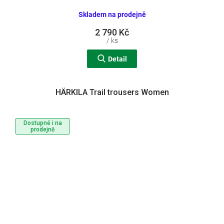
Skladem na prodejně
2 790 Kč
/ ks
Detail
HÄRKILA Trail trousers Women
Dostupné i na
prodejně