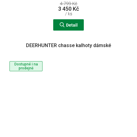
4 799 Kč
3 450 Kč
/ ks
Detail
DEERHUNTER chasse kalhoty dámské
Dostupné i na
prodejně