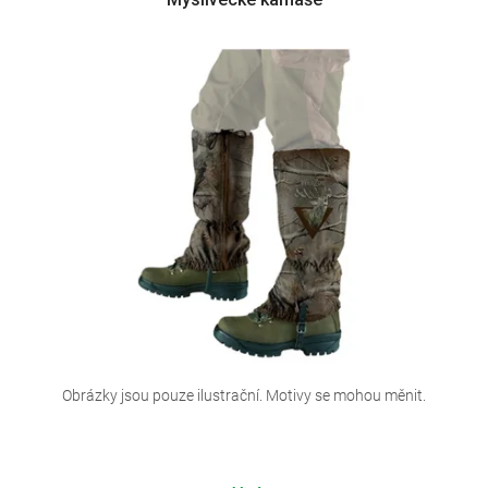
ý
p
i
s
p
r
o
d
u
k
t
ů
Obrázky jsou pouze ilustrační. Motivy se mohou měnit.