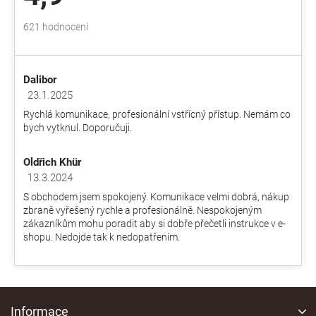
c
í
Průměrné
621 hodnocení
p
hodnocení
r
obchodu
v
je
k
Dalibor
4,9
y
z
23.1.2025
v
Hodnocení obchodu je 5 z 5 hvězdiček.
5
ý
Rychlá komunikace, profesionální vstřícný přístup. Nemám co
hvězdiček.
p
bych vytknul. Doporučuji.
i
s
Oldřich Khür
u
13.3.2024
Hodnocení obchodu je 5 z 5 hvězdiček.
S obchodem jsem spokojený. Komunikace velmi dobrá, nákup
zbraně vyřešený rychle a profesionálně. Nespokojeným
zákazníkům mohu poradit aby si dobře přečetli instrukce v e-
shopu. Nedojde tak k nedopatřením.
Z
á
Informace