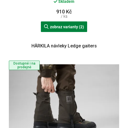
Skladem
910 Kč
/ ks
zobraz varianty (2)
HÄRKILA návleky Ledge gaiters
Dostupné i na
prodejně