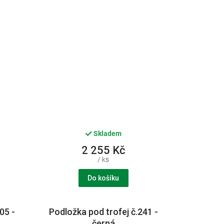
Skladem
2 255 Kč
/ ks
Do košíku
05 -
Podložka pod trofej č.241 -
černá