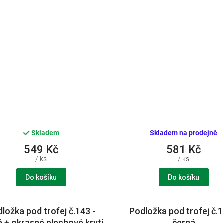
Skladem
Skladem na prodejně
549 Kč
581 Kč
/ ks
/ ks
Do košíku
Do košíku
ložka pod trofej č.143 -
Podložka pod trofej č.1
 + okrasné plechové krytí
černá