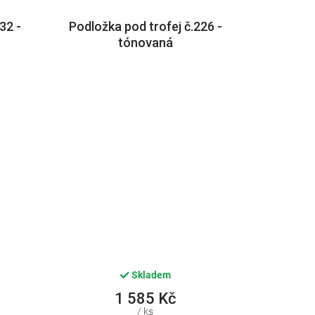
32 -
Podložka pod trofej č.226 -
tónovaná
Skladem
1 585 Kč
/ ks