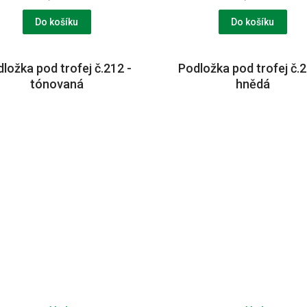
Do košíku
Do košíku
ložka pod trofej č.212 -
Podložka pod trofej č.2
tónovaná
hnědá