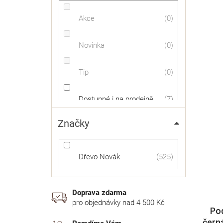
Akce
0
Novinka
0
Tip
0
Dostupné i na prodejně
7
Značky
Dostupnost 24h
7
DOPRAVA ZDARMA
11
Dřevo Novák
525
Doprava zdarma
pro objednávky nad 4 500 Kč
Pod
černá