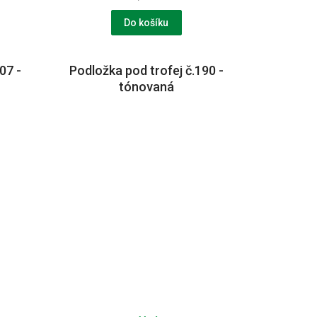
Do košíku
07 -
Podložka pod trofej č.190 -
tónovaná