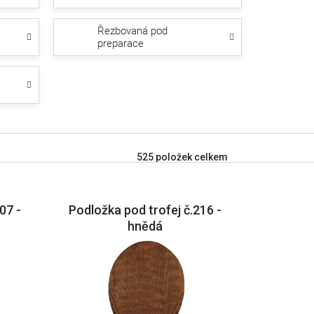
Řezbovaná pod
preparace
525
položek celkem
07 -
Podložka pod trofej č.216 -
hnědá