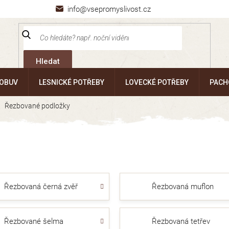
info@vsepromyslivost.cz
Hledat
 OBUV
LESNICKÉ POTŘEBY
LOVECKÉ POTŘEBY
PACH
Řezbované podložky
Řezbovaná černá zvěř
Řezbovaná muflon
Řezbované šelma
Řezbovaná tetřev