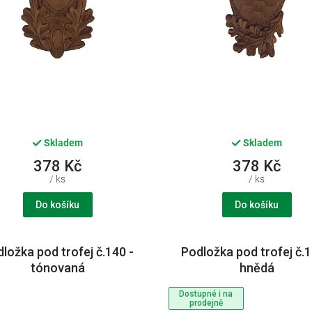
Skladem
Skladem
378 Kč
378 Kč
/ ks
/ ks
Do košíku
Do košíku
ložka pod trofej č.140 -
Podložka pod trofej č.1
tónovaná
hnědá
Dostupné i na
prodejně