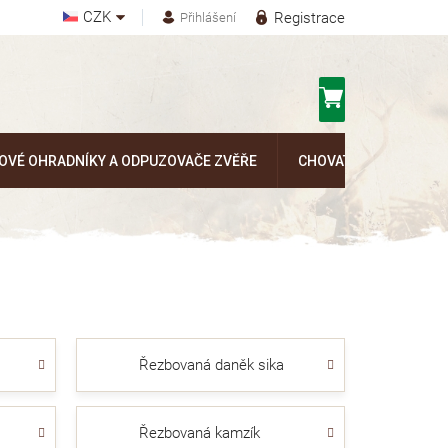
CZK
Registrace
Přihlášení
Nákupní
košík
OVÉ OHRADNÍKY A ODPUZOVAČE ZVĚŘE
CHOVATELSKÉ POTŘEB
Řezbovaná daněk sika
Řezbovaná kamzík