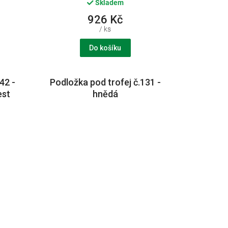
Skladem
926 Kč
/ ks
Do košíku
42 -
Podložka pod trofej č.131 -
est
hnědá