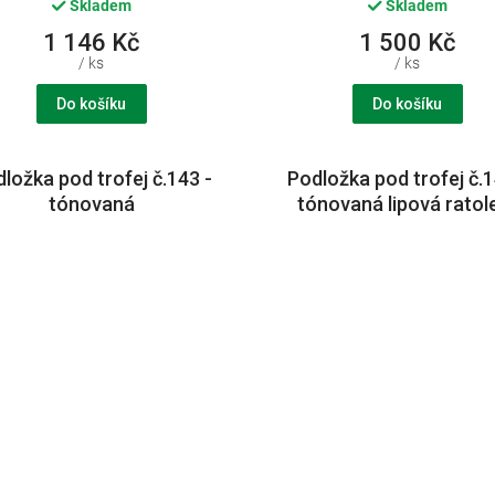
Skladem
Skladem
1 146 Kč
1 500 Kč
/ ks
/ ks
Do košíku
Do košíku
ložka pod trofej č.143 -
Podložka pod trofej č.1
tónovaná
tónovaná lipová ratol