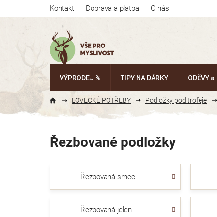
Přejít
Kontakt
Doprava a platba
O nás
na
obsah
VÝPRODEJ %
TIPY NA DÁRKY
ODĚVY a
LOVECKÉ POTŘEBY
Podložky pod trofeje
Řezbované podložky
Řezbovaná srnec
Řezbovaná jelen