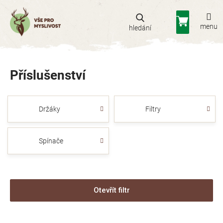
Přejít
na
Nákupní
obsah
košík
Příslušenství
Držáky
Filtry
Spínače
Otevřít filtr
V