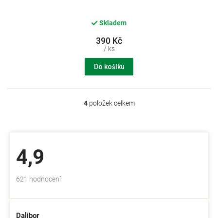
Skladem
390 Kč
/ ks
Do košíku
4
položek celkem
O
v
l
á
d
4,9
a
c
í
Průměrné
621 hodnocení
p
hodnocení
r
obchodu
v
je
k
Dalibor
4,9