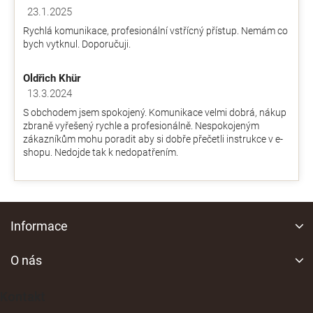
y
z
23.1.2025
v
Hodnocení obchodu je 5 z 5 hvězdiček.
5
ý
Rychlá komunikace, profesionální vstřícný přístup. Nemám co
hvězdiček.
p
bych vytknul. Doporučuji.
i
s
Oldřich Khür
u
13.3.2024
Hodnocení obchodu je 5 z 5 hvězdiček.
S obchodem jsem spokojený. Komunikace velmi dobrá, nákup
zbraně vyřešený rychle a profesionálně. Nespokojeným
zákazníkům mohu poradit aby si dobře přečetli instrukce v e-
shopu. Nedojde tak k nedopatřením.
Z
á
Informace
p
a
O nás
t
í
Kontakt