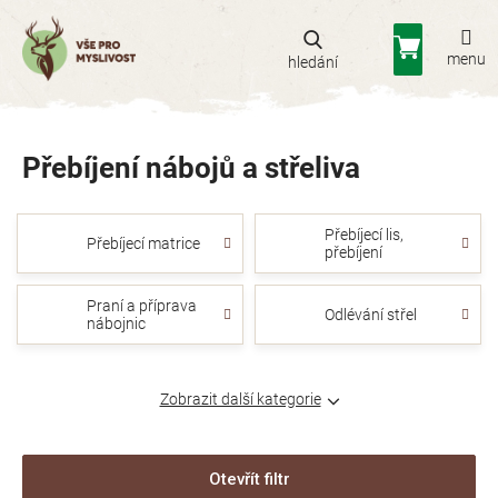
Přejít
na
Nákupní
obsah
košík
Přebíjení nábojů a střeliva
Přebíjecí lis,
Přebíjecí matrice
přebíjení
Praní a příprava
Odlévání střel
nábojnic
Zobrazit další kategorie
Otevřít filtr