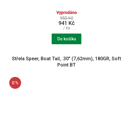
Vyprodáno
950 Kč
941 Kč
/ ks
Do košíku
Střela Speer, Boat Tail, .30" (7,62mm), 180GR, Soft
Point BT
0 %