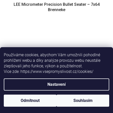
LEE Micrometer Precision Bullet Seater – 7x64
Brenneke
Používáme cookies, abychom Vám umožnili pohodlné
prohlížení webu a díky analýze provozu webu neustále
zlepšovali jeho funkce, výkon a použitelnost.
Vice zde: https://www.vsepromyslivost.cz/cookies/
Nastavení
Odmítnout
Souhlasím