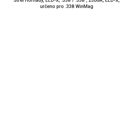
Střel Hornady, ELD-X, .338"/ .338", 230GR, ELD-X,
určeno pro .338 WinMag