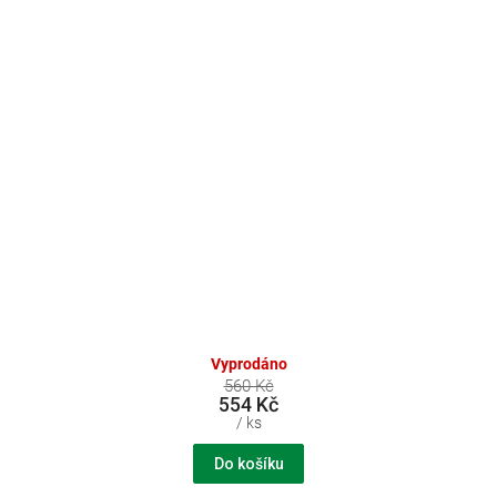
Vyprodáno
560 Kč
554 Kč
/ ks
Do košíku