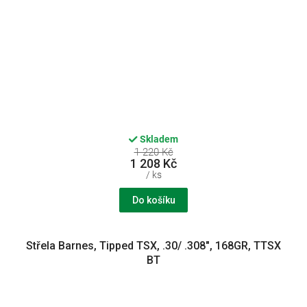
Skladem
1 220 Kč
1 208 Kč
/ ks
Do košíku
Střela Barnes, Tipped TSX, .30/ .308", 168GR, TTSX
BT