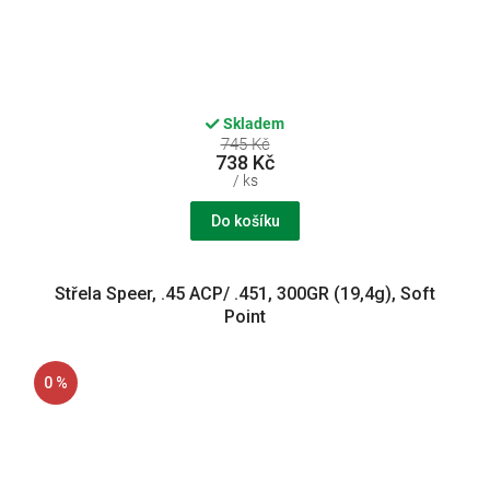
Skladem
745 Kč
738 Kč
/ ks
Do košíku
Střela Speer, .45 ACP/ .451, 300GR (19,4g), Soft
Point
0 %