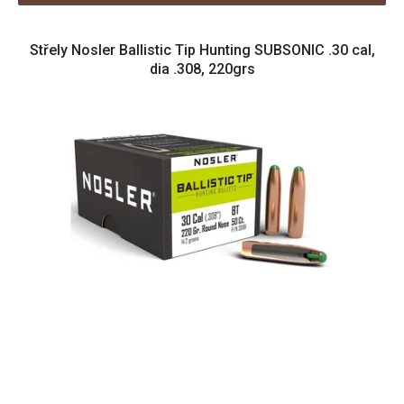
V
Střely Nosler Ballistic Tip Hunting SUBSONIC .30 cal,
ý
dia .308, 220grs
p
i
s
p
r
o
d
u
k
t
ů