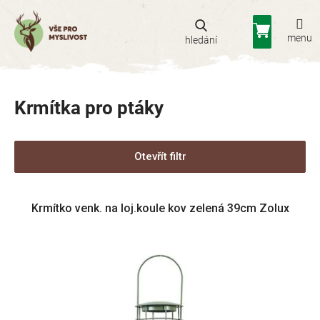
Přejít
na
Nákupní
obsah
košík
Krmítka pro ptáky
Otevřít filtr
V
Krmítko venk. na loj.koule kov zelená 39cm Zolux
ý
p
i
s
p
r
o