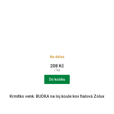
Na dotaz
208 Kč
/ ks
Do košíku
Krmítko venk. BUDKA na loj.koule kov fialová Zolux