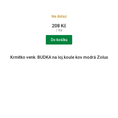
Na dotaz
208 Kč
/ ks
Do košíku
Krmítko venk. BUDKA na loj.koule kov modrá Zolux