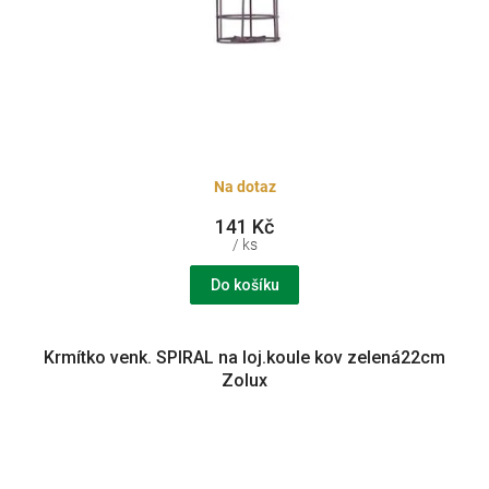
Na dotaz
141 Kč
/ ks
Do košíku
Krmítko venk. SPIRAL na loj.koule kov zelená22cm
Zolux