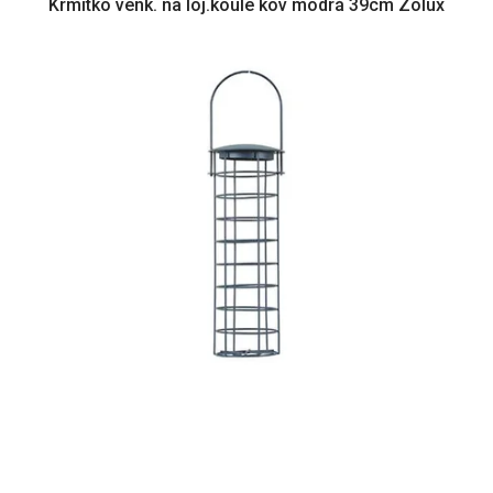
Krmítko venk. na loj.koule kov modrá 39cm Zolux