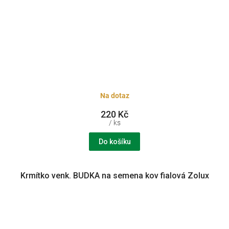
Na dotaz
220 Kč
/ ks
Do košíku
Krmítko venk. BUDKA na semena kov fialová Zolux