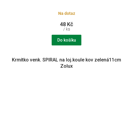
Na dotaz
48 Kč
/ ks
Do košíku
Krmítko venk. SPIRAL na loj.koule kov zelená11cm
Zolux