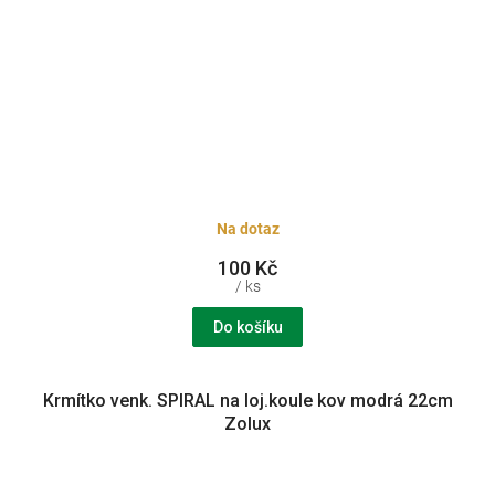
Na dotaz
100 Kč
/ ks
Do košíku
Krmítko venk. SPIRAL na loj.koule kov modrá 22cm
Zolux