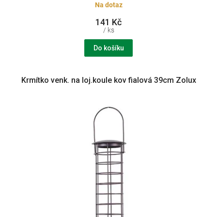
Na dotaz
141 Kč
/ ks
Do košíku
Krmítko venk. na loj.koule kov fialová 39cm Zolux