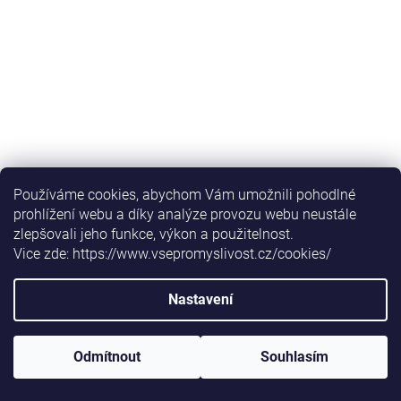
Používáme cookies, abychom Vám umožnili pohodlné
prohlížení webu a díky analýze provozu webu neustále
Na dotaz
zlepšovali jeho funkce, výkon a použitelnost.
Vice zde: https://www.vsepromyslivost.cz/cookies/
763 Kč
/ ks
Nastavení
Do košíku
Odmítnout
Souhlasím
Napáječka do klece Sippy 600ml FP