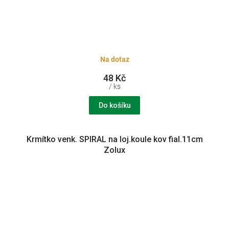
Na dotaz
48 Kč
/ ks
Do košíku
Krmítko venk. SPIRAL na loj.koule kov fial.11cm
Zolux