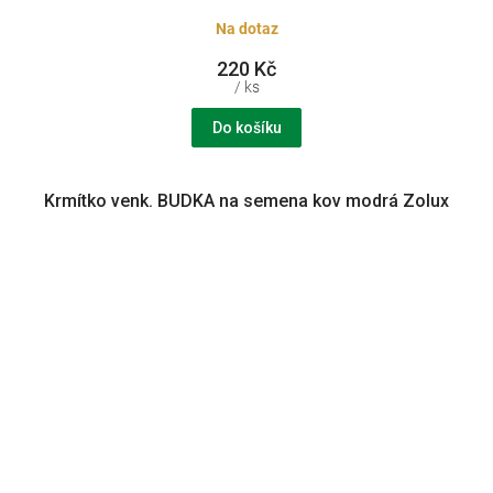
Na dotaz
220 Kč
/ ks
Do košíku
Krmítko venk. BUDKA na semena kov modrá Zolux