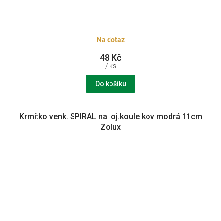
Na dotaz
48 Kč
/ ks
Do košíku
Krmítko venk. SPIRAL na loj.koule kov modrá 11cm
Zolux