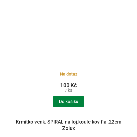
Na dotaz
100 Kč
/ ks
Do košíku
Krmítko venk. SPIRAL na loj.koule kov fial.22cm
Zolux