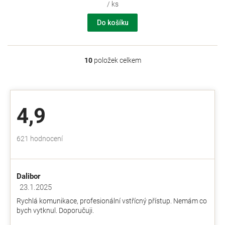
/ ks
Do košíku
10
položek celkem
O
v
l
á
d
4,9
a
c
í
Průměrné
621 hodnocení
p
hodnocení
r
obchodu
v
je
k
Dalibor
4,9
y
z
23.1.2025
v
Hodnocení obchodu je 5 z 5 hvězdiček.
5
ý
Rychlá komunikace, profesionální vstřícný přístup. Nemám co
hvězdiček.
p
bych vytknul. Doporučuji.
i