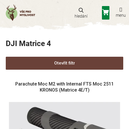
Přejít
na
Nákupní
obsah
košík
DJI Matrice 4
Otevřít filtr
V
Parachute Moc M2 with Internal FTS Moc 2511
ý
KRONOS (Matrice 4E/T)
p
i
s
p
r
o