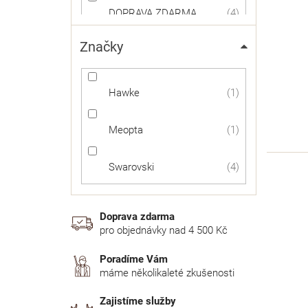
DOPRAVA ZDARMA
4
Značky
Hawke
1
Meopta
1
Swarovski
4
Doprava zdarma
pro objednávky nad 4 500 Kč
Poradíme Vám
máme několikaleté zkušenosti
Zajistíme služby