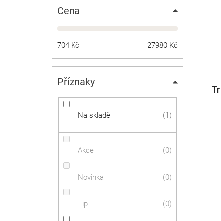
ů
Cena
704
Kč
27980
Kč
Příznaky
Tr
Na skladě
1
Akce
0
Novinka
0
Tip
0