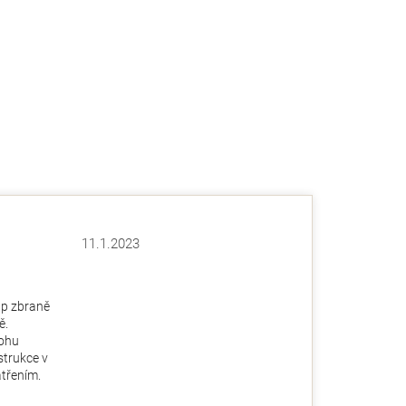
11.1.2023
Hodnocení obchodu je 5 z 5 hvězdiček.
ězdiček.
up zbraně
ě.
ohu
nstrukce v
třením.