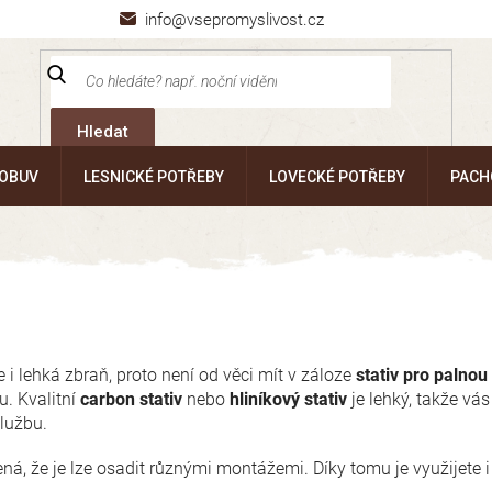
info@vsepromyslivost.cz
Hledat
 OBUV
LESNICKÉ POTŘEBY
LOVECKÉ POTŘEBY
PACH
 i lehká zbraň, proto není od věci mít v záloze
stativ pro palnou
. Kvalitní
carbon stativ
nebo
hliníkový stativ
je lehký, takže vá
službu.
ená, že je lze osadit různými montážemi. Díky tomu je využijete 