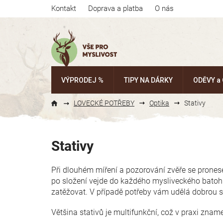
Přejít
Kontakt
Doprava a platba
O nás
na
obsah
VÝPRODEJ %
TIPY NA DÁRKY
ODĚVY a
LOVECKÉ POTŘEBY
Optika
Stativy
Stativy
Při dlouhém míření a pozorování zvěře se pronese
po složení vejde do každého mysliveckého batohu
zatěžovat. V případě potřeby vám udělá dobrou 
Většina stativů je multifunkční, což v praxi znam