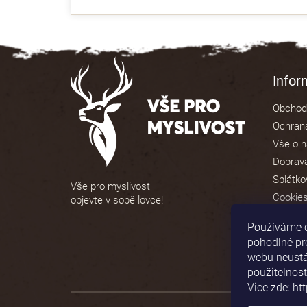
z
5
hvězdiček.
Z
á
Info
p
Obchod
a
Ochrana
t
Vše o 
í
Doprava
Splátko
Vše pro myslivost
Cookie
objevte v sobě lovce!
Používáme 
pohodlné pr
webu neustál
použitelnost
Vice zde: ht