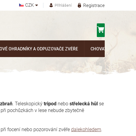
CZK
Registrace
Přihlášení
Nákupní
košík
OVÉ OHRADNÍKY A ODPUZOVAČE ZVĚŘE
CHOVATELSKÉ POTŘEB
 zbraň
. Teleskopický
tripod
nebo
střelecká hůl
se
s při pochůzkách v lese nebude zbytečně
i při focení nebo pozorování zvěře
dalekohledem
.