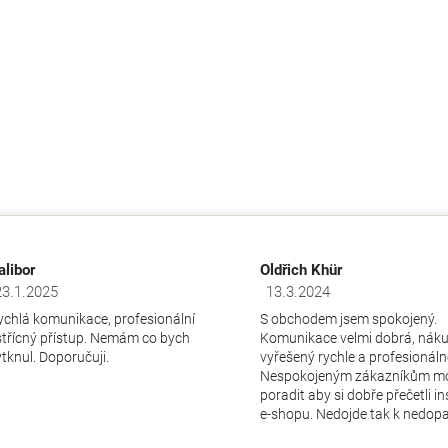
k
y
v
ý
p
i
s
u
alibor
Oldřich Khür
23.1.2025
13.3.2024
dnocení obchodu je 5 z 5 hvězdiček.
Hodnocení obchodu je 5 z 5 hv
ychlá komunikace, profesionální
S obchodem jsem spokojený.
střícný přístup. Nemám co bych
Komunikace velmi dobrá, nák
ytknul. Doporučuji.
vyřešený rychle a profesionáln
Nespokojeným zákazníkům m
poradit aby si dobře přečetli i
e-shopu. Nedojde tak k nedopa