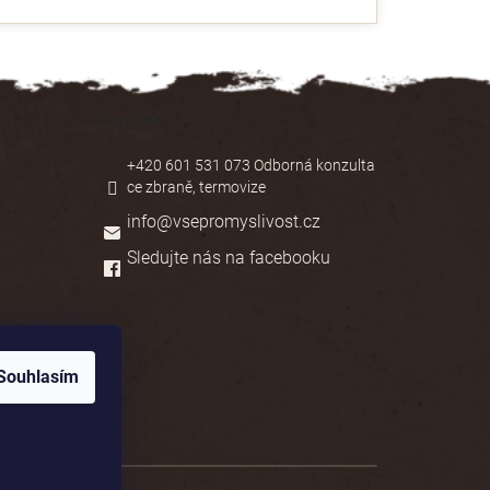
Kontakt
+420 601 531 073 Odborná konzulta
ce zbraně, termovize
info
@
vsepromyslivost.cz
Sledujte nás na facebooku
Souhlasím