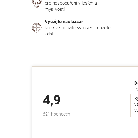
pro hospodaření v lesích a
myslivosti
Využijte náš bazar
kde své použité vybavení můžete
udat
D
Ho
4,9
R
v
v
Průměrné
621 hodnocení
hodnocení
obchodu
je
4,9