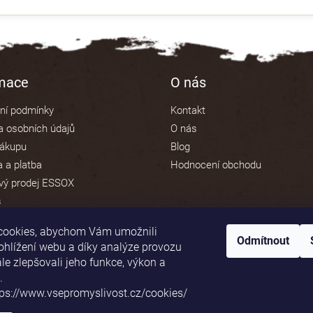
rmace
O nás
ní podmínky
Kontakt
 osobních údajů
O nás
nákupu
Blog
 a platba
Hodnocení obchodu
vý prodej ESSOX
s
cookies, abychom Vám umožnili
Odmítnout
ohlížení webu a díky analýze provozu
e zlepšovali jeho funkce, výkon a
Platební brána ComGate
.
tps://www.vsepromyslivost.cz/cookies/