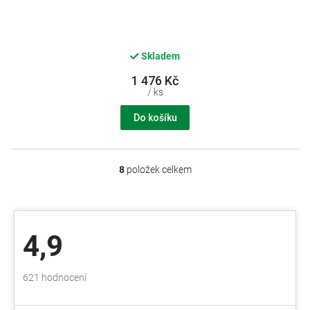
Skladem
1 476 Kč
/ ks
Do košíku
8
položek celkem
O
v
l
á
d
4,9
a
c
í
Průměrné
621 hodnocení
p
hodnocení
r
obchodu
v