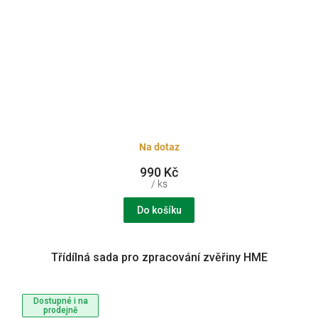
Na dotaz
990 Kč
/ ks
Do košíku
Třídílná sada pro zpracování zvěřiny HME
Dostupné i na
prodejně