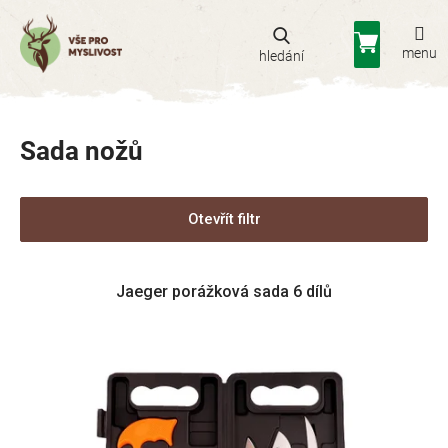
Přejít
na
Nákupní
obsah
košík
Sada nožů
Otevřít filtr
V
Jaeger porážková sada 6 dílů
ý
p
i
s
p
r
o