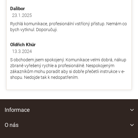
je
k
Dalibor
4,9
y
z
23.1.2025
v
Hodnocení obchodu je 5 z 5 hvězdiček.
5
ý
Rychlá komunikace, profesionální vstřícný přístup. Nemám co
hvězdiček.
p
bych vytknul. Doporučuji.
i
s
Oldřich Khür
u
13.3.2024
Hodnocení obchodu je 5 z 5 hvězdiček.
S obchodem jsem spokojený. Komunikace velmi dobrá, nákup
zbraně vyřešený rychle a profesionálně. Nespokojeným
zákazníkům mohu poradit aby si dobře přečetli instrukce v e-
shopu. Nedojde tak k nedopatřením.
Z
á
Informace
p
a
O nás
t