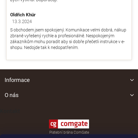
Oldřich Khür
13.3.2024
Hodnocení obchodu je 5 z 5 hvězdiček.
S obchodem jsem spokojený. Komunikace velmi dobrá, nákup
zbraně vyřešený rychle a profesionálně. Nespokojeným
zákazníkům mohu poradit aby si dobře přečetli instrukce v e-
shopu. Nedojde tak k nedopatřením.
Z
á
Informace
p
a
O nás
t
í
Kontakt
Platební brána ComGate