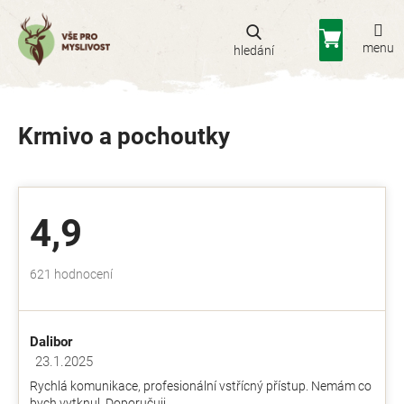
Přejít
na
Nákupní
obsah
košík
Krmivo a pochoutky
4,9
Průměrné
621 hodnocení
hodnocení
obchodu
je
Dalibor
4,9
z
23.1.2025
Hodnocení obchodu je 5 z 5 hvězdiček.
5
Rychlá komunikace, profesionální vstřícný přístup. Nemám co
hvězdiček.
bych vytknul. Doporučuji.