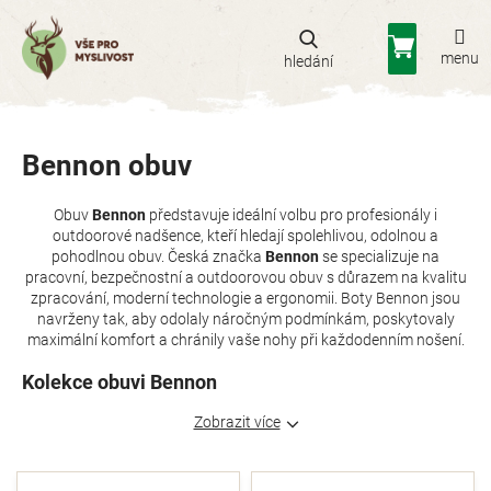
Přejít
na
Nákupní
obsah
košík
Bennon obuv
Obuv
Bennon
představuje ideální volbu pro profesionály i
outdoorové nadšence, kteří hledají spolehlivou, odolnou a
pohodlnou obuv. Česká značka
Bennon
se specializuje na
pracovní, bezpečnostní a outdoorovou obuv s důrazem na kvalitu
zpracování, moderní technologie a ergonomii. Boty Bennon jsou
navrženy tak, aby odolaly náročným podmínkám, poskytovaly
maximální komfort a chránily vaše nohy při každodenním nošení.
Kolekce obuvi Bennon
Zobrazit více