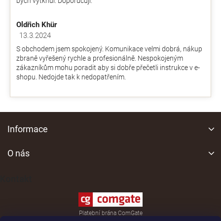
bych vytknul. Doporučuji.
Oldřich Khür
13.3.2024
Hodnocení obchodu je 5 z 5 hvězdiček.
S obchodem jsem spokojený. Komunikace velmi dobrá, nákup
zbraně vyřešený rychle a profesionálně. Nespokojeným
zákazníkům mohu poradit aby si dobře přečetli instrukce v e-
shopu. Nedojde tak k nedopatřením.
Z
á
Informace
p
a
O nás
t
í
Kontakt
Platební brána ComGate