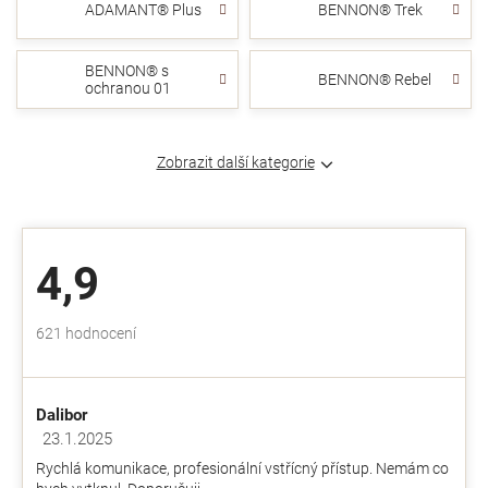
ADAMANT® Plus
BENNON® Trek
BENNON® s
BENNON® Rebel
ochranou 01
Zobrazit další kategorie
4,9
Průměrné
621 hodnocení
hodnocení
obchodu
je
Dalibor
4,9
z
23.1.2025
Hodnocení obchodu je 5 z 5 hvězdiček.
5
Rychlá komunikace, profesionální vstřícný přístup. Nemám co
hvězdiček.