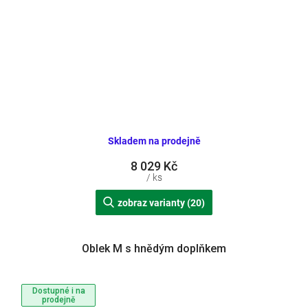
Skladem na prodejně
8 029 Kč
/ ks
zobraz varianty (20)
Oblek M s hnědým doplňkem
Dostupné i na
prodejně