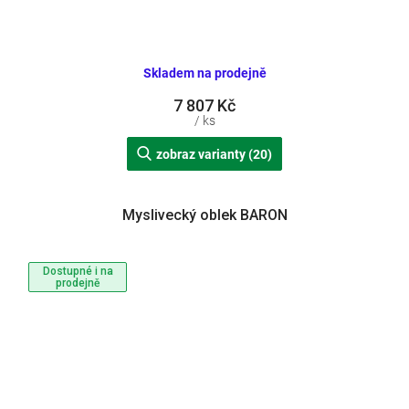
Skladem na prodejně
7 807 Kč
/ ks
zobraz varianty (20)
Myslivecký oblek BARON
Dostupné i na
prodejně