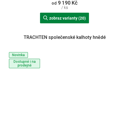
9 190 Kč
od
/ ks
zobraz varianty (20)
TRACHTEN společenské kalhoty hnědé
Novinka
Dostupné i na
prodejně