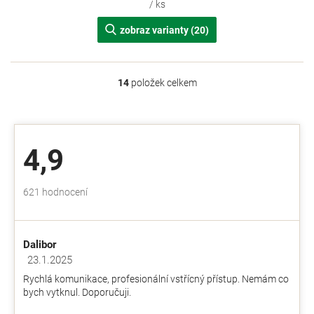
/ ks
zobraz varianty (20)
14
položek celkem
O
v
l
á
d
4,9
a
c
í
Průměrné
621 hodnocení
p
hodnocení
r
obchodu
v
je
k
Dalibor
4,9
y
z
23.1.2025
v
Hodnocení obchodu je 5 z 5 hvězdiček.
5
ý
Rychlá komunikace, profesionální vstřícný přístup. Nemám co
hvězdiček.
p
bych vytknul. Doporučuji.
i