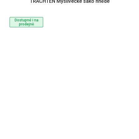
TRACHTEN Myslivecké sako hnědé
Dostupné i na
prodejně