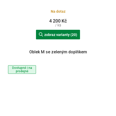
Na dotaz
4 200 Kč
/ ks
zobraz varianty (20)
Oblek M se zeleným doplňkem
Dostupné i na
prodejně