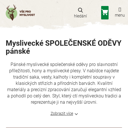
Přejít
na
Nákupní
obsah
košík
Myslivecké SPOLEČENSKÉ ODĚVY
pánské
Pánské myslivecké společenské oděvy pro slavnostní
příležitosti, hony a myslivecké plesy. V nabídce najdete
tradiční saka, vesty, kalhoty i kompletní soupravy v
klasických střizích a přírodních barvách. Kvalitní
materiály a precizní zpracování zaručují elegantní vzhled
a pohodlí po celý den. Styl, který ctí mysliveckou tradici a
reprezentuje ji na nejvyšší úrovni.
Zobrazit více