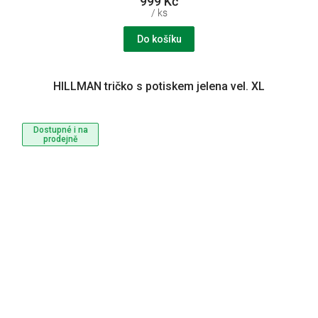
999 Kč
/ ks
Do košíku
HILLMAN tričko s potiskem jelena vel. XL
Dostupné i na
prodejně