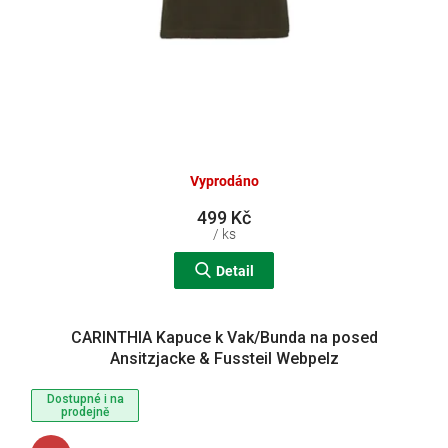
Vyprodáno
499 Kč
/ ks
Detail
CARINTHIA Kapuce k Vak/Bunda na posed
Ansitzjacke & Fussteil Webpelz
Dostupné i na
prodejně