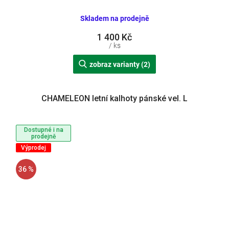
Skladem na prodejně
1 400 Kč
/ ks
zobraz varianty (2)
CHAMELEON letní kalhoty pánské vel. L
Dostupné i na
prodejně
Výprodej
36 %