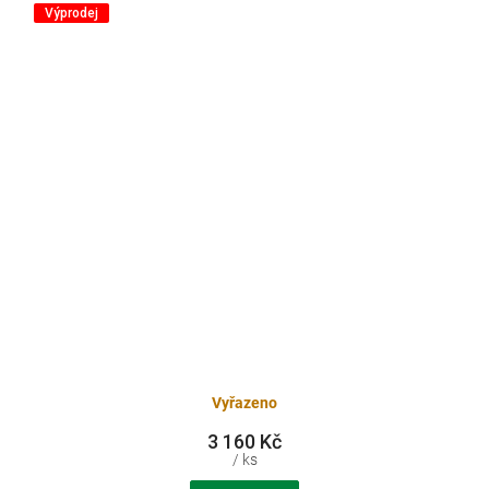
Výprodej
Vyřazeno
3 160 Kč
/ ks