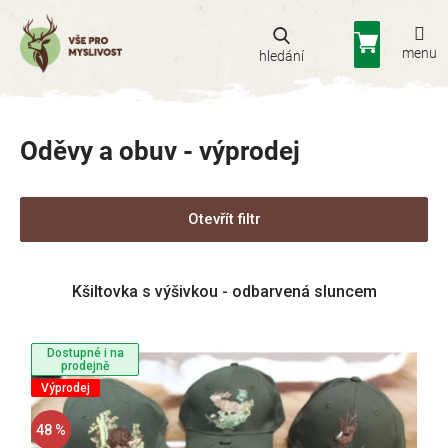
Přejít
na
Nákupní
obsah
košík
Oděvy a obuv - výprodej
Otevřít filtr
V
Kšiltovka s výšivkou - odbarvená sluncem
ý
p
i
Dostupné i na
s
prodejně
p
Výprodej
r
48 %
o