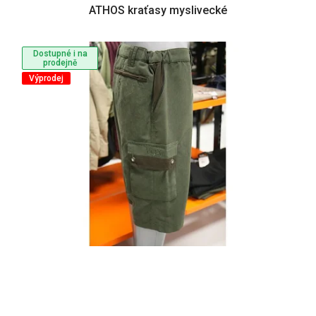
ATHOS kraťasy myslivecké
Dostupné i na
prodejně
Výprodej