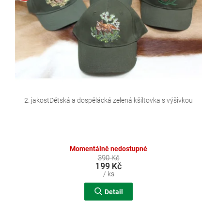
d
u
k
t
ů
2. jakostDětská a dospělácká zelená kšiltovka s výšivkou
Momentálně nedostupné
390 Kč
199 Kč
/ ks
Detail