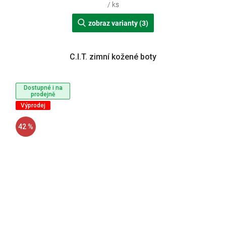
/ ks
zobraz varianty (3)
C.I.T. zimní kožené boty
Dostupné i na
prodejně
Výprodej
42 %