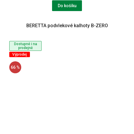
Do košíku
BERETTA podvlekové kalhoty B-ZERO
Dostupné i na
prodejně
Výprodej
66 %