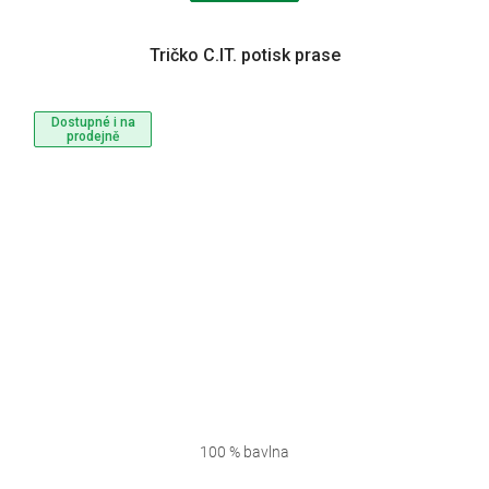
Tričko C.IT. potisk prase
Dostupné i na
prodejně
100 % bavlna