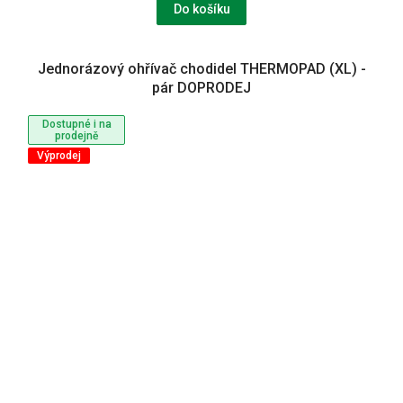
Do košíku
Jednorázový ohřívač chodidel THERMOPAD (XL) -
pár DOPRODEJ
Dostupné i na
prodejně
Výprodej