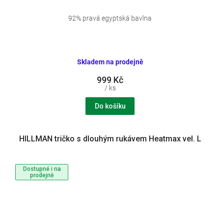
92% pravá egyptská bavlna
Skladem na prodejně
999 Kč
/ ks
Do košíku
HILLMAN tričko s dlouhým rukávem Heatmax vel. L
Dostupné i na
prodejně