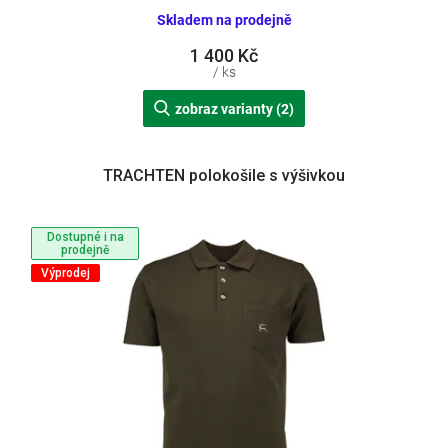
Skladem na prodejně
1 400 Kč
/ ks
zobraz varianty (2)
TRACHTEN polokošile s výšivkou
Dostupné i na
prodejně
Výprodej