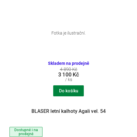
Fotka je ilustrační.
Skladem na prodejně
4 890 Kč
3 100 Kč
/ ks
Do košíku
BLASER letní kalhoty Agali vel. 54
Dostupné i na
prodejně