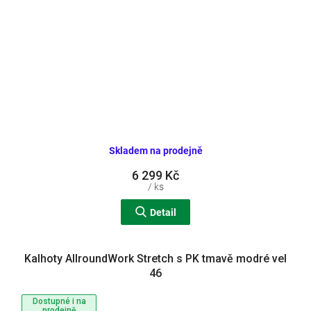
Skladem na prodejně
6 299 Kč
/ ks
Detail
Kalhoty AllroundWork Stretch s PK tmavě modré vel
46
Dostupné i na
prodejně