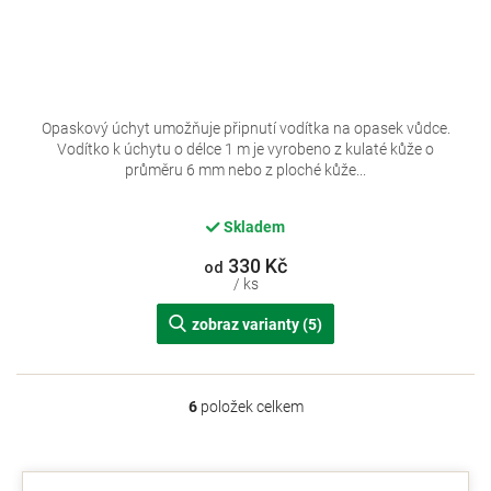
Opaskový úchyt umožňuje připnutí vodítka na opasek vůdce.
Vodítko k úchytu o délce 1 m je vyrobeno z kulaté kůže o
průměru 6 mm nebo z ploché kůže...
Skladem
330 Kč
od
/ ks
zobraz varianty (5)
6
položek celkem
O
v
l
á