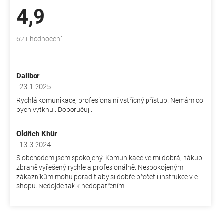
d
4,9
a
c
í
Průměrné
621 hodnocení
p
hodnocení
r
obchodu
v
je
k
Dalibor
4,9
y
z
23.1.2025
v
Hodnocení obchodu je 5 z 5 hvězdiček.
5
ý
Rychlá komunikace, profesionální vstřícný přístup. Nemám co
hvězdiček.
p
bych vytknul. Doporučuji.
i
s
Oldřich Khür
u
13.3.2024
Hodnocení obchodu je 5 z 5 hvězdiček.
S obchodem jsem spokojený. Komunikace velmi dobrá, nákup
zbraně vyřešený rychle a profesionálně. Nespokojeným
zákazníkům mohu poradit aby si dobře přečetli instrukce v e-
shopu. Nedojde tak k nedopatřením.