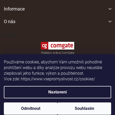
Z
á
Informace
p
a
O nás
t
í
Kontakt
Platební brána ComGate
Používáme cookies, abychom Vám umožnili pohodlné
prohlížení webu a díky analýze provozu webu neustále
zlepšovali jeho funkce, výkon a použitelnost.
Vice zde: https://www.vsepromyslivost.cz/cookies/
Shoptet
|
Realizoval
Nastavení
Copyright 2026
vsepromyslivost.cz
. Všechna práva
vyhrazena.
Odmítnout
Souhlasím