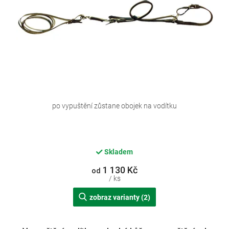
d
u
k
t
ů
po vypuštění zůstane obojek na vodítku
Skladem
1 130 Kč
od
/ ks
zobraz varianty (2)