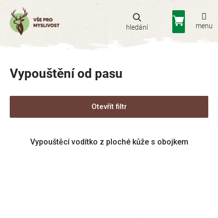
Přejít
na
Nákupní
obsah
košík
Vypouštění od pasu
Otevřít filtr
V
Vypouštěcí vodítko z ploché kůže s obojkem
ý
p
i
s
p
r
o