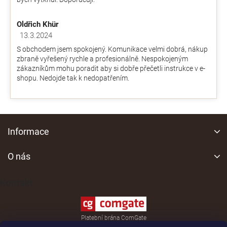
Oldřich Khür
13.3.2024
Hodnocení obchodu je 5 z 5 hvězdiček.
S obchodem jsem spokojený. Komunikace velmi dobrá, nákup
zbraně vyřešený rychle a profesionálně. Nespokojeným
zákazníkům mohu poradit aby si dobře přečetli instrukce v e-
shopu. Nedojde tak k nedopatřením.
Z
á
Informace
p
a
O nás
t
í
Kontakt
Platební brána ComGate