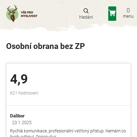
Přejít
na
Nákupní
obsah
košík
Osobní obrana bez ZP
4,9
Průměrné
621 hodnocení
hodnocení
obchodu
je
Dalibor
4,9
z
23.1.2025
Hodnocení obchodu je 5 z 5 hvězdiček.
5
Rychlá komunikace, profesionální vstřícný přístup. Nemám co
hvězdiček.
bych vytknul. Doporučuji.