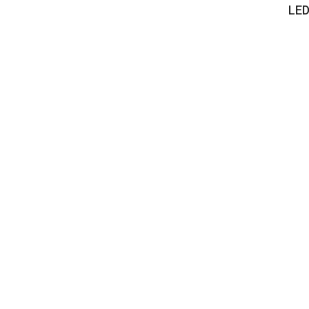
LED
Venator
2