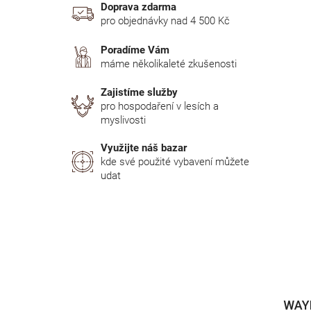
Doprava zdarma
Mactronic
3
pro objednávky nad 4 500 Kč
Nightsearcher
12
Poradíme Vám
máme několikaleté zkušenosti
NITECORE
46
Zajistíme služby
pro hospodaření v lesích a
myslivosti
NOCPIX
2
Využijte náš bazar
Odeon Optics
2
kde své použité vybavení můžete
udat
OLIGHT
1
POWERMOON
4
Streamlight
66
WAYP
SureFire
11