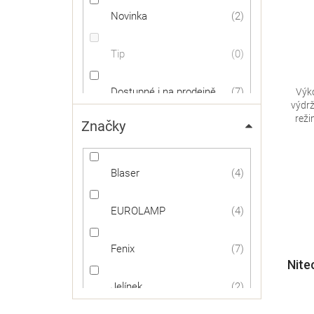
Novinka
2
Tip
0
Dostupné i na prodejně
7
Výk
výdr
reži
Značky
Dostupnost 24h
6
Blaser
4
EUROLAMP
4
Fenix
7
Nite
Jelínek
2