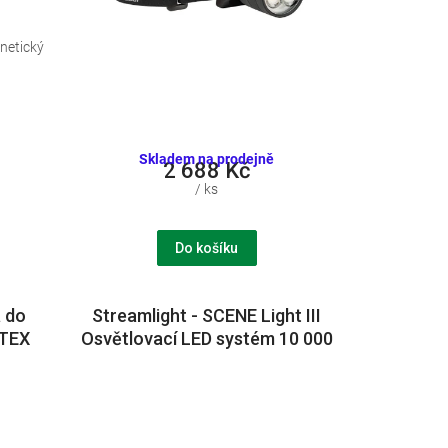
netický
Skladem na prodejně
2 688 Kč
/ ks
Do košíku
a do
Streamlight - SCENE Light III
ATEX
Osvětlovací LED systém 10 000
o
lm, stativ 223cm, dálk. ovládání
 dual
 pouze