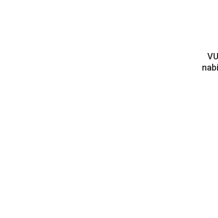
VU
nabí
180lm