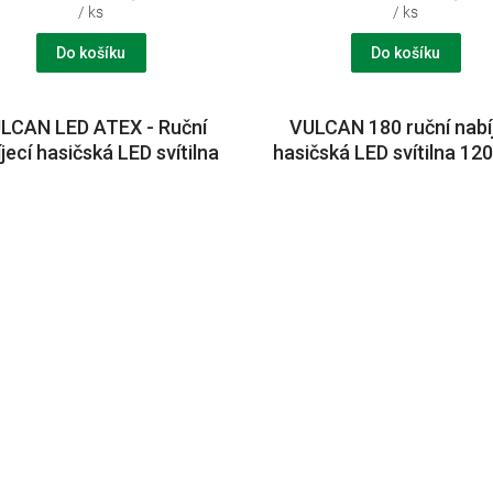
/ ks
/ ks
Do košíku
Do košíku
LCAN LED ATEX - Ruční
VULCAN 180 ruční nabí
jecí hasičská LED svítilna
hasičská LED svítilna 12
 Typ nabíječe: jen svítilna
nabíječem na 230V/1
bez nabíječe