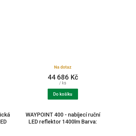
Na dotaz
44 686 Kč
/ ks
Do košíku
ická
WAYPOINT 400 - nabíjecí ruční
LED
LED reflektor 1400lm Barva:
žlutá
č,