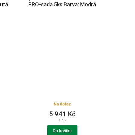
lutá
PRO-sada 5ks Barva: Modrá
Na dotaz
5 941 Kč
/ ks
Do košíku