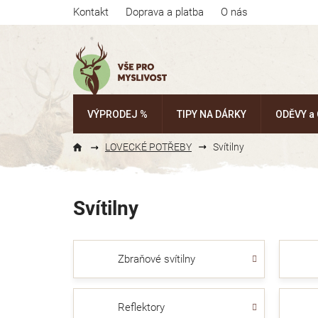
Přejít
Kontakt
Doprava a platba
O nás
na
obsah
VÝPRODEJ %
TIPY NA DÁRKY
ODĚVY a
LOVECKÉ POTŘEBY
Svítilny
Svítilny
Zbraňové svítilny
Reflektory