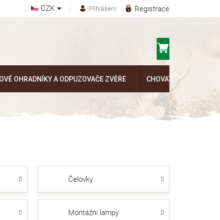
CZK
Registrace
Přihlášení
Nákupní
košík
OVÉ OHRADNÍKY A ODPUZOVAČE ZVĚŘE
CHOVATELSKÉ POTŘEB
Čelovky
Montážní lampy