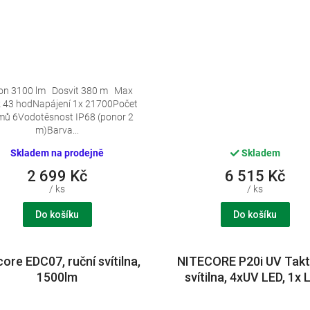
on 3100 lm Dosvit 380 m Max
ž 43 hodNapájení 1x 21700Počet
mů 6Vodotěsnost IP68 (ponor 2
m)Barva...
Skladem na prodejně
Skladem
2 699 Kč
6 515 Kč
/ ks
/ ks
Do košíku
Do košíku
core EDC07, ruční svítilna,
NITECORE P20i UV Takt
1500lm
svítilna, 4xUV LED, 1x 
Luminus SST-40-
W,1800lm,duální spína