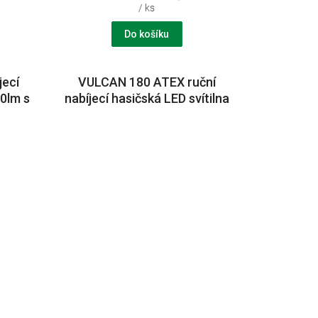
/ ks
Do košíku
jecí
VULCAN 180 ATEX ruční
00lm s
nabíjecí hasičská LED svítilna
2V
450 lm s nabíječem na
230V/12V