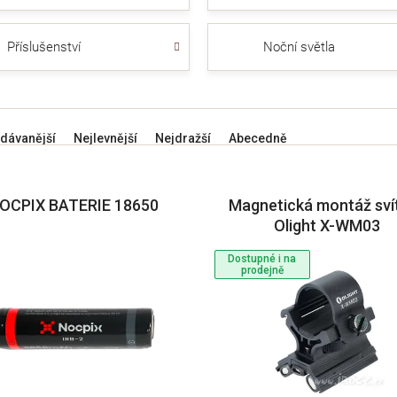
Příslušenství
Noční světla
dávanější
Nejlevnější
Nejdražší
Abecedně
OCPIX BATERIE 18650
Magnetická montáž svít
Olight X-WM03
Dostupné i na
prodejně