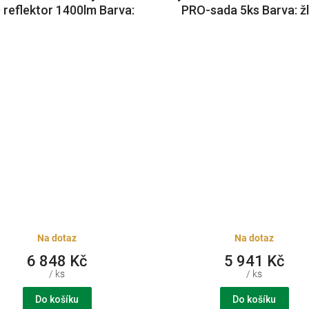
 reflektor 1400lm Barva:
PRO-sada 5ks Barva: ž
černá
Na dotaz
Na dotaz
6 848 Kč
5 941 Kč
/ ks
/ ks
Do košíku
Do košíku