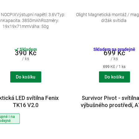
e NOCPIXVýstupní napětí: 3.6VTyp:
Olight Magnetická montáž / mag
ionKapacita: 3850mAhRozměry:
držák svítidla
19x19x71mmVáha: 50g
Skladem
Skladem na prodejně
390 Kč
699 Kč
/ ks
/ ks
Měrná
699 Kč / 1 ks
cena:
Do košíku
Do košíku
tická LED svítilna Fenix
Survivor Pivot - svítiln
TK16 V2.0
výbušného prostředí, 
svítilna do výbušnéh
upné i na
prostředí, ATEX, Zona 0,
odejně
LED, náklopná hlava Typ:
s nabíjecím…