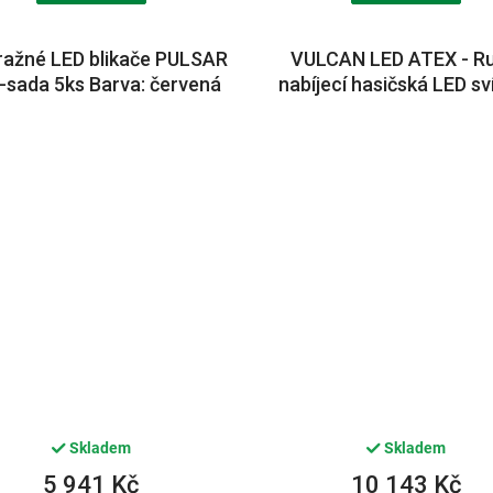
ražné LED blikače PULSAR
VULCAN LED ATEX - Ru
sada 5ks Barva: červená
nabíjecí hasičská LED sví
180lm Typ nabíječe: sta
230V/12V
Skladem
Skladem
5 941 Kč
10 143 Kč