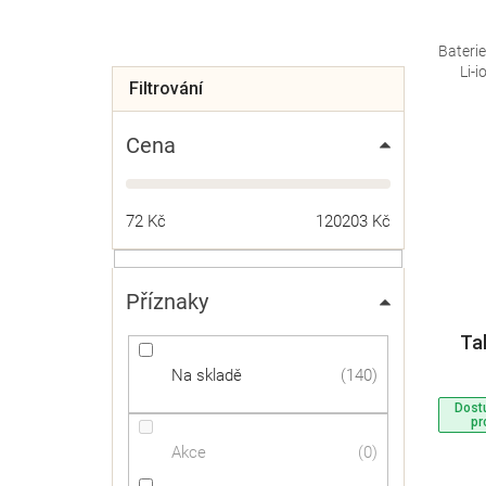
d
n
k
u
e
t
Bateri
k
Li-
l
ů
t
ů
Cena
72
Kč
120203
Kč
Příznaky
Tak
Na skladě
140
Dost
pr
Akce
0