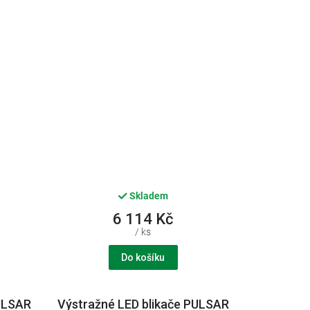
Skladem
6 114 Kč
/ ks
Do košíku
PULSAR
Výstražné LED blikače PULSAR