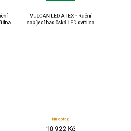
ční
VULCAN LED ATEX - Ruční
tilna
nabíjecí hasičská LED svítilna
ndard
180lm Typ nabíječe: přímá
montáž 12V DC
Na dotaz
10 922 Kč