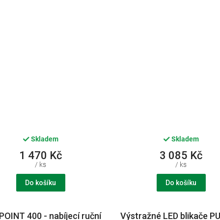
1x21700i
Skladem
Skladem
1 470 Kč
3 085 Kč
/ ks
/ ks
Do košíku
Do košíku
OINT 400 - nabíjecí ruční
Výstražné LED blikače 