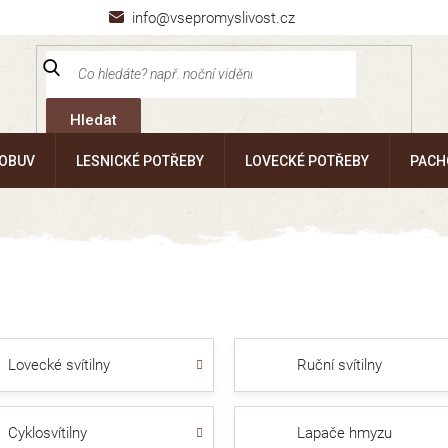
info@vsepromyslivost.cz
Hledat
 OBUV
LESNICKÉ POTŘEBY
LOVECKÉ POTŘEBY
PACH
Lovecké svítilny
Ruční svítilny
Cyklosvítilny
Lapače hmyzu