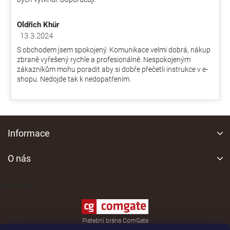
Oldřich Khür
13.3.2024
Hodnocení obchodu je 5 z 5 hvězdiček.
S obchodem jsem spokojený. Komunikace velmi dobrá, nákup
zbraně vyřešený rychle a profesionálně. Nespokojeným
zákazníkům mohu poradit aby si dobře přečetli instrukce v e-
shopu. Nedojde tak k nedopatřením.
Z
á
Informace
p
a
O nás
t
í
Kontakt
Platební brána ComGate