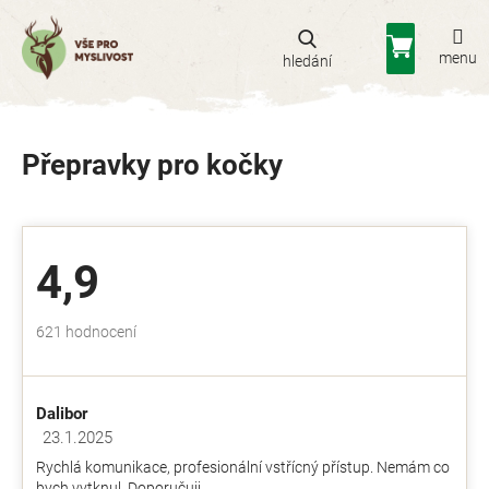
Přejít
na
Nákupní
obsah
košík
Přepravky pro kočky
4,9
Průměrné
621 hodnocení
hodnocení
obchodu
je
Dalibor
4,9
z
23.1.2025
Hodnocení obchodu je 5 z 5 hvězdiček.
5
Rychlá komunikace, profesionální vstřícný přístup. Nemám co
hvězdiček.
bych vytknul. Doporučuji.