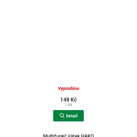
Vyprodáno
148 Kč
/ ks
Detail
Multifunkč.šátek HAKO