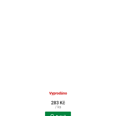
Vyprodáno
283 Kč
/ ks