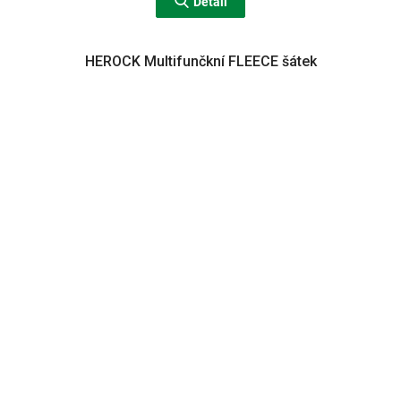
Detail
HEROCK Multifunčkní FLEECE šátek