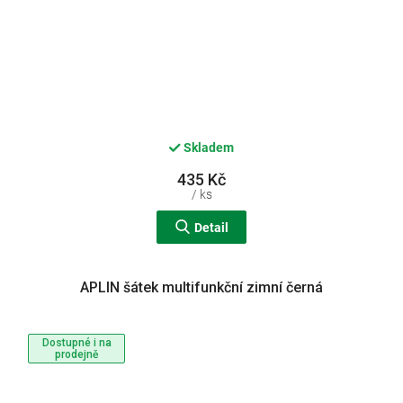
Skladem
435 Kč
/ ks
Detail
APLIN šátek multifunkční zimní černá
Dostupné i na
prodejně