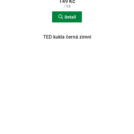
149 Kč
/ ks
Detail
TED kukla černá zimní