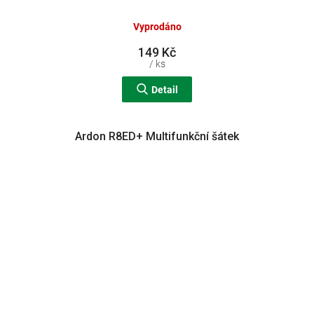
Vyprodáno
149 Kč
/ ks
Detail
Ardon R8ED+ Multifunkční šátek