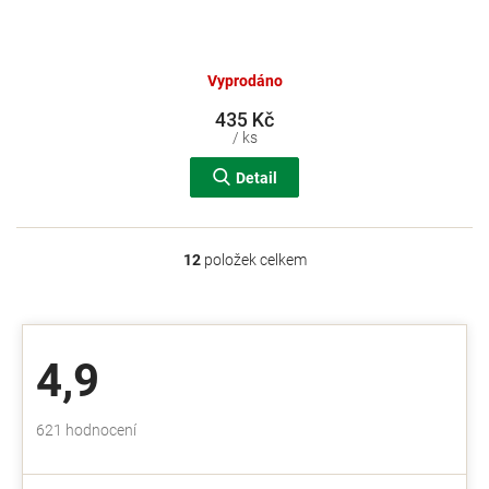
Vyprodáno
435 Kč
/ ks
Detail
12
položek celkem
O
v
l
á
d
4,9
a
c
í
Průměrné
621 hodnocení
p
hodnocení
r
obchodu
v