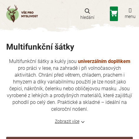
Přejít
na
Nákupní
obsah
košík
Multifunkční šátky
Multifunkční šátky a kukly jsou
univerzálním doplňkem
pro práci v lese, na zahradě i při volnočasových
aktivitách. Chrání před větrem, chladem, prachem i
hmyzem a díky variabilnímu použití je lze nosit jako
čepici, nákrčník, čelenku nebo obličejovou masku. Jsou
vyrobené z lehkých a prodyšných materiálů, které zajišťují
pohodlí po celý den. Praktické a skladné – ideální na
celoroční nošení.
Zobrazit více