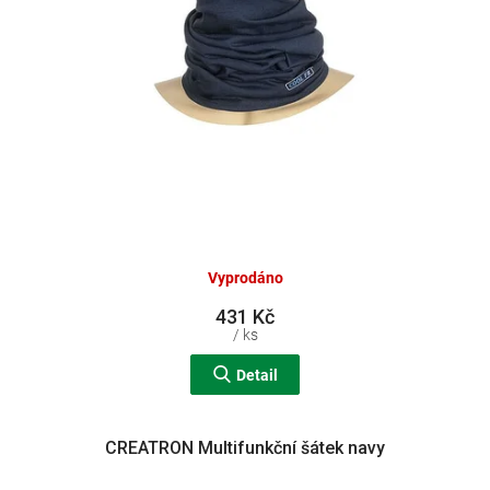
Vyprodáno
431 Kč
/ ks
Detail
CREATRON Multifunkční šátek navy