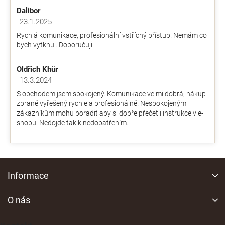
je
k
Dalibor
4,9
y
z
23.1.2025
v
Hodnocení obchodu je 5 z 5 hvězdiček.
5
ý
Rychlá komunikace, profesionální vstřícný přístup. Nemám co
hvězdiček.
p
bych vytknul. Doporučuji.
i
s
Oldřich Khür
u
13.3.2024
Hodnocení obchodu je 5 z 5 hvězdiček.
S obchodem jsem spokojený. Komunikace velmi dobrá, nákup
zbraně vyřešený rychle a profesionálně. Nespokojeným
zákazníkům mohu poradit aby si dobře přečetli instrukce v e-
shopu. Nedojde tak k nedopatřením.
Z
á
Informace
p
a
O nás
t
í