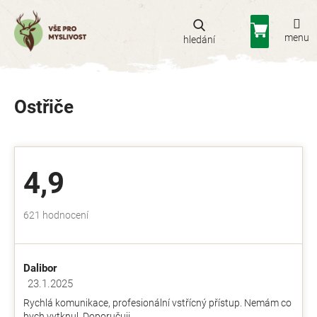
Přejít
na
Nákupní
obsah
košík
Ostřiče
4,9
Průměrné
621 hodnocení
hodnocení
obchodu
je
Dalibor
4,9
z
23.1.2025
Hodnocení obchodu je 5 z 5 hvězdiček.
5
Rychlá komunikace, profesionální vstřícný přístup. Nemám co
hvězdiček.
bych vytknul. Doporučuji.