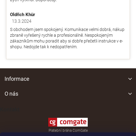
Oldřich Khür
13.3.2024
Hodnocení obchodu je 5 z 5 hvězdiček.
S obchodem jsem spokojený. Komunikace velmi dobrá, nákup
zbraně vyřešený rychle a profesionálně. Nespokojeným
zákazníkům mohu poradit aby si dobře přečetli instrukce v e-
shopu. Nedojde tak k nedopatřením.
Z
á
Informace
p
a
O nás
t
í
Kontakt
Platební brána ComGate