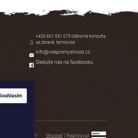
Kontakt
+420 601 531 073 Odborná konzulta
ce zbraně, termovize
info
@
vsepromyslivost.cz
Sledujte nás na facebooku
Souhlasím
Shoptet
|
Realizoval