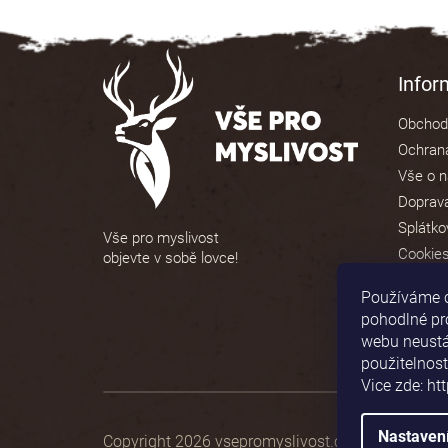
5
hvězdiček.
Z
á
Info
p
Obchod
a
Ochrana
t
Vše o 
í
Doprava
Splátko
Vše pro myslivost
Cookie
objevte v sobě lovce!
Používáme 
pohodlné pr
webu neustál
použitelnost
Vice zde: ht
Nastaven
Copyright 2026
vsepromyslivost.cz
. Všechna prá