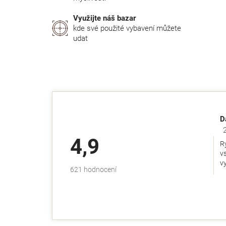
Využijte náš bazar
kde své použité vybavení můžete
udat
D
Ho
4,9
R
v
v
Průměrné
621 hodnocení
hodnocení
obchodu
je
4,9
z