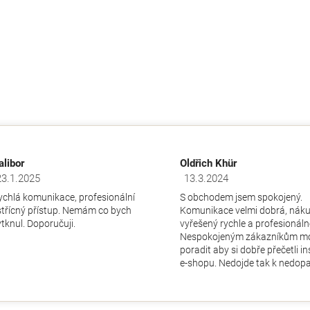
alibor
Oldřich Khür
23.1.2025
13.3.2024
dnocení obchodu je 5 z 5 hvězdiček.
Hodnocení obchodu je 5 z 5 hv
ychlá komunikace, profesionální
S obchodem jsem spokojený.
střícný přístup. Nemám co bych
Komunikace velmi dobrá, nák
ytknul. Doporučuji.
vyřešený rychle a profesionáln
Nespokojeným zákazníkům m
poradit aby si dobře přečetli i
e-shopu. Nedojde tak k nedopa