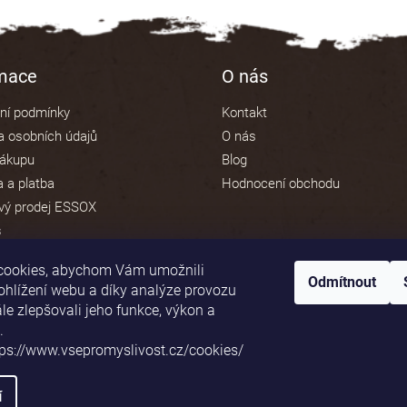
rmace
O nás
ní podmínky
Kontakt
 osobních údajů
O nás
nákupu
Blog
 a platba
Hodnocení obchodu
vý prodej ESSOX
s
cookies, abychom Vám umožnili
Odmítnout
ohlížení webu a díky analýze provozu
e zlepšovali jeho funkce, výkon a
Platební brána ComGate
.
tps://www.vsepromyslivost.cz/cookies/
í
va vyhrazena.