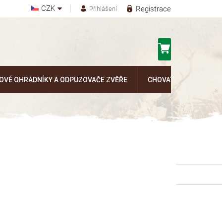
CZK
Registrace
Přihlášení
Nákupní
košík
OVÉ OHRADNÍKY A ODPUZOVAČE ZVĚŘE
CHOVATELSKÉ POTŘEB