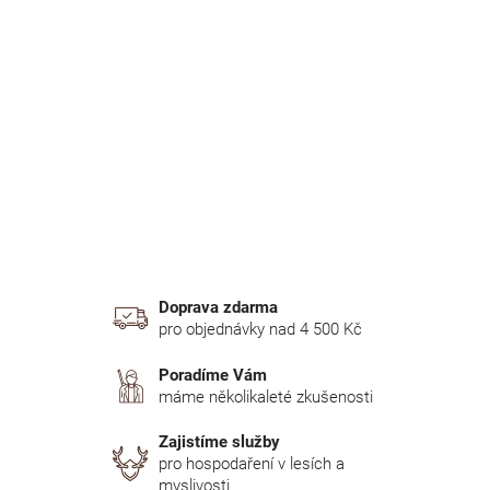
r
a
n
n
í
p
a
n
e
l
Doprava zdarma
pro objednávky nad 4 500 Kč
Poradíme Vám
máme několikaleté zkušenosti
Zajistíme služby
pro hospodaření v lesích a
myslivosti