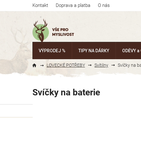
Přejít
Kontakt
Doprava a platba
O nás
na
obsah
VÝPRODEJ %
TIPY NA DÁRKY
ODĚVY a
LOVECKÉ POTŘEBY
Svítilny
Svíčky na ba
Svíčky na baterie
P
o
s
t