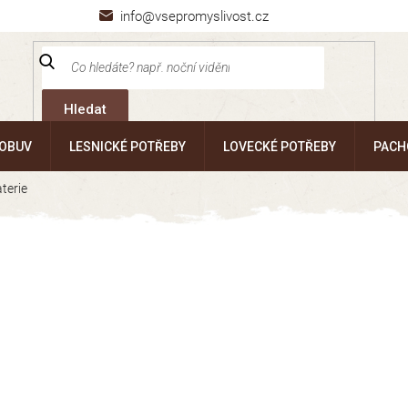
info@vsepromyslivost.cz
Hledat
 OBUV
LESNICKÉ POTŘEBY
LOVECKÉ POTŘEBY
PACH
terie