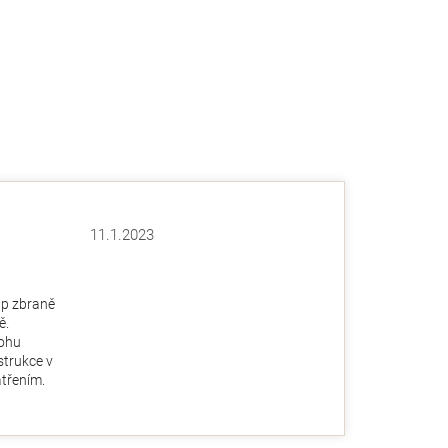
11.1.2023
Hodnocení obchodu je 5 z 5 hvězdiček.
ězdiček.
up zbraně
ě.
ohu
nstrukce v
třením.