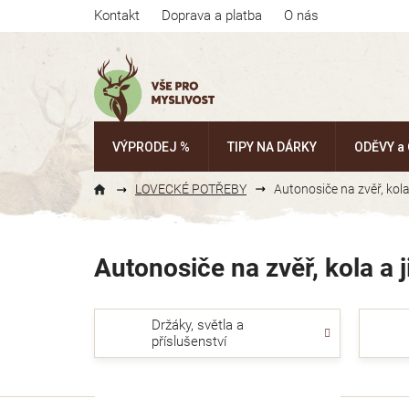
Přejít
Kontakt
Doprava a platba
O nás
na
obsah
VÝPRODEJ %
TIPY NA DÁRKY
ODĚVY a
LOVECKÉ POTŘEBY
Autonosiče na zvěř, kola
Autonosiče na zvěř, kola a j
Držáky, světla a
příslušenství
P
Ř