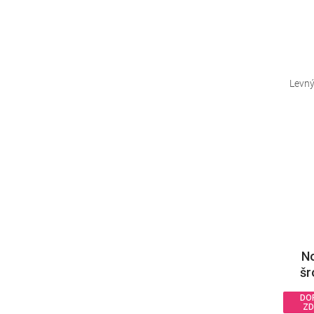
Levný
No
šr
DO
Z