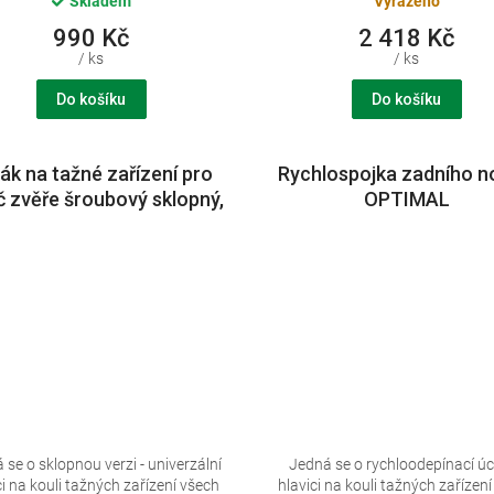
Skladem
Vyřazeno
990 Kč
2 418 Kč
/ ks
/ ks
Do košíku
Do košíku
ák na tažné zařízení pro
Rychlospojka zadního n
č zvěře šroubový sklopný,
OPTIMAL
vč. šroubu
 se o sklopnou verzi - univerzální
Jedná se o rychloodepínací úc
ci na kouli tažných zařízení všech
hlavici na kouli tažných zařízen