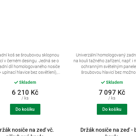
adní koš se šroubovou sklopnou
Univerzální homologovaný zadní
icí v černém desingu. Jedná se o
na kouli tažného zařízení, např. i 
adní díl homologovaného nosiče
ochranným světelným panel
+ upínací hlavice bez osvětlení),...
šroubovou hlavicí bez možnost
Skladem
Skladem
6 210 Kč
7 097 Kč
/ ks
/ ks
Do košíku
Do košíku
ržák nosiče na zeď vč.
Držák nosiče na zeď - 