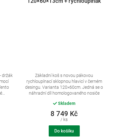
120×60×13cm + rychloupínák
nové generace, černý lak
- držák
Základní koš s novou pákovou
omocí
rychloupínací sklopnou hlavicí v černém
Tento
desingu. Varianta 120×60cm. Jedná se o
...
náhradní díl homologovaného nosiče
(koš...
Skladem
8 749 Kč
/ ks
Do košíku