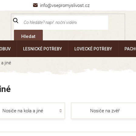
info@vsepromyslivost.cz
Hledat
 OBUV
LESNICKÉ POTŘEBY
LOVECKÉ POTŘEBY
PACH
 a jiné
iné
Nosiče na kola a jiné
Nosiče na zvěř