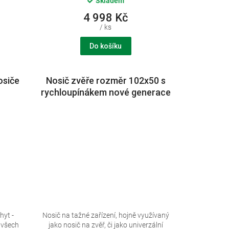
Skladem
4 998 Kč
/ ks
Do košíku
osiče
Nosič zvěře rozměr 102x50 s
rychloupínákem nové generace
hyt -
Nosič na tažné zařízení, hojně využívaný
í všech
jako nosič na zvěř, či jako univerzální