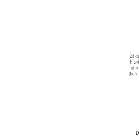
Zákl
hlav
náhr
(koš 
D