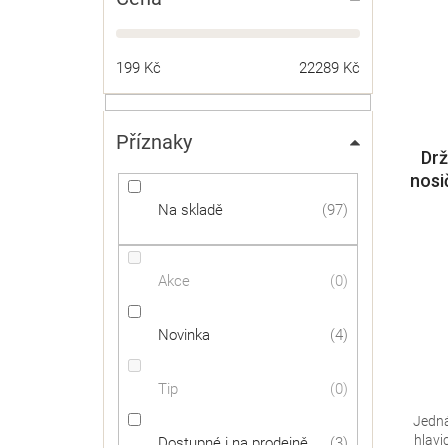
199
Kč
22289
Kč
Příznaky
Drž
nosi
Na skladě
97
Akce
0
Novinka
4
Tip
0
Jedná
hlavi
Dostupné i na prodejně
3