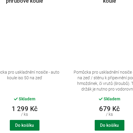
přírubové koule
koule
ka pro uskladnění nosiče - auto
Pomůcka pro uskladnění nosiče 
koule iso 50 na zeď
na zeď / stěnu k připevnění p
hmoždinek, či vrutů (šroubů). 
držák je nutno pro vodorovné
Skladem
Skladem
1 299 Kč
679 Kč
/ ks
/ ks
Do košíku
Do košíku