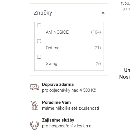
typů
jem
Značky
Dostupnost 24h
3
DOPRAVA ZDARMA
73
AM NOSIČE
104
Optimal
21
Swing
9
Un
Nosi
no
Doprava zdarma
pro objednávky nad 4 500 Kč
Poradíme Vám
máme několikaleté zkušenosti
Zajistíme služby
pro hospodaření v lesích a