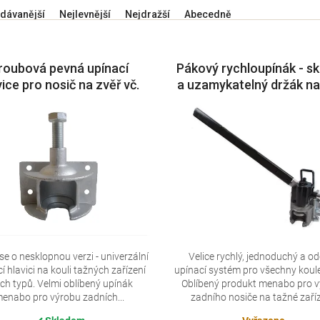
dávanější
Nejlevnější
Nejdražší
Abecedně
roubová pevná upínací
Pákový rychloupínák - s
vice pro nosič na zvěř vč.
a uzamykatelný držák na
aretačního šroubu
e o nesklopnou verzi - univerzální
Velice rychlý, jednoduchý a o
í hlavici na kouli tažných zařízení
upínací systém pro všechny koul
ch typů. Velmi oblíbený upínák
Oblíbený produkt menabo pro 
enabo pro výrobu zadních...
zadního nosiče na tažné zaříz