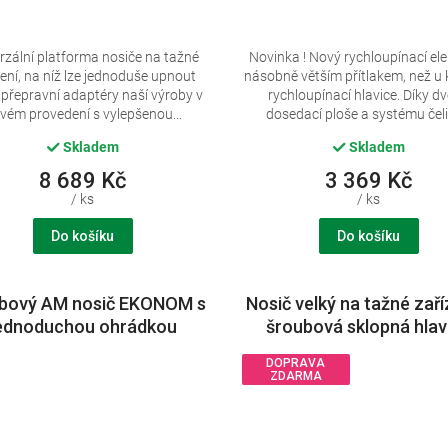
rzální platforma nosiče na tažné
Novinka ! Nový rychloupínací el
zení, na níž lze jednoduše upnout
násobně větším přítlakem, než u 
 přepravní adaptéry naší výroby v
rychloupínací hlavice. Díky dv
vém provedení s vylepšenou...
dosedací ploše a systému čelis
Skladem
Skladem
8 689 Kč
3 369 Kč
/ ks
/ ks
Do košíku
Do košíku
bový AM nosič EKONOM s
Nosič velký na tažné zaří
ednoduchou ohrádkou
šroubová sklopná hlav
DOPRAVA
ZDARMA