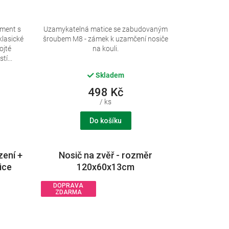
ement s
Uzamykatelná matice se zabudovaným
klasické
šroubem M8 - zámek k uzamčení nosiče
ojté
na kouli.
tí...
Skladem
498 Kč
/ ks
Do košíku
zení +
Nosič na zvěř - rozměr
ice
120x60x13cm
DOPRAVA
ZDARMA