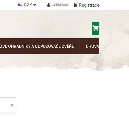
CZK
Registrace
Přihlášení
Nákupní
košík
OVÉ OHRADNÍKY A ODPUZOVAČE ZVĚŘE
CHOVATELSKÉ POTŘEB