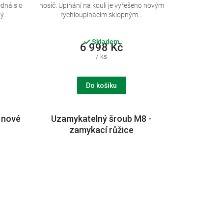
edná s o
nosič. Upínání na kouli je vyřešeno novým
...
rychloupínacím sklopným...
Skladem
6 998 Kč
/ ks
Do košíku
 nové
Uzamykatelný šroub M8 -
zamykací růžice
kouli