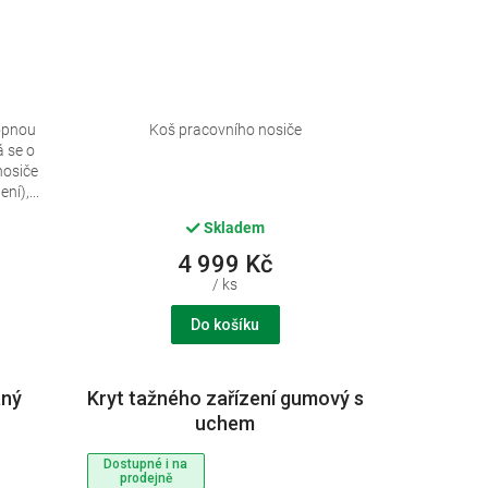
lopnou
Koš pracovního nosiče
á se o
nosiče
ní),...
Skladem
4 999 Kč
/ ks
Do košíku
aný
Kryt tažného zařízení gumový s
1
uchem
Dostupné i na
prodejně