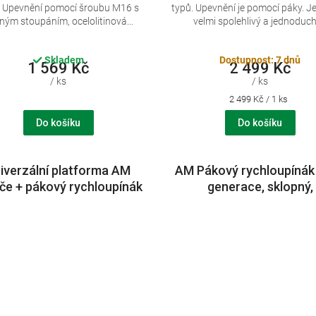
. Upevnění pomocí šroubu M16 s
typů. Upevnění je pomocí páky. J
ným stoupáním, ocelolitinová...
velmi spolehlivý a jednoduchý
Skladem
Dostupnost: 7 dnů
1 569 Kč
2 499 Kč
/ ks
/ ks
Měrná
2 499 Kč / 1 ks
cena:
Do košíku
Do košíku
iverzální platforma AM
AM Pákový rychloupínák
če + pákový rychloupínák
generace, sklopný,
vé generace + ohrádka
uzamykatelný držák na 