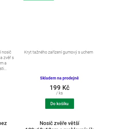
 nosič
Kryt tažného zařízení gumový s uchem
na zvěř s
em a
i...
Skladem na prodejně
199 Kč
/ ks
Do košíku
bez
Nosič zvěře větší