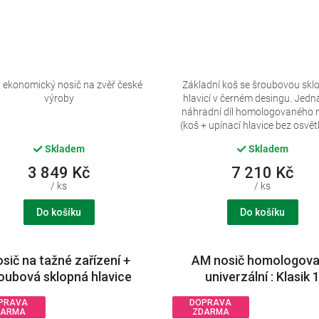
 ekonomický nosič na zvěř české
Základní koš se šroubovou sk
výroby
hlavicí v černém desingu. Jedn
náhradní díl homologovaného 
(koš + upínací hlavice bez osvětle
Skladem
Skladem
3 849 Kč
7 210 Kč
/ ks
/ ks
Do košíku
Do košíku
sič na tažné zařízení +
AM nosič homologov
oubová sklopná hlavice
univerzální : Klasik 
PRAVA
DOPRAVA
DARMA
ZDARMA