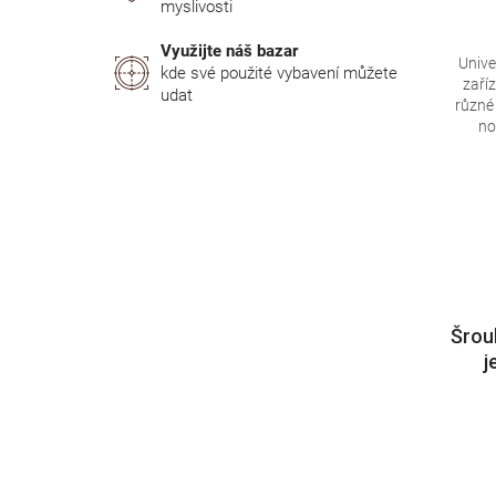
myslivosti
Využijte náš bazar
Unive
kde své použité vybavení můžete
zaří
udat
různé
no
Šrou
j