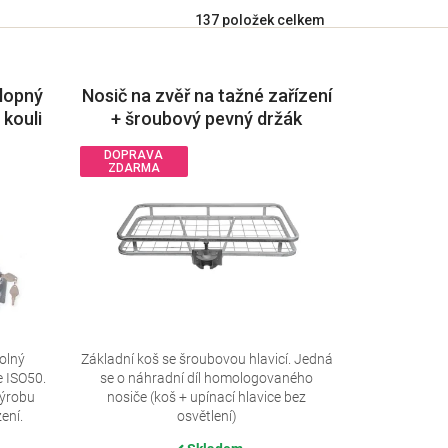
137
položek celkem
klopný
Nosič na zvěř na tažné zařízení
 kouli
+ šroubový pevný držák
DOPRAVA
ZDARMA
dolný
Základní koš se šroubovou hlavicí. Jedná
e ISO50.
se o náhradní díl homologovaného
výrobu
nosiče (koš + upínací hlavice bez
ení.
osvětlení)