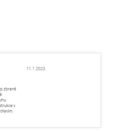
11.1.2023
Hodnocení obchodu je 5 z 5 hvězdiček.
ězdiček.
up zbraně
ě.
ohu
nstrukce v
třením.