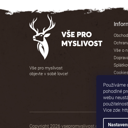
5
hvězdiček.
Z
á
Info
p
Obchod
a
Ochrana
t
Vše o 
í
Doprava
Splátko
Vše pro myslivost
Cookie
objevte v sobě lovce!
Používáme 
pohodlné pr
webu neustál
použitelnost
Vice zde: ht
Nastaven
Copyright 2026
vsepromyslivost.cz
. Všechna prá