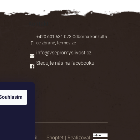
Kontakt
+420 601 531 073 Odborná konzulta
ce zbraně, termovize
info
@
vsepromyslivost.cz
Sledujte nás na facebooku
Souhlasím
Shoptet
|
Realizoval