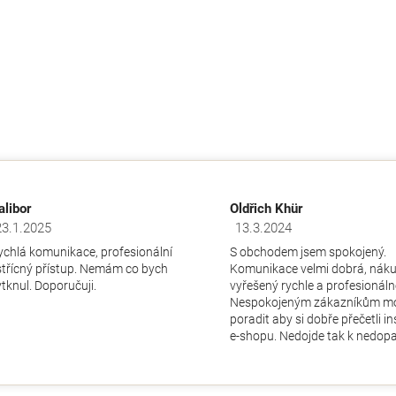
alibor
Oldřich Khür
23.1.2025
13.3.2024
dnocení obchodu je 5 z 5 hvězdiček.
Hodnocení obchodu je 5 z 5 hv
ychlá komunikace, profesionální
S obchodem jsem spokojený.
střícný přístup. Nemám co bych
Komunikace velmi dobrá, nák
ytknul. Doporučuji.
vyřešený rychle a profesionáln
Nespokojeným zákazníkům m
poradit aby si dobře přečetli i
e-shopu. Nedojde tak k nedopa