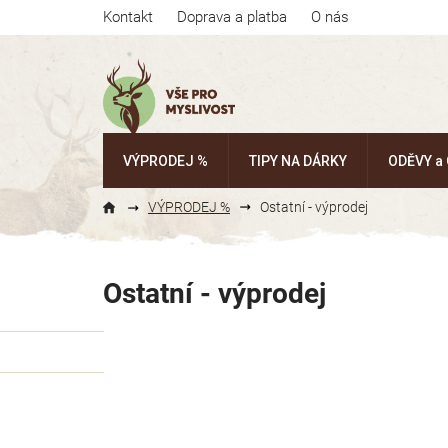
Přejít
Kontakt
Doprava a platba
O nás
na
obsah
VÝPRODEJ %
TIPY NA DÁRKY
ODĚVY a
VÝPRODEJ %
Ostatní - výprodej
Ostatní - výprodej
P
o
s
t