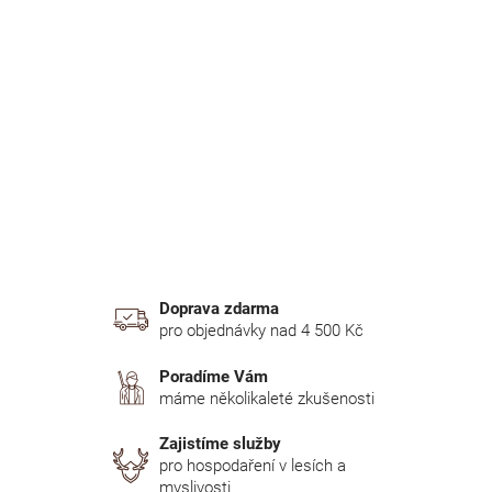
r
a
n
n
í
p
a
n
e
l
Doprava zdarma
pro objednávky nad 4 500 Kč
Poradíme Vám
máme několikaleté zkušenosti
Zajistíme služby
pro hospodaření v lesích a
myslivosti