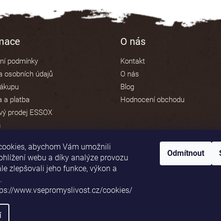
rmace
O nás
ní podmínky
Kontakt
 osobních údajů
O nás
nákupu
Blog
 a platba
Hodnocení obchodu
vý prodej ESSOX
s
cookies, abychom Vám umožnili
Odmítnout
ohlížení webu a díky analýze provozu
e zlepšovali jeho funkce, výkon a
Platební brána ComGate
.
tps://www.vsepromyslivost.cz/cookies/
í
va vyhrazena.