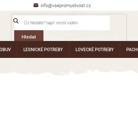
info@vsepromyslivost.cz
Hledat
 OBUV
LESNICKÉ POTŘEBY
LOVECKÉ POTŘEBY
PACH