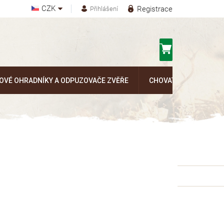
CZK
Registrace
Přihlášení
Nákupní
košík
OVÉ OHRADNÍKY A ODPUZOVAČE ZVĚŘE
CHOVATELSKÉ POTŘEB