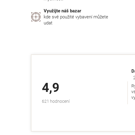
Využijte náš bazar
kde své použité vybavení můžete
udat
D
Ho
4,9
R
v
v
Průměrné
621 hodnocení
hodnocení
obchodu
je
4,9
z