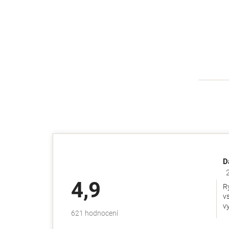
D
Ho
4,9
R
v
v
Průměrné
621 hodnocení
hodnocení