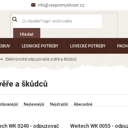
info@vsepromyslivost.cz
Hledat
 OBUV
LESNICKÉ POTŘEBY
LOVECKÉ POTŘEBY
PACH
Elektronické odpuzovače zvěře a škůdců
věře a škůdců
dávanější
Nejlevnější
Nejdražší
Abecedně
ech WK 0240 - odpuzovač
Weitech WK 0055 - odpu