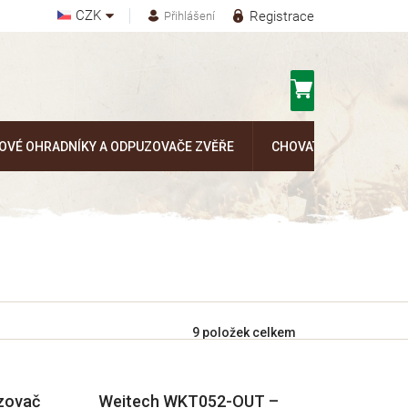
CZK
Registrace
Přihlášení
Nákupní
košík
OVÉ OHRADNÍKY A ODPUZOVAČE ZVĚŘE
CHOVATELSKÉ POTŘEB
9
položek celkem
zovač
Weitech WKT052-OUT –