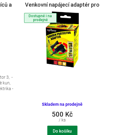
jíců a
Venkovní napájecí adaptér pro
odpuzovače WK0052, WK0054
Dostupné i na
a WK0055
prodejně
or 3, -
è kun,
ektrika -
Skladem na prodejně
500 Kč
/ ks
Do košíku