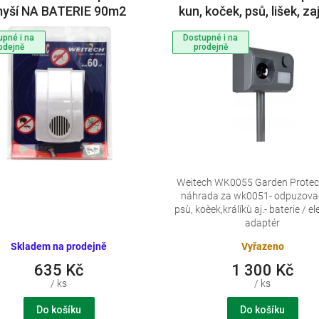
yší NA BATERIE 90m2
kun, koček, psů, lišek, za
toulavých zvířat
upné i na
Dostupné i na
odejně
prodejně
Weitech WK0055 Garden Protect
náhrada za wk0051- odpuzova
psù, koèek,králíkù aj.- baterie / el
adaptér
Skladem na prodejně
Vyřazeno
635 Kč
1 300 Kč
/ ks
/ ks
Do košíku
Do košíku