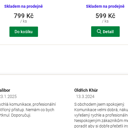
Skladem na prodejně
Skladem na prodejně
799 Kč
599 Kč
/ ks
/ ks
Do košíku
Detail
O
v
l
á
d
a
c
alibor
Oldřich Khür
í
p
23.1.2025
13.3.2024
dnocení obchodu je 5 z 5 hvězdiček.
Hodnocení obchodu je 5 z 5 hv
r
ychlá komunikace, profesionální
S obchodem jsem spokojený.
v
střícný přístup. Nemám co bych
Komunikace velmi dobrá, nák
k
ytknul. Doporučuji.
vyřešený rychle a profesionáln
y
Nespokojeným zákazníkům m
v
poradit aby si dobře přečetli i