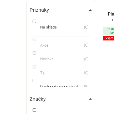
Příznaky
Pl
SUP
Na skladě
8
Dost
pr
Výpro
Akce
0
Novinka
0
Tip
0
Dostupné i na prodejně
9
Značky
Výprodej
3