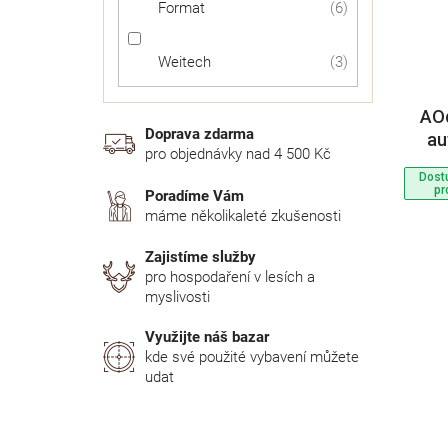
Dostupnost 24h
7
Format
6
Weitech
3
AOd
Doprava zdarma
au
pro objednávky nad 4 500 Kč
Dost
pr
Poradíme Vám
máme několikaleté zkušenosti
Zajistíme služby
pro hospodaření v lesích a
myslivosti
Využijte náš bazar
kde své použité vybavení můžete
udat