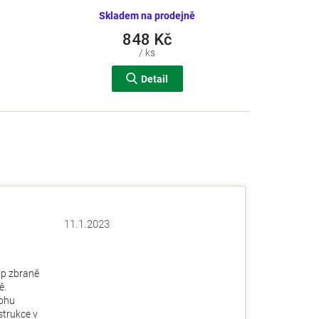
Skladem na prodejně
848 Kč
/ ks
Detail
11.1.2023
Hodnocení obchodu je 5 z 5 hvězdiček.
ězdiček.
up zbraně
ě.
ohu
nstrukce v