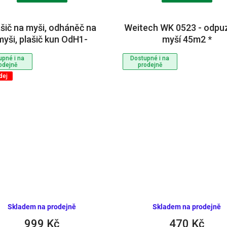
ašič na myši, odháněč na
Weitech WK 0523 - odpu
myši, plašič kun OdH1-
myší 45m2 *
ERMAX včetně adaptéru
upné i na
Dostupné i na
odejně
prodejně
dej
Skladem na prodejně
Skladem na prodejně
999 Kč
470 Kč