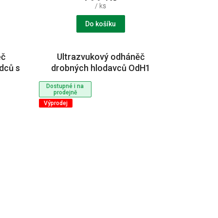
/ ks
Do košíku
ěč
Ultrazvukový odháněč
dců s
drobných hlodavců OdH1
venc
"tichý"
Dostupné i na
prodejně
Výprodej