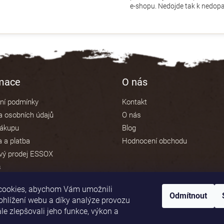
ý
e-shopu. Nedojde tak k nedopa
p
i
s
u
rmace
O nás
ní podmínky
Kontakt
 osobních údajů
O nás
nákupu
Blog
 a platba
Hodnocení obchodu
vý prodej ESSOX
s
cookies, abychom Vám umožnili
Odmítnout
ohlížení webu a díky analýze provozu
e zlepšovali jeho funkce, výkon a
Platební brána ComGate
.