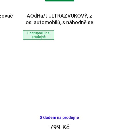
zovač
AOdHa/t ULTRAZVUKOVÝ, z
os. automobilů, s náhodně se
měnícím zvukem
Dostupné i na
prodejně
Skladem na prodejně
799 Kč