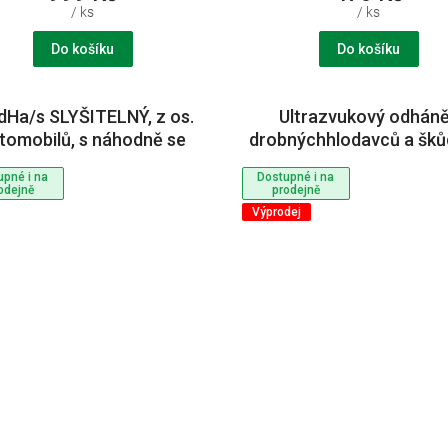
/ ks
/ ks
Do košíku
Do košíku
Ha/s SLYŠITELNÝ, z os.
Ultrazvukový odhán
tomobilů, s náhodně se
drobnýchhlodavců a šků
měnícím zvukem
náhodně měnící sefrek
upné i na
Dostupné i na
OdH1 slyšitelný
odejně
prodejně
Výprodej