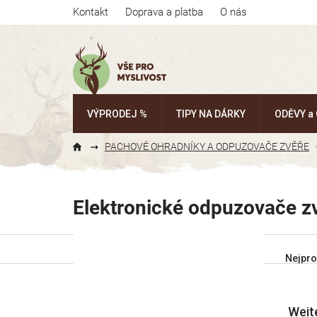
Přejít
Kontakt
Doprava a platba
O nás
na
obsah
VÝPRODEJ %
TIPY NA DÁRKY
ODĚVY a
PACHOVÉ OHRADNÍKY A ODPUZOVAČE ZVĚŘE
Elektronické odpuzovače z
P
Ř
Nejpro
o
a
s
z
V
t
e
Weit