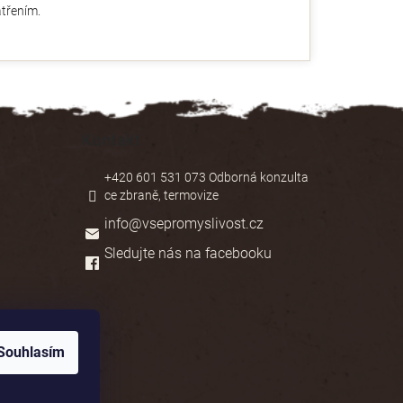
třením.
Kontakt
+420 601 531 073 Odborná konzulta
ce zbraně, termovize
info
@
vsepromyslivost.cz
Sledujte nás na facebooku
Souhlasím