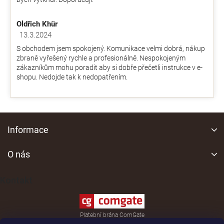
Oldřich Khür
13.3.2024
Hodnocení obchodu je 5 z 5 hvězdiček.
S obchodem jsem spokojený. Komunikace velmi dobrá, nákup
zbraně vyřešený rychle a profesionálně. Nespokojeným
zákazníkům mohu poradit aby si dobře přečetli instrukce v e-
shopu. Nedojde tak k nedopatřením.
Z
á
Informace
p
a
O nás
t
í
Kontakt
Platební brána ComGate