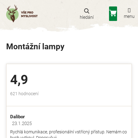
Přejít
na
Nákupní
obsah
košík
Montážní lampy
4,9
Průměrné
621 hodnocení
hodnocení
obchodu
je
Dalibor
4,9
z
23.1.2025
Hodnocení obchodu je 5 z 5 hvězdiček.
5
Rychlá komunikace, profesionální vstřícný přístup. Nemám co
hvězdiček.
bych vytknul. Doporučuji.