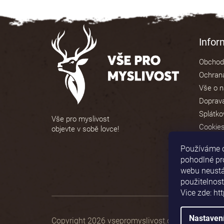
5
hvězdiček.
Z
á
Info
p
Obchod
a
Ochrana
t
Vše o 
í
Doprava
Splátko
Vše pro myslivost
Cookie
objevte v sobě lovce!
Používáme 
pohodlné pr
webu neustál
použitelnost
Vice zde: ht
Nastaven
Copyright 2026
vsepromyslivost.cz
. Všechna prá