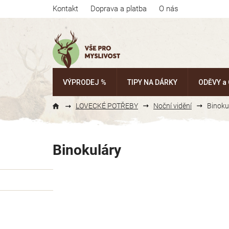
Přejít
Kontakt
Doprava a platba
O nás
na
obsah
VÝPRODEJ %
TIPY NA DÁRKY
ODĚVY a
LOVECKÉ POTŘEBY
Noční vidění
Binoku
Binokuláry
P
o
s
t