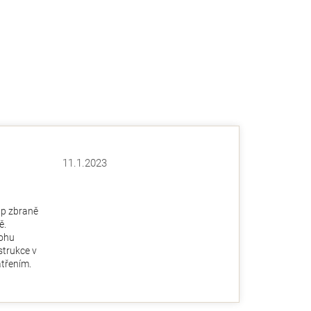
11.1.2023
Hodnocení obchodu je 5 z 5 hvězdiček.
ězdiček.
up zbraně
ě.
ohu
nstrukce v
třením.