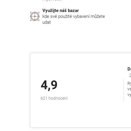
Využijte náš bazar
kde své použité vybavení můžete
udat
D
Ho
4,9
R
v
v
Průměrné
621 hodnocení
hodnocení
obchodu
je
4,9
z