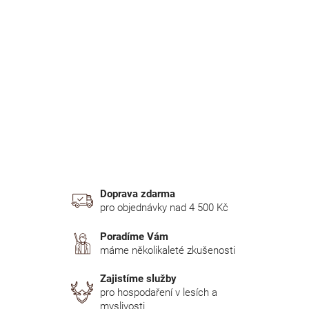
r
a
n
n
í
p
a
n
e
l
Doprava zdarma
pro objednávky nad 4 500 Kč
Poradíme Vám
máme několikaleté zkušenosti
Zajistíme služby
pro hospodaření v lesích a
myslivosti