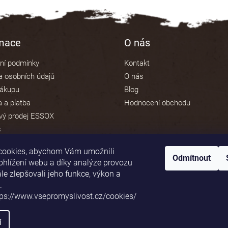
rmace
O nás
ní podmínky
Kontakt
 osobních údajů
O nás
nákupu
Blog
 a platba
Hodnocení obchodu
vý prodej ESSOX
s
cookies, abychom Vám umožnili
Odmítnout
ohlížení webu a díky analýze provozu
e zlepšovali jeho funkce, výkon a
Platební brána ComGate
.
tps://www.vsepromyslivost.cz/cookies/
í
va vyhrazena.