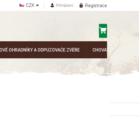
CZK
Registrace
Přihlášení
Nákupní
košík
OVÉ OHRADNÍKY A ODPUZOVAČE ZVĚŘE
CHOVATELSKÉ POTŘEB