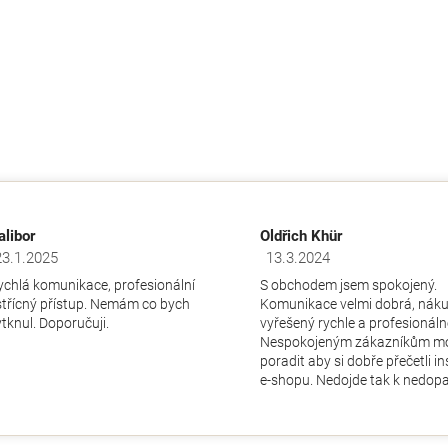
alibor
Oldřich Khür
23.1.2025
13.3.2024
dnocení obchodu je 5 z 5 hvězdiček.
Hodnocení obchodu je 5 z 5 hv
ychlá komunikace, profesionální
S obchodem jsem spokojený.
střícný přístup. Nemám co bych
Komunikace velmi dobrá, nák
ytknul. Doporučuji.
vyřešený rychle a profesionáln
Nespokojeným zákazníkům m
poradit aby si dobře přečetli i
e-shopu. Nedojde tak k nedopa