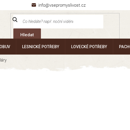
info@vsepromyslivost.cz
Hledat
 OBUV
LESNICKÉ POTŘEBY
LOVECKÉ POTŘEBY
PACH
láry