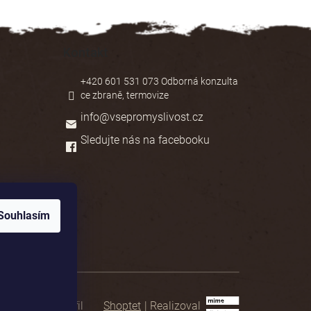
Kontakt
+420 601 531 073 Odborná konzulta
ce zbraně, termovize
info
@
vsepromyslivost.cz
Sledujte nás na facebooku
Souhlasím
Shoptet
|
Realizoval