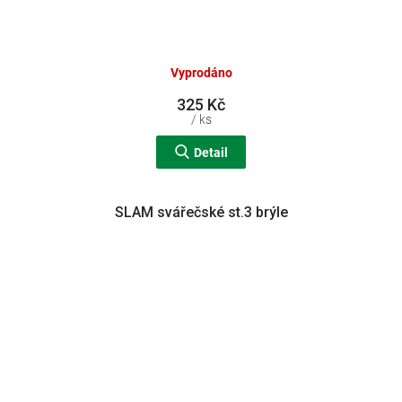
Vyprodáno
325 Kč
/ ks
Detail
SLAM svářečské st.3 brýle