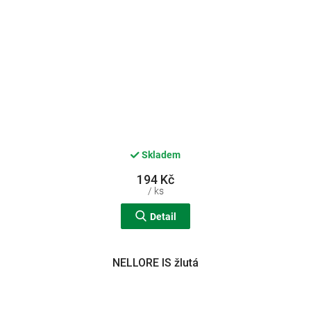
Skladem
194 Kč
/ ks
Detail
NELLORE IS žlutá