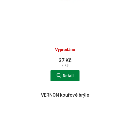
Vyprodáno
37 Kč
/ ks
Detail
VERNON kouřové brýle