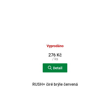
Vyprodáno
276 Kč
/ ks
Detail
RUSH+ čiré brýle červená