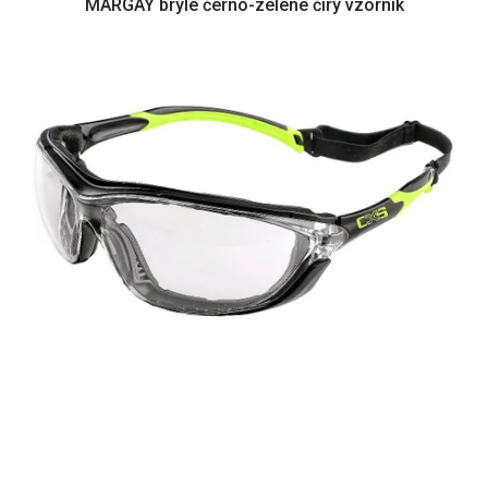
MARGAY brýle černo-zelené čirý vzorník