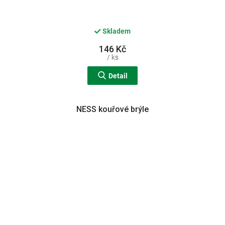
Skladem
146 Kč
/ ks
Detail
NESS kouřové brýle