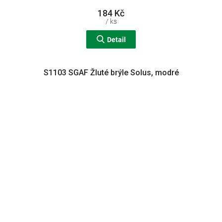
184 Kč
/ ks
Detail
S1103 SGAF Žluté brýle Solus, modré