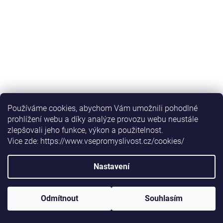
Používáme cookies, abychom Vám umožnili pohodlné
prohlížení webu a díky analýze provozu webu neustále
Skladem
zlepšovali jeho funkce, výkon a použitelnost.
Vice zde: https://www.vsepromyslivost.cz/cookies/
139 Kč
/ ks
Nastavení
Detail
Odmítnout
Souhlasím
IRI-S dioptrické brýle AS,AF čirá +2,5