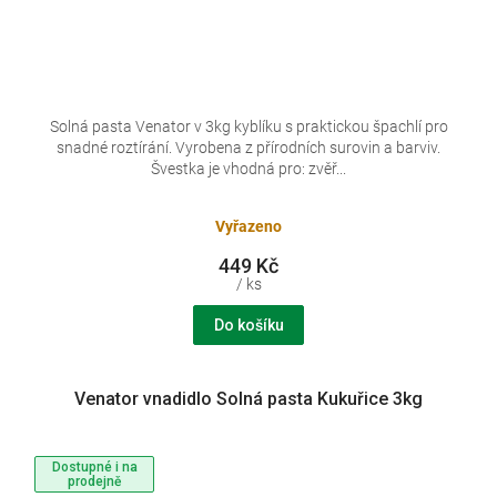
Solná pasta Venator v 3kg kyblíku s praktickou špachlí pro
snadné roztírání. Vyrobena z přírodních surovin a barviv.
Švestka je vhodná pro: zvěř...
Vyřazeno
449 Kč
/ ks
Do košíku
Venator vnadidlo Solná pasta Kukuřice 3kg
Dostupné i na
prodejně