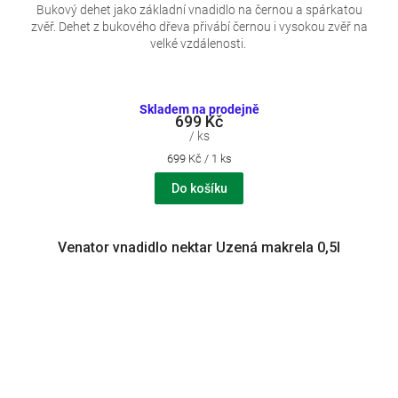
Bukový dehet jako základní vnadidlo na černou a spárkatou
zvěř. Dehet z bukového dřeva přivábí černou i vysokou zvěř na
velké vzdálenosti.
Skladem na prodejně
699 Kč
/ ks
Měrná
699 Kč / 1 ks
cena:
Do košíku
Venator vnadidlo nektar Uzená makrela 0,5l