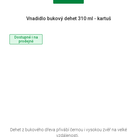
Vnadidlo bukový dehet 310 ml - kartuš
Dostupné i na
prodejně
Dehet z bukového dřeva přivábí černou i vysokou zvěř na velké
vzdálenosti.