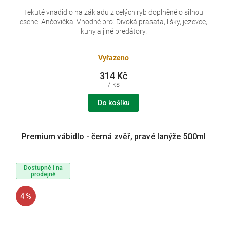
Tekuté vnadidlo na základu z celých ryb doplněné o silnou
esenci Ančovička. Vhodné pro: Divoká prasata, lišky, jezevce,
kuny a jiné predátory.
Vyřazeno
314 Kč
/ ks
Do košíku
Premium vábidlo - černá zvěř, pravé lanýže 500ml
Dostupné i na
prodejně
4 %