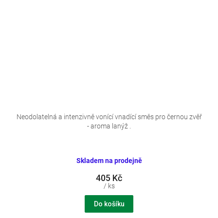
Neodolatelná a intenzivně vonící vnadící směs pro černou zvěř
- aroma lanýž .
Skladem na prodejně
405 Kč
/ ks
Do košíku