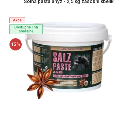
Solná pasta anýz - 2,5 kg zásobní kbelík
Akce
Dostupné i na
prodejně
15 %