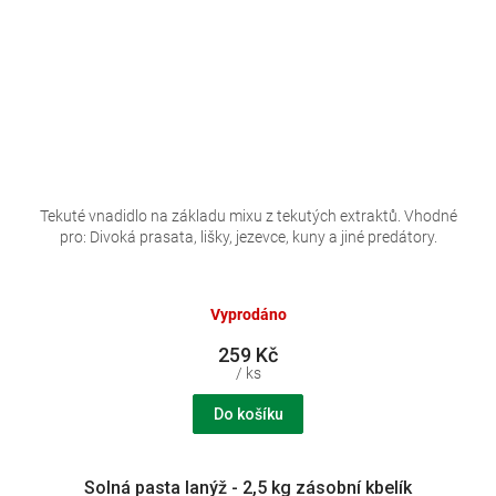
Tekuté vnadidlo na základu mixu z tekutých extraktů. Vhodné
pro: Divoká prasata, lišky, jezevce, kuny a jiné predátory.
Vyprodáno
259 Kč
/ ks
Do košíku
Solná pasta lanýž - 2,5 kg zásobní kbelík