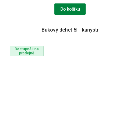
Do košíku
Bukový dehet 5l - kanystr
Dostupné i na
prodejně