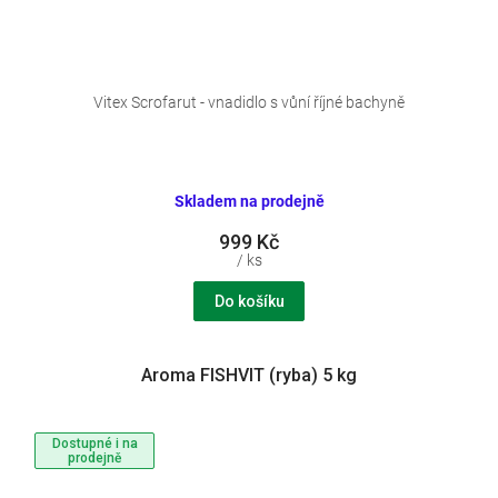
Vitex Scrofarut - vnadidlo s vůní říjné bachyně
Skladem na prodejně
999 Kč
/ ks
Do košíku
Aroma FISHVIT (ryba) 5 kg
Dostupné i na
prodejně