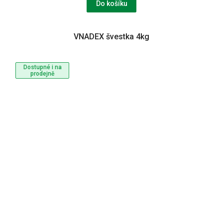
Do košíku
VNADEX švestka 4kg
Dostupné i na
prodejně