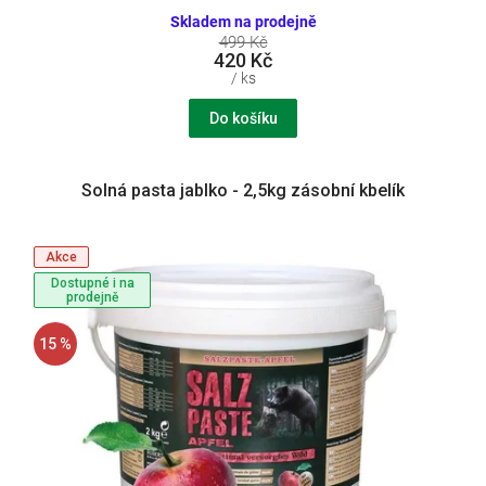
Skladem na prodejně
499 Kč
420 Kč
/ ks
Do košíku
Solná pasta jablko - 2,5kg zásobní kbelík
Akce
Dostupné i na
prodejně
15 %