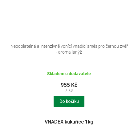
Neodolatelná a intenzivně vonící vnadící směs pro černou zvěř
- aroma lanýž
Skladem u dodavatele
955 Kč
/ ks
Do košíku
VNADEX kukuřice 1kg