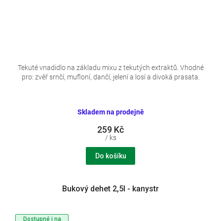
Tekuté vnadidlo na základu mixu z tekutých extraktů. Vhodné
pro: zvěř srnčí, mufloní, dančí, jelení a losí a divoká prasata.
Skladem na prodejně
259 Kč
/ ks
Do košíku
Bukový dehet 2,5l - kanystr
Dostupné i na