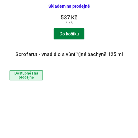
Skladem na prodejně
537 Kč
/ ks
Do košíku
Scrofarut - vnadidlo s vůní říjné bachyně 125 ml
Dostupné i na
prodejně