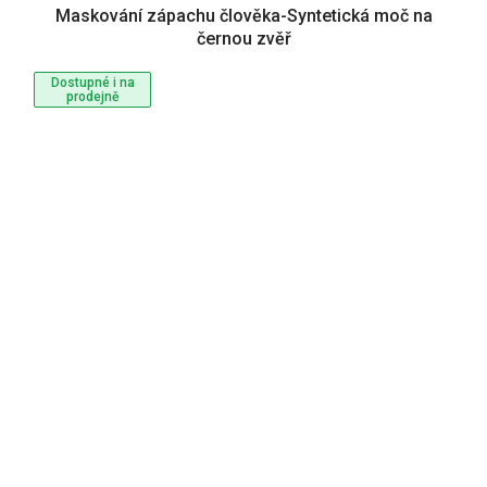
Maskování zápachu člověka-Syntetická moč na
černou zvěř
Dostupné i na
prodejně