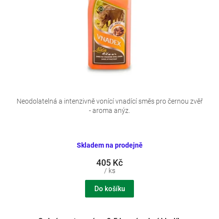
d
u
k
t
ů
Neodolatelná a intenzivně vonící vnadící směs pro černou zvěř
- aroma anýz.
Skladem na prodejně
405 Kč
/ ks
Do košíku