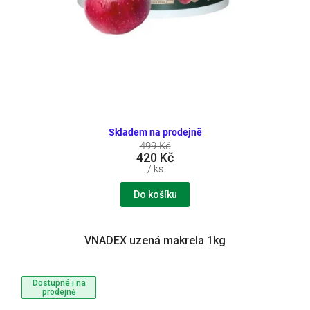
Skladem na prodejně
499 Kč
420 Kč
/ ks
Do košíku
VNADEX uzená makrela 1kg
Dostupné i na
prodejně