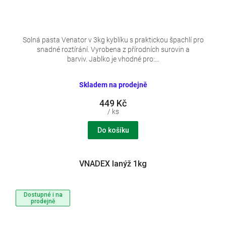
Solná pasta Venator v 3kg kyblíku s praktickou špachlí pro
snadné roztírání. Vyrobena z přírodních surovin a
barviv. Jablko je vhodné pro:...
Skladem na prodejně
449 Kč
/ ks
Do košíku
VNADEX lanýž 1kg
Dostupné i na
prodejně