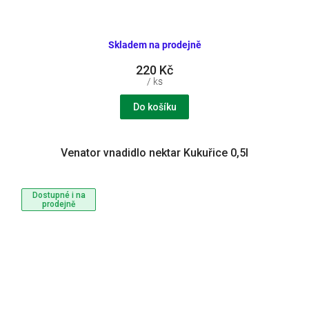
Skladem na prodejně
220 Kč
/ ks
Do košíku
Venator vnadidlo nektar Kukuřice 0,5l
Dostupné i na
prodejně