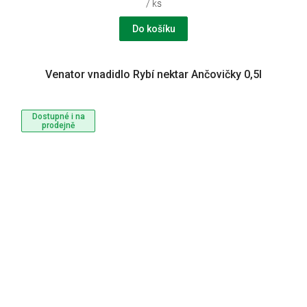
/ ks
Do košíku
Venator vnadidlo Rybí nektar Ančovičky 0,5l
Dostupné i na
prodejně