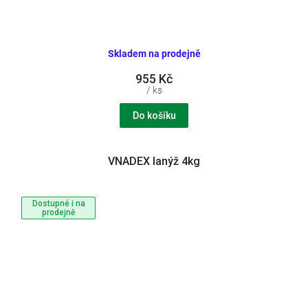
Skladem na prodejně
955 Kč
/ ks
Do košíku
VNADEX lanýž 4kg
Dostupné i na
prodejně