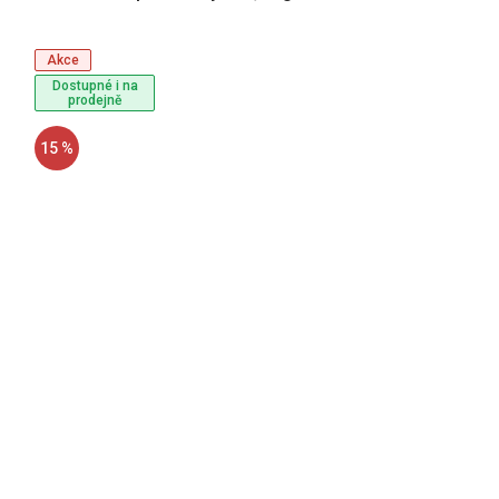
Akce
Dostupné i na
prodejně
15 %