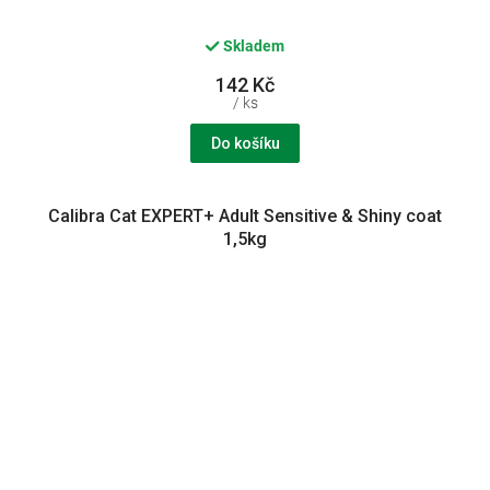
Skladem
142 Kč
/ ks
Do košíku
Calibra Cat EXPERT+ Adult Sensitive & Shiny coat
1,5kg