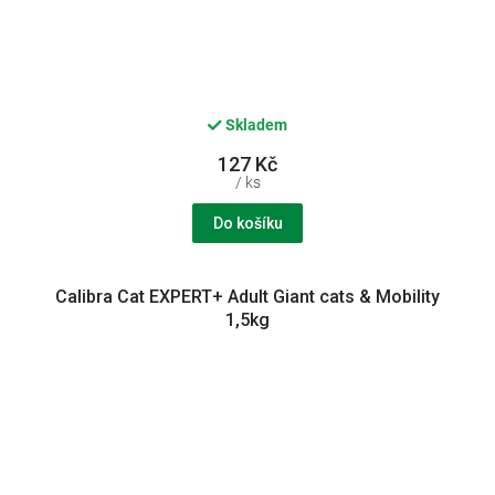
Skladem
127 Kč
/ ks
Do košíku
Calibra Cat EXPERT+ Adult Giant cats & Mobility
1,5kg