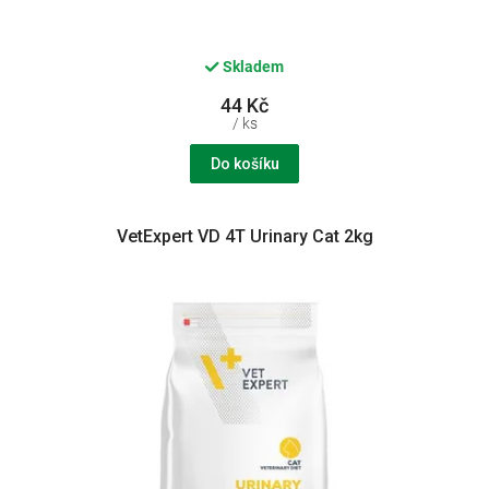
Skladem
44 Kč
/ ks
Do košíku
VetExpert VD 4T Urinary Cat 2kg