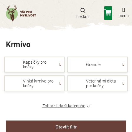
Přejít
na
Nákupní
obsah
košík
Krmivo
Kapsičky pro
Granule
kočky
Vlhká krmiva pro
Veterinární dieta
kočky
pro kočky
Zobrazit další kategorie
Otevřít filtr