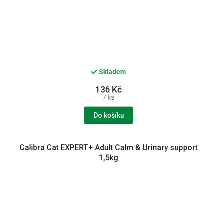
Skladem
136 Kč
/ ks
Do košíku
Calibra Cat EXPERT+ Adult Calm & Urinary support
1,5kg