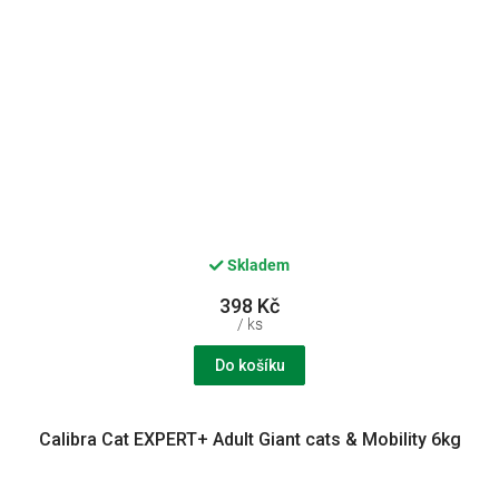
Skladem
398 Kč
/ ks
Do košíku
Calibra Cat EXPERT+ Adult Giant cats & Mobility 6kg