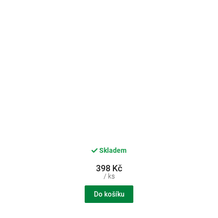
Skladem
398 Kč
/ ks
Do košíku