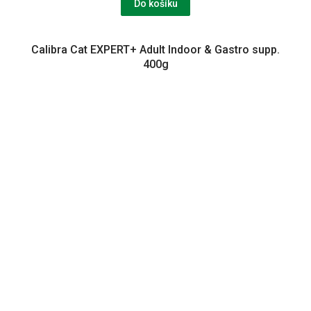
Do košíku
Calibra Cat EXPERT+ Adult Indoor & Gastro supp.
400g