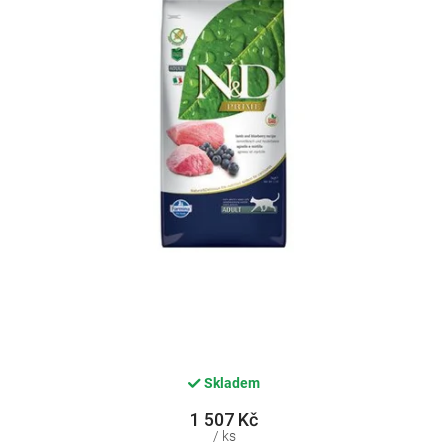
Skladem
1 507 Kč
/ ks