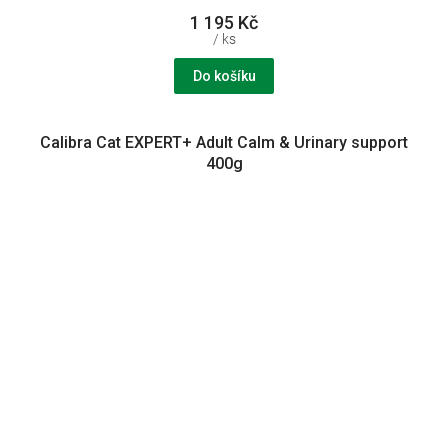
1 195 Kč
/ ks
Do košíku
Calibra Cat EXPERT+ Adult Calm & Urinary support
400g