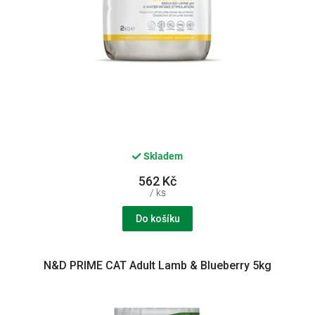
Skladem
562 Kč
/ ks
Do košíku
N&D PRIME CAT Adult Lamb & Blueberry 5kg