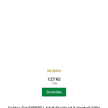
Na dotaz
127 Kč
/ ks
Do košíku