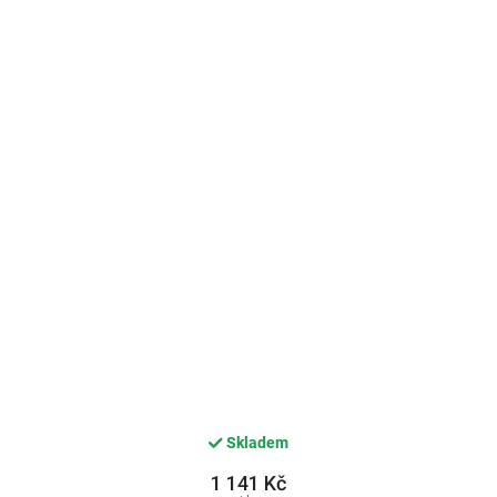
Skladem
1 141 Kč