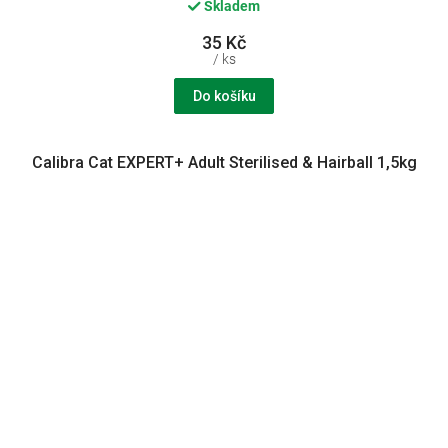
Skladem
35 Kč
/ ks
Do košíku
Calibra Cat EXPERT+ Adult Sterilised & Hairball 1,5kg