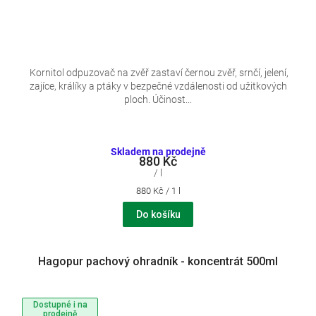
Kornitol odpuzovač na zvěř zastaví černou zvěř, srnčí, jelení,
zajíce, králíky a ptáky v bezpečné vzdálenosti od užitkových
ploch. Účinost...
Skladem na prodejně
880 Kč
/ l
Měrná
880 Kč / 1 l
cena:
Do košíku
Hagopur pachový ohradník - koncentrát 500ml
Dostupné i na
prodejně