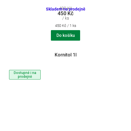
499 Kč
Skladem na prodejně
450 Kč
/ ks
Měrná
450 Kč / 1 ks
cena:
Do košíku
Kornitol 1l
Dostupné i na
prodejně