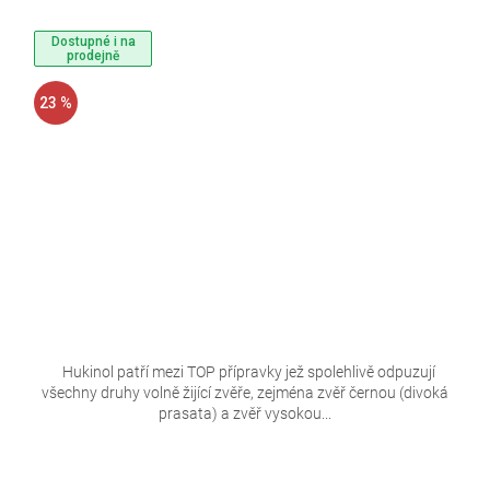
Dostupné i na
prodejně
23 %
Hukinol patří mezi TOP přípravky jež spolehlivě odpuzují
všechny druhy volně žijící zvěře, zejména zvěř černou (divoká
prasata) a zvěř vysokou...