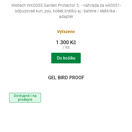
Weitech WK0055 Garden Protector 3, - náhrada za wk0051-
odpuzovaè kun, psù, koèek,králíkù aj.- baterie / elektrika -
adaptér
Vyřazeno
1 300 Kč
/ ks
Do košíku
GEL BIRD PROOF
Dostupné i na
prodejně