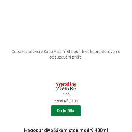
Odpuzovač zvěře Sapu v balní 5l slouží k velkoprostorovému
odpuzování zvěře.
Vyprodáno
2 595 Kč
/ ks
Měrná
2 595 Kč / 1 ks
cena:
Do košíku
Hagopur divočákům stop modrý 400ml