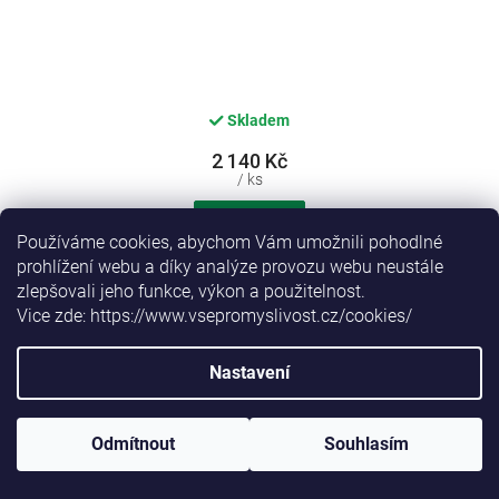
Skladem
2 140 Kč
/ ks
Do košíku
Používáme cookies, abychom Vám umožnili pohodlné
prohlížení webu a díky analýze provozu webu neustále
zlepšovali jeho funkce, výkon a použitelnost.
Weitech WKT052-OUT – Venkovní napájecí adaptér
Vice zde: https://www.vsepromyslivost.cz/cookies/
pro odpuzovače WK0052, WK0054 a WK0055
Dostupné i na
Nastavení
prodejně
Odmítnout
Souhlasím