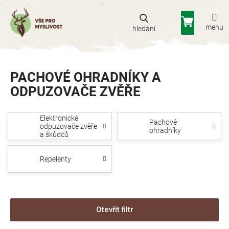
Přejít
na
Nákupní
obsah
košík
PACHOVÉ OHRADNÍKY A
ODPUZOVAČE ZVĚŘE
Elektronické
Pachové
odpuzovače zvěře
ohradníky
a škůdců
Repelenty
Otevřít filtr