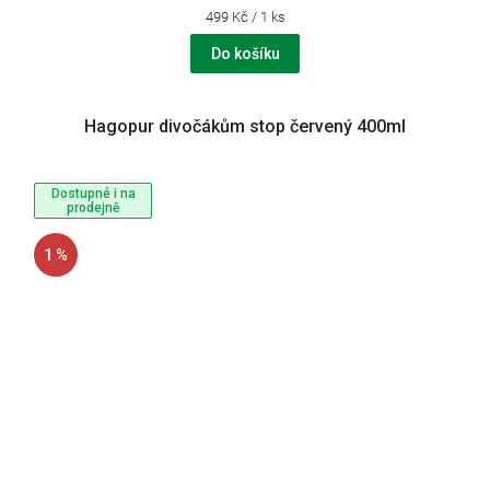
Měrná
499 Kč / 1 ks
cena:
Do košíku
Hagopur divočákům stop červený 400ml
Dostupné i na
prodejně
1 %