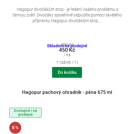
Hagopur divočákům stop - je řešení Vašeho problému s
černou zvěří. Divočáky spolehlivě odpudíte pomocí skvělého
přípravku Hagopur divočákům stop....
459 Kč
Skladem na prodejně
450 Kč
/ ks
Měrná
1 125 Kč / 1 l
cena:
Do košíku
Hagopur pachový ohradník - pěna 675 ml
Dostupné i na
prodejně
8 %