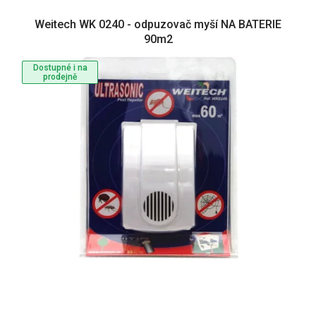
V
Weitech WK 0240 - odpuzovač myší NA BATERIE
ý
90m2
p
i
Dostupné i na
s
prodejně
p
r
o
d
u
k
t
ů