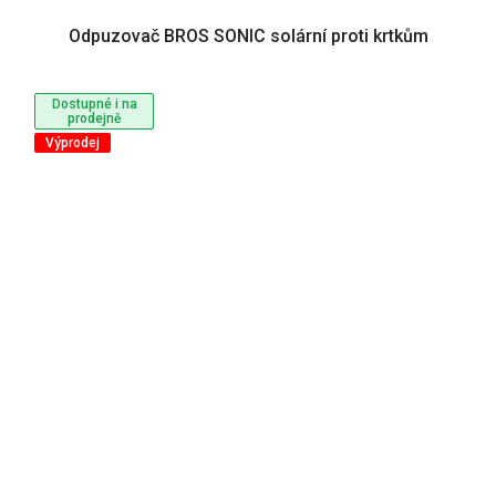
Odpuzovač BROS SONIC solární proti krtkům
Dostupné i na
prodejně
Výprodej