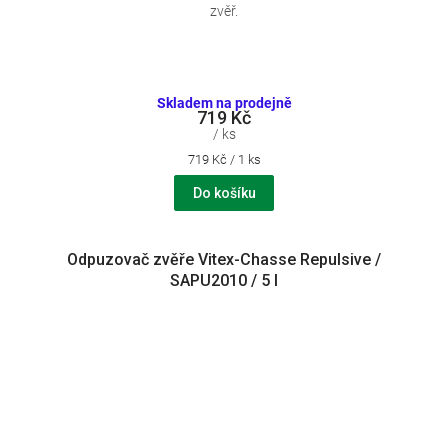
zvěř.
Skladem na prodejně
719 Kč
/ ks
Měrná
719 Kč / 1 ks
cena:
Do košíku
Odpuzovač zvěře Vitex-Chasse Repulsive /
SAPU2010 / 5 l