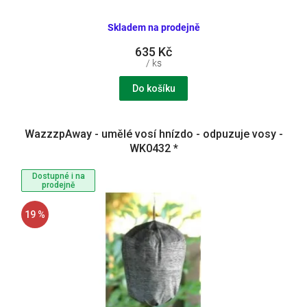
Skladem na prodejně
635 Kč
/ ks
Do košíku
WazzzpAway - umělé vosí hnízdo - odpuzuje vosy -
WK0432 *
Dostupné i na
prodejně
19 %