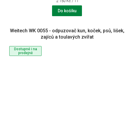
Měrná
2 150 Kč / 1 l
cena:
Do košíku
Weitech WK 0055 - odpuzovač kun, koček, psů, lišek,
zajíců a toulavých zvířat
Dostupné i na
prodejně