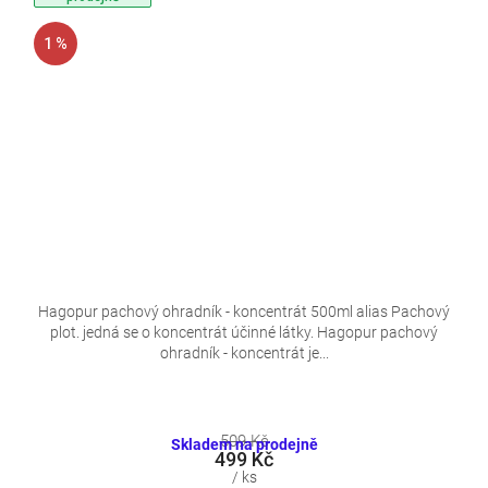
1 %
Hagopur pachový ohradník - koncentrát 500ml alias Pachový
plot. jedná se o koncentrát účinné látky. Hagopur pachový
ohradník - koncentrát je...
509 Kč
Skladem na prodejně
499 Kč
/ ks