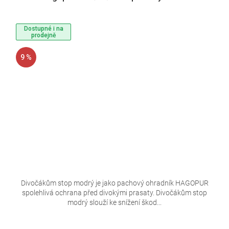
Dostupné i na
prodejně
9 %
Divočákům stop modrý je jako pachový ohradník HAGOPUR
spolehlivá ochrana před divokými prasaty. Divočákům stop
modrý slouží ke snížení škod...