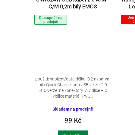
C/M 0,2m bílý EMOS
Lo
Jen
Dostupné i na
o
prodejně
použití: nabíjení/data délka: 0,2 m barva:
bílá Quick Charge: ano USB verze: 2.0
ECO verze: ne konektory: A vidlice – C
vidlice materiál: PVC...
Skladem na prodejně
99 Kč