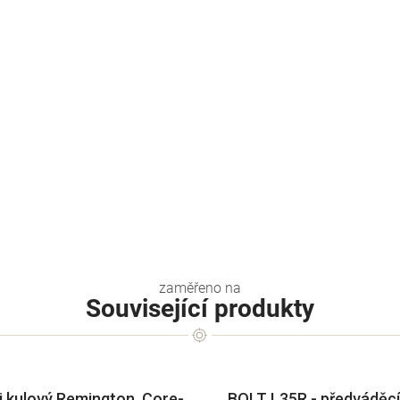
Související produkty
 kulový Remington, Core-
BOLT L35R - předváděcí