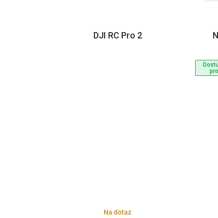
DJI RC Pro 2
N
Dostu
pr
Na dotaz