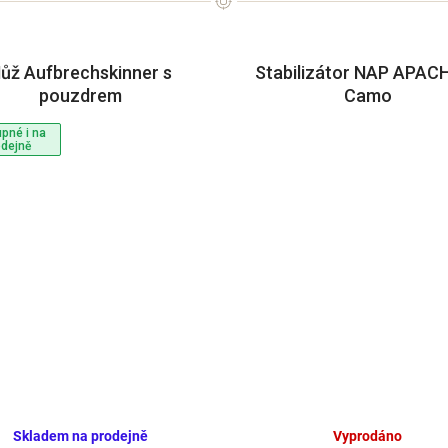
ůž Aufbrechskinner s
Stabilizátor NAP APACH
pouzdrem
Camo
pné i na
odejně
Skladem na prodejně
Vyprodáno