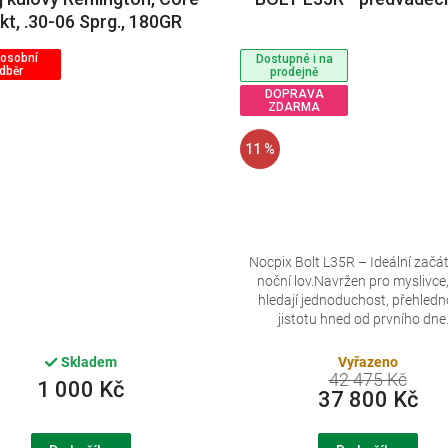
kt, .30-06 Sprg., 180GR
(11,7g), Core-Lokt SP
 osobní
Dostupné i na
dběr
prodejně
DOPRAVA
ZDARMA
11 %
Nocpix Bolt L35R – Ideální začá
noční lov.Navržen pro myslivce,
hledají jednoduchost, přehledn
jistotu hned od prvního dne..
Skladem
Vyřazeno
42 475 Kč
1 000 Kč
37 800 Kč