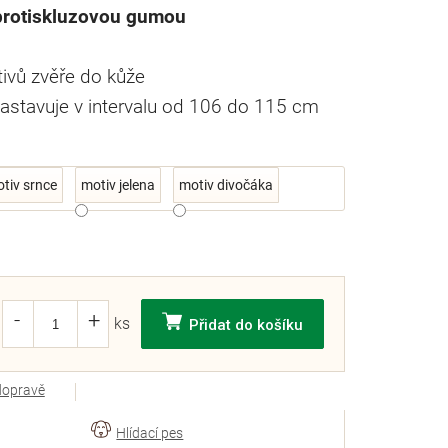
protiskluzovou gumou
ivů zvěře do kůže
astavuje v intervalu od 106 do 115 cm
tiv srnce
motiv jelena
motiv divočáka
Přidat do košíku
dopravě