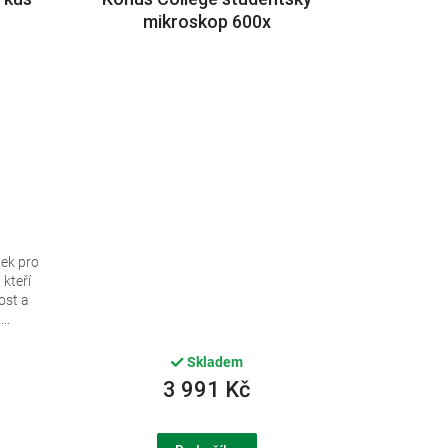
mikroskop 600x
tek pro
 kteří
ost a
..
Skladem
3 991 Kč