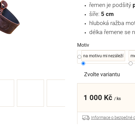
řemen je podšitý
šíře:
5 cm
hluboká ražba mot
délka řemene se n
Motiv
na motivu mi nezáleží
mo
Zvolte variantu
1 000 Kč
/ ks
Informace o bezpečné 