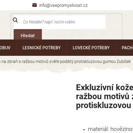
info@vsepromyslivost.cz
Hledat
 OBUV
LESNICKÉ POTŘEBY
LOVECKÉ POTŘEBY
PACH
n na zbraň s ražbou motivů zvěře podšitý protiskluzovou gumou Zubíček
Exkluzivní kož
ražbou motivů 
protiskluzovo
materiál: hovězin