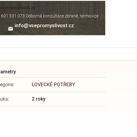
Vsepromyslivost.cz
 601 531 073 Odborná konzultace zbraně, termovize
info
@
vsepromyslivost.cz
egorie
:
LOVECKÉ POTŘEBY
ruka
:
2 roky