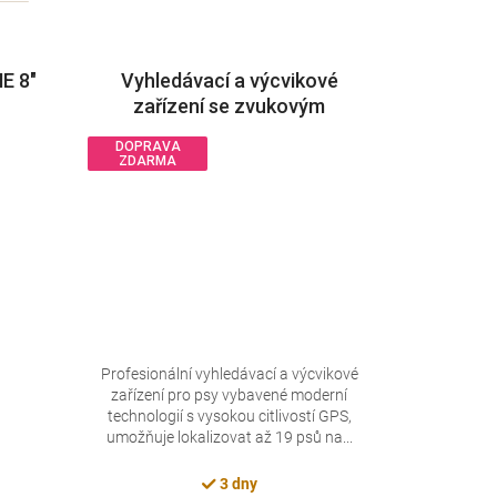
E 8"
Vyhledávací a výcvikové
zařízení se zvukovým
lokátorem DOG GPS X25TB
DOPRAVA
ZDARMA
Profesionální vyhledávací a výcvikové
zařízení pro psy vybavené moderní
technologií s vysokou citlivostí GPS,
umožňuje lokalizovat až 19 psů na...
3 dny