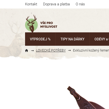
Přejít
Kontakt
Doprava a platba
O nás
na
obsah
VÝPRODEJ %
TIPY NA DÁRKY
ODĚVY a
LOVECKÉ POTŘEBY
Exkluzivní kožený řeme