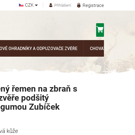
CZK
Registrace
Přihlášení
Nákupní
košík
OVÉ OHRADNÍKY A ODPUZOVAČE ZVĚŘE
CHOVATELSKÉ POTŘEB
ený řemen na zbraň s
zvěře podšitý
u gumou Zubíček
ová kůže