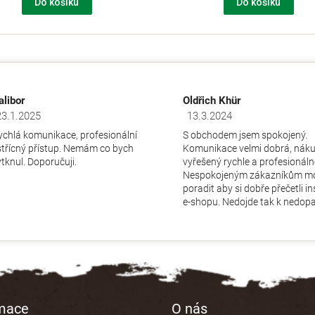
Do košíku
Do košíku
alibor
Oldřich Khür
23.1.2025
13.3.2024
dnocení obchodu je 5 z 5 hvězdiček.
Hodnocení obchodu je 5 z 5 hv
ychlá komunikace, profesionální
S obchodem jsem spokojený.
střícný přístup. Nemám co bych
Komunikace velmi dobrá, nák
ytknul. Doporučuji.
vyřešený rychle a profesionáln
Nespokojeným zákazníkům m
poradit aby si dobře přečetli i
e-shopu. Nedojde tak k nedopa
rmace
O nás