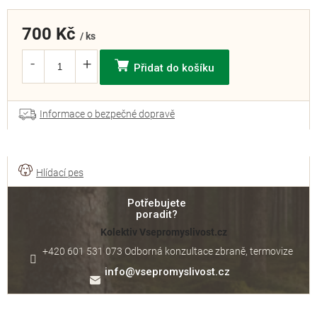
700 Kč
/ ks
Přidat do košíku
Informace o bezpečné dopravě
Potřebujete
poradit?
Kolektiv Vsepromyslivost.cz
+420 601 531 073 Odborná konzultace zbraně, termovize
info
@
vsepromyslivost.cz