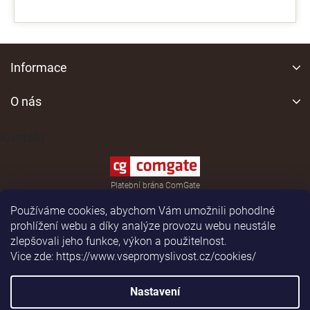
Z
á
Informace
p
a
O nás
t
í
Kontakt
Platební brána ComGate
Používáme cookies, abychom Vám umožnili pohodlné
prohlížení webu a díky analýze provozu webu neustále
zlepšovali jeho funkce, výkon a použitelnost.
Vice zde: https://www.vsepromyslivost.cz/cookies/
Shoptet
|
Realizoval
Nastavení