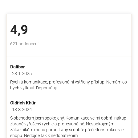
4,9
Průměrné
621 hodnocení
hodnocení
obchodu
je
Dalibor
4,9
z
23.1.2025
Hodnocení obchodu je 5 z 5 hvězdiček.
5
Rychlá komunikace, profesionální vstřícný přístup. Nemám co
hvězdiček.
bych vytknul. Doporučuji.
Oldřich Khür
13.3.2024
Hodnocení obchodu je 5 z 5 hvězdiček.
S obchodem jsem spokojený. Komunikace velmi dobrá, nákup
zbraně vyřešený rychle a profesionálně. Nespokojeným
zákazníkům mohu poradit aby si dobře přečetli instrukce v e-
shopu. Nedojde tak k nedopatřením.