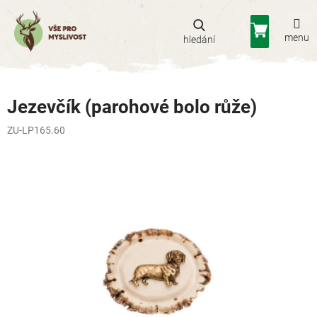
Přejít
na
Nákupní
obsah
košík
Jezevčík (parohové bolo růže)
ZU-LP165.60