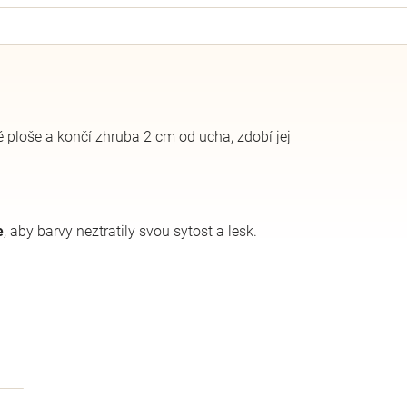
é ploše a končí zhruba 2 cm od ucha, zdobí jej
e
, aby barvy neztratily svou sytost a lesk.