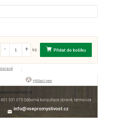
Přidat do košíku
dopravě
Vsepromyslivost.cz
 601 531 073 Odborná konzultace zbraně, termovize
info
@
vsepromyslivost.cz