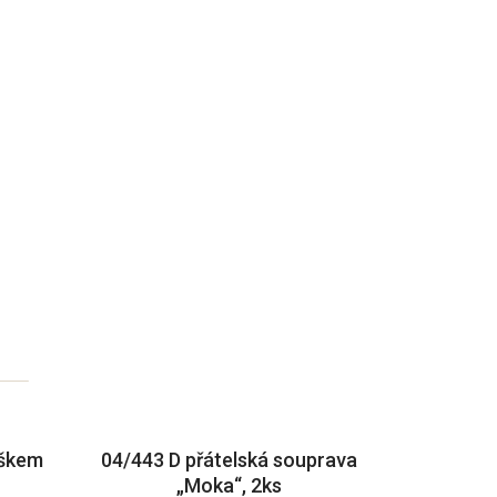
uškem
04/443 D přátelská souprava
„Moka“, 2ks