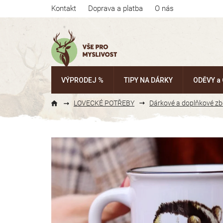
Přejít
Kontakt
Doprava a platba
O nás
na
obsah
VÝPRODEJ %
TIPY NA DÁRKY
ODĚVY a
LOVECKÉ POTŘEBY
Dárkové a doplňkové zb