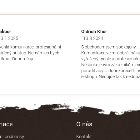
alibor
Oldřich Khür
23.1.2025
13.3.2024
dnocení obchodu je 5 z 5 hvězdiček.
Hodnocení obchodu je 5 z 5 hv
ychlá komunikace, profesionální
S obchodem jsem spokojený.
střícný přístup. Nemám co bych
Komunikace velmi dobrá, nák
ytknul. Doporučuji.
vyřešený rychle a profesionáln
Nespokojeným zákazníkům m
poradit aby si dobře přečetli i
e-shopu. Nedojde tak k nedopa
rmace
O nás
ní podmínky
Kontakt