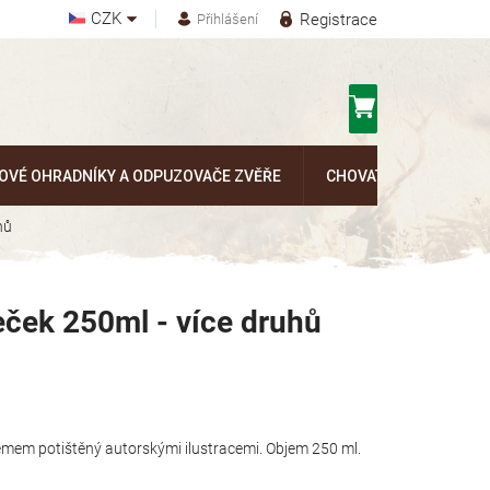
CZK
Registrace
Přihlášení
Nákupní
košík
OVÉ OHRADNÍKY A ODPUZOVAČE ZVĚŘE
CHOVATELSKÉ POTŘEB
hů
ček 250ml - více druhů
mem potištěný autorskými ilustracemi. Objem 250 ml.