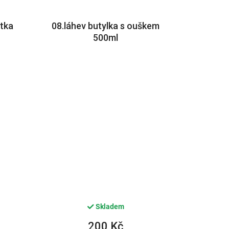
atka
08.láhev butylka s ouškem
500ml
Skladem
200 Kč