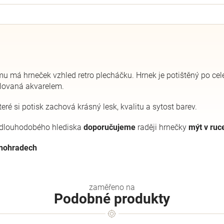
ému má hrneček vzhled retro plecháčku. Hrnek je potištěný po cel
malovaná akvarelem.
eré si potisk zachová krásný lesk, kvalitu a sytost barev.
z dlouhodobého hlediska
doporučujeme
raději hrnečky
mýt v ruc
inohradech
Podobné produkty