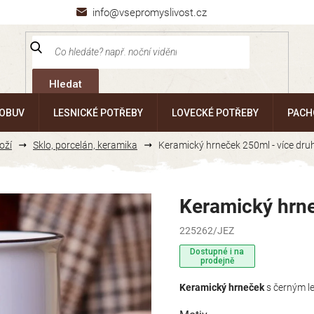
info@vsepromyslivost.cz
Hledat
 OBUV
LESNICKÉ POTŘEBY
LOVECKÉ POTŘEBY
PACH
oží
Sklo, porcelán, keramika
Keramický hrneček 250ml - více dru
Keramický hrne
225262/JEZ
Dostupné i na
prodejně
Keramický hrneček
s černým le