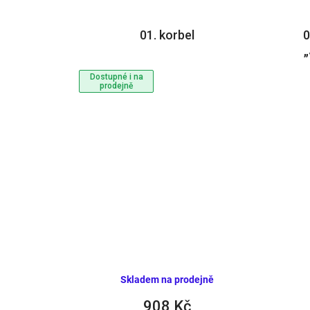
01. korbel
0
„
Dostupné i na
prodejně
Skladem na prodejně
908 Kč