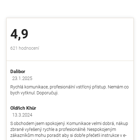
4,9
Průměrné
621 hodnocení
hodnocení
obchodu
je
Dalibor
4,9
z
23.1.2025
Hodnocení obchodu je 5 z 5 hvězdiček.
5
Rychlá komunikace, profesionální vstřícný přístup. Nemám co
hvězdiček.
bych vytknul. Doporučuji.
Oldřich Khür
13.3.2024
Hodnocení obchodu je 5 z 5 hvězdiček.
S obchodem jsem spokojený. Komunikace velmi dobrá, nákup
zbraně vyřešený rychle a profesionálně. Nespokojeným
zákazníkům mohu poradit aby si dobře přečetli instrukce v e-