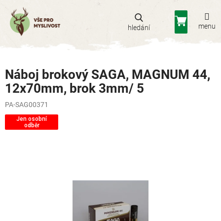
Přejít
na
Nákupní
obsah
košík
Náboj brokový SAGA, MAGNUM 44,
12x70mm, brok 3mm/ 5
PA-SAG00371
Jen osobní
odběr