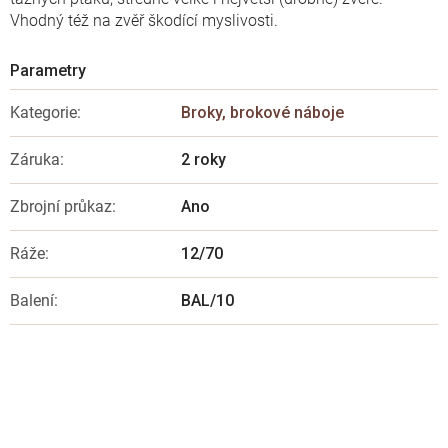
Vhodný též na zvěř škodící myslivosti.
Kategorie
:
Broky, brokové náboje
Záruka
:
2 roky
Zbrojní průkaz
:
Ano
Ráže
:
12/70
Balení
:
BAL/10