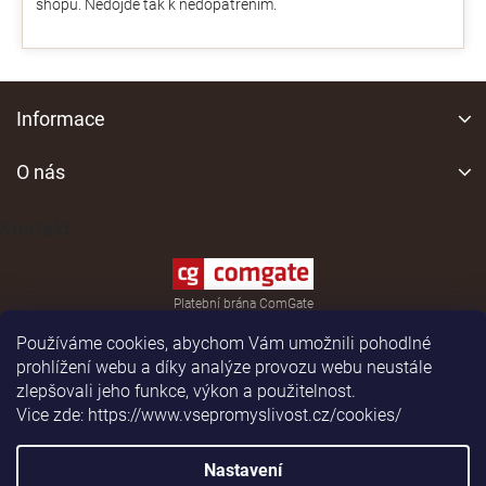
shopu. Nedojde tak k nedopatřením.
Z
á
Informace
p
a
O nás
t
í
Kontakt
Platební brána ComGate
Používáme cookies, abychom Vám umožnili pohodlné
prohlížení webu a díky analýze provozu webu neustále
zlepšovali jeho funkce, výkon a použitelnost.
Vice zde: https://www.vsepromyslivost.cz/cookies/
Shoptet
|
Realizoval
Nastavení