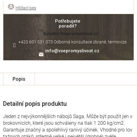
Potřebujete
poradit?
Kolektiv Vsepromyslivost.cz
+420 601 531 073 Odborná konzultace zbraně, termovize
info
@
vsepromyslivost.cz
Popis
Detailní popis produktu
Jeden z nejvýkonnějších nábojů Saga. Může být použit jen v
brokovnicích, které jsou schváleny na tlak 1 200 kg/cm2.
Garantuje značný a spolehlivý ranivý účinek. Vhodné pro lov
tažných ptáků, středně velké i největší (drobné) zvěře.