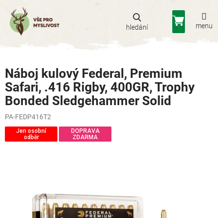
Přejít
na
Nákupní
obsah
košík
Náboj kulový Federal, Premium
Safari, .416 Rigby, 400GR, Trophy
Bonded Sledgehammer Solid
PA-FEDP416T2
Jen osobní
DOPRAVA
odběr
ZDARMA