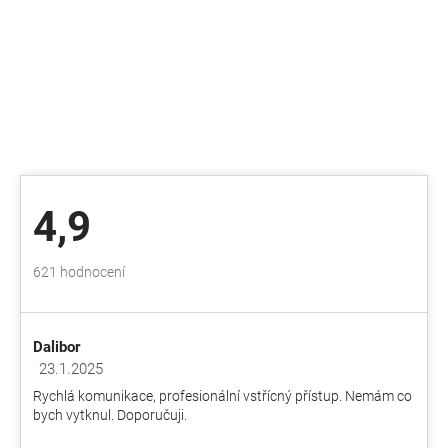
4,9
Průměrné
621 hodnocení
hodnocení
obchodu
je
Dalibor
4,9
z
23.1.2025
Hodnocení obchodu je 5 z 5 hvězdiček.
5
Rychlá komunikace, profesionální vstřícný přístup. Nemám co
hvězdiček.
bych vytknul. Doporučuji.