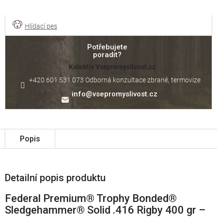
Potřebujete
poradit?
Kolektiv Vsepromyslivost.cz
+420 601 531 073 Odborná konzultace zbraně, termovize
info
@
vsepromyslivost.cz
Popis
Detailní popis produktu
Federal Premium® Trophy Bonded®
Sledgehammer® Solid .416 Rigby 400 gr –