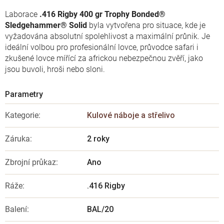
Laborace
.416 Rigby 400 gr Trophy Bonded®
Sledgehammer® Solid
byla vytvořena pro situace, kde je
vyžadována absolutní spolehlivost a maximální průnik. Je
ideální volbou pro profesionální lovce, průvodce safari i
zkušené lovce mířící za africkou nebezpečnou zvěří, jako
jsou buvoli, hroši nebo sloni.
Kategorie
:
Kulové náboje a střelivo
Záruka
:
2 roky
Zbrojní průkaz
:
Ano
Ráže
:
.416 Rigby
Balení
:
BAL/20