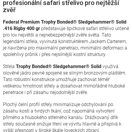
profesionální safari střelivo pro nejtěžší
zvěř
Federal Premium Trophy Bonded® Sledgehammer® Solid
.416 Rigby 400 gr
představuje špičkové safari střelivo určené
pro lov největší a nejnebezpečnější zvěře světa. Tato
legendární střela, vyvinutá konstruktérem Jackem Carterem,
je navržena pro maximální penetraci, minimální deformaci a
spolehlivý průnik i přes nejsilnější kostní struktury.
Střela
Trophy Bonded® Sledgehammer® Solid
využívá
olověné jádro pevně spojené se silným bronzovým pláštěm.
Tato robustní konstrukce umožňuje zachovat téměř
veškerou hmotnost střely a dosahovat mimořádně hluboké
penetrace i při zásahu nejodolnější zvěře.
Plochý čelní profil střely minimalizuje odchylování po
zásahu kostí a tvrdých tkání, což napomáhá vytvoření
přímého a hlubokého střelného kanálu. Drážkovaný dřík
střely současně snižuje tření ve vývrtu hlavně a přispívá k
vyšší přesnosti v široké škále loveckých zbraní.