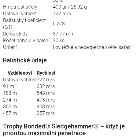
Solid
Hmotnost střely
400 gr / 25,92 g
Úsťová rychlost
722 m/s
Balistický koeficient
0,273
(G1)
Délka střely
37,77 mm
Počet nábojů v balení
20 ks
Určení
Lov těžké a nebezpečné zvěře, safari
Balistické údaje
Vzdálenost
Rychlost
Úsťová rychlost
722 m/s
91 m
632 m/s
183 m
548 m/s
274 m
473 m/s
366 m
408 m/s
457 m
357 m/s
Trophy Bonded® Sledgehammer® – když je
prioritou maximální penetrace