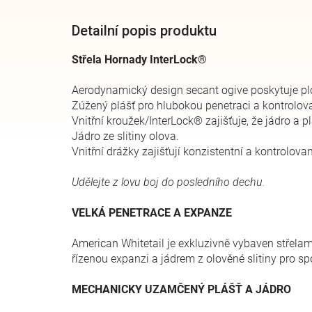
Detailní popis produktu
Střela Hornady InterLock®
Aerodynamický design secant ogive poskytuje plo
Zúžený plášť pro hlubokou penetraci a kontrolov
Vnitřní kroužek/InterLock® zajišťuje, že jádro a 
Jádro ze slitiny olova.
Vnitřní drážky zajišťují konzistentní a kontrolov
Udělejte z lovu boj do posledního dechu.
VELKÁ PENETRACE A EXPANZE
American Whitetail je exkluzivně vybaven střela
řízenou expanzi a jádrem z olověné slitiny pro sp
MECHANICKY UZAMČENÝ PLÁŠŤ A JÁDRO