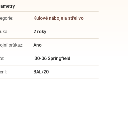
egorie
:
Kulové náboje a střelivo
ruka
:
2 roky
ojní průkaz
:
Ano
že
:
.30-06 Springfield
ení
:
BAL/20