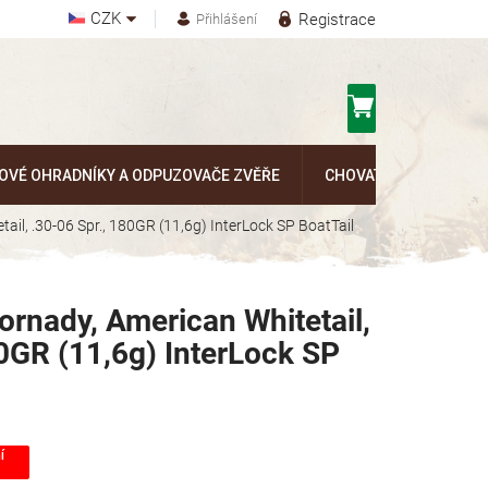
CZK
Registrace
Přihlášení
Nákupní
košík
OVÉ OHRADNÍKY A ODPUZOVAČE ZVĚŘE
CHOVATELSKÉ POTŘEB
ail, .30-06 Spr., 180GR (11,6g) InterLock SP BoatTail
ornady, American Whitetail,
80GR (11,6g) InterLock SP
í