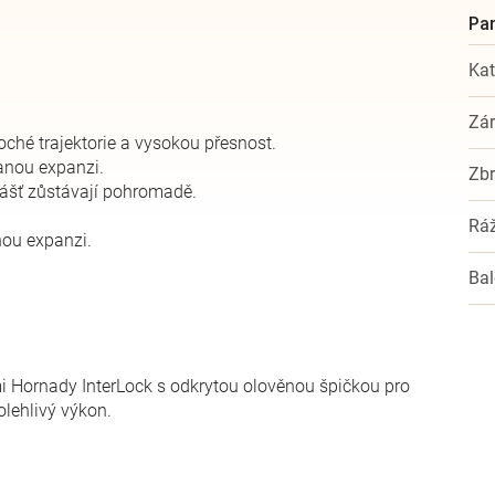
Kat
Zá
ché trajektorie a vysokou přesnost.
anou expanzi.
Zbr
plášť zůstávají pohromadě.
Rá
anou expanzi.
Bal
mi Hornady InterLock s odkrytou olověnou špičkou pro
olehlivý výkon.