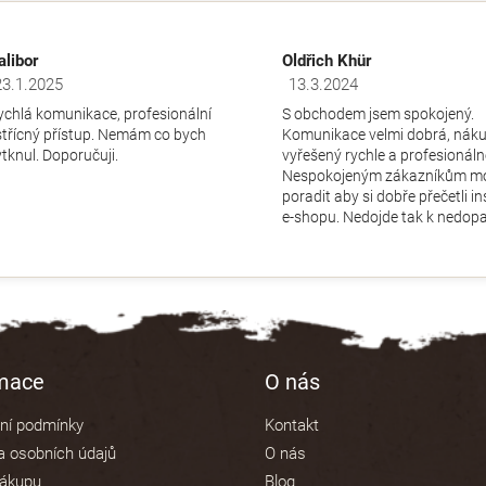
alibor
Oldřich Khür
23.1.2025
13.3.2024
dnocení obchodu je 5 z 5 hvězdiček.
Hodnocení obchodu je 5 z 5 hv
ychlá komunikace, profesionální
S obchodem jsem spokojený.
střícný přístup. Nemám co bych
Komunikace velmi dobrá, nák
ytknul. Doporučuji.
vyřešený rychle a profesionáln
Nespokojeným zákazníkům m
poradit aby si dobře přečetli i
e-shopu. Nedojde tak k nedopa
rmace
O nás
ní podmínky
Kontakt
 osobních údajů
O nás
nákupu
Blog