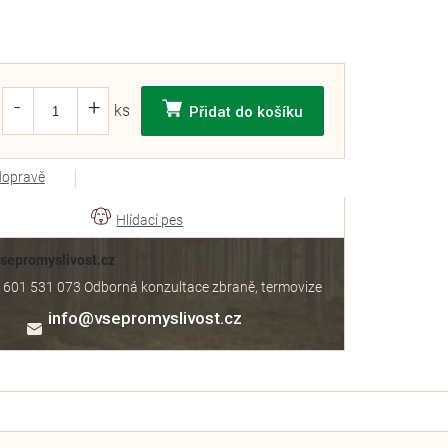
Přidat do košíku
dopravě
Vsepromyslivost.cz
 601 531 073 Odborná konzultace zbraně, termovize
info
@
vsepromyslivost.cz