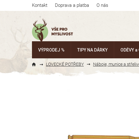
Přejít
Kontakt
Doprava a platba
O nás
na
obsah
VÝPRODEJ %
TIPY NA DÁRKY
ODĚVY a
LOVECKÉ POTŘEBY
Náboje, munice a střeliv