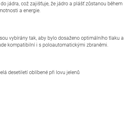
 do jádra, což zajišťuje, že jádro a plášť zůstanou během
tnosti a energie.
jsou vybírány tak, aby bylo dosaženo optimálního tlaku a
bude kompatibilní i s poloautomatickými zbraněmi.
á desetiletí oblíbené při lovu jelenů