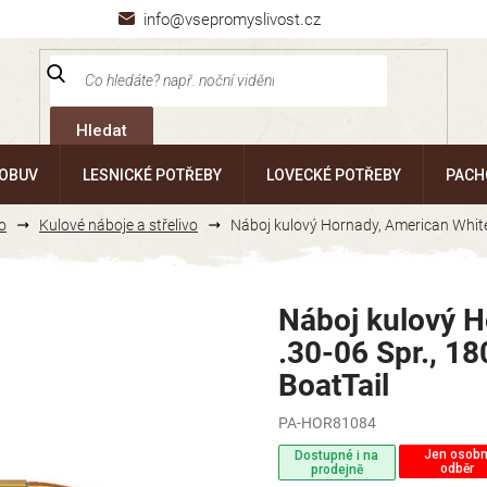
info@vsepromyslivost.cz
Hledat
 OBUV
LESNICKÉ POTŘEBY
LOVECKÉ POTŘEBY
PACH
o
Kulové náboje a střelivo
Náboj kulový Hornady, American Whitet
Náboj kulový H
.30-06 Spr., 1
BoatTail
PA-HOR81084
Jen osobn
Dostupné i na
odběr
prodejně