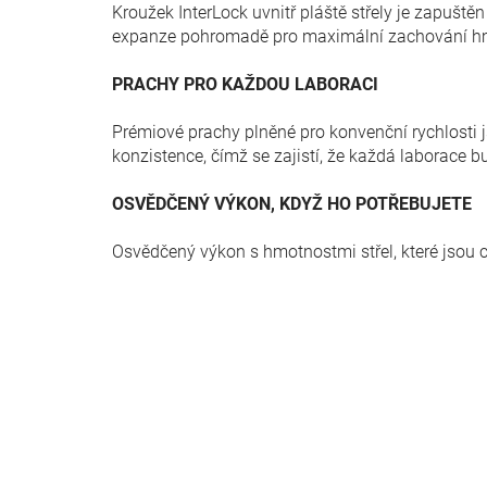
Kroužek InterLock uvnitř pláště střely je zapuštěn
expanze pohromadě pro maximální zachování hmo
PRACHY PRO KAŽDOU LABORACI
Prémiové prachy plněné pro konvenční rychlosti 
konzistence, čímž se zajistí, že každá laborace 
OSVĚDČENÝ VÝKON, KDYŽ HO POTŘEBUJETE
Osvědčený výkon s hmotnostmi střel, které jsou cel