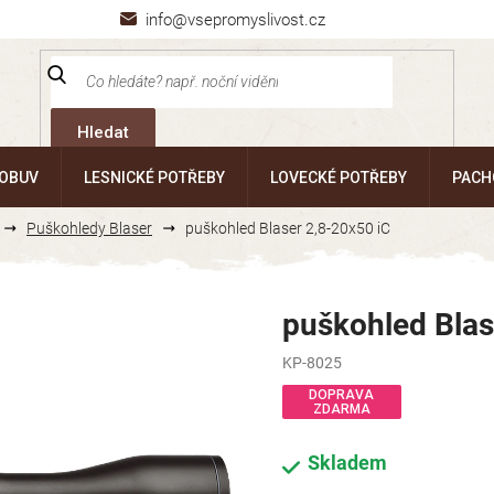
info@vsepromyslivost.cz
Hledat
 OBUV
LESNICKÉ POTŘEBY
LOVECKÉ POTŘEBY
PACH
Puškohledy Blaser
puškohled Blaser 2,8-20x50 iC
puškohled Blas
KP-8025
DOPRAVA
ZDARMA
Skladem