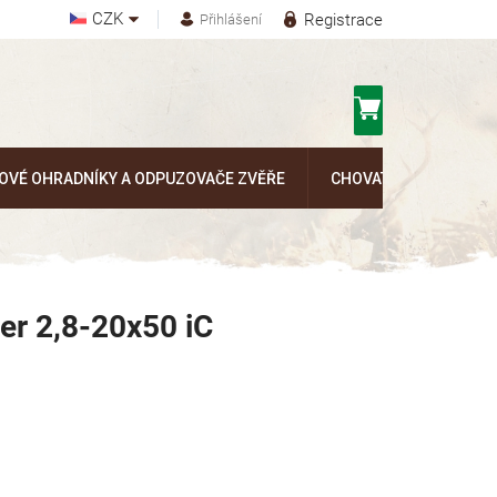
CZK
Registrace
Přihlášení
Nákupní
košík
OVÉ OHRADNÍKY A ODPUZOVAČE ZVĚŘE
CHOVATELSKÉ POTŘEB
er 2,8-20x50 iC