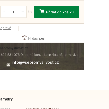
Přidat do košíku
dopravě
Vsepromyslivost.cz
 601 531 073 Odborná konzultace zbraně, termovize
info
@
vsepromyslivost.cz