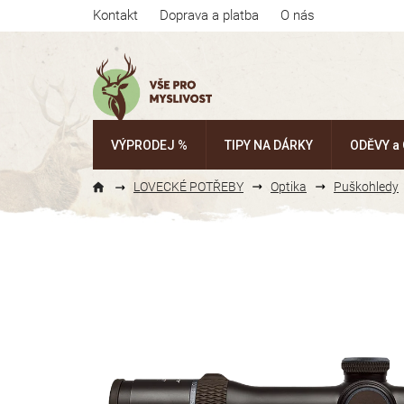
Přejít
Kontakt
Doprava a platba
O nás
na
obsah
VÝPRODEJ %
TIPY NA DÁRKY
ODĚVY a
LOVECKÉ POTŘEBY
Optika
Puškohledy