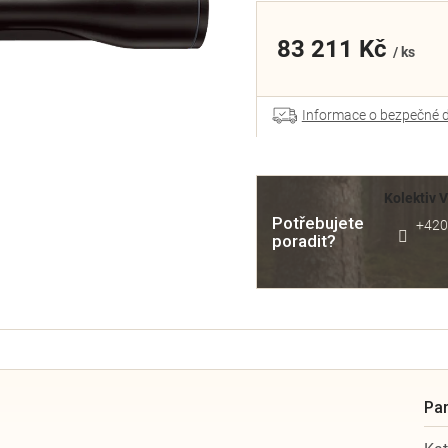
83 211 Kč
/ ks
Informace o bezpečné 
Kolektiv 
Potřebujete
+420
poradit?