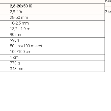
Kat
2,8-20x50 iC
2,8-20x
Zá
28-50 mm
10-2,5 mm
13,2 - 1,9 m
90 mm
˃90%
50 - ∞/100 m aret
100/100 cm
1 cm
770 g
343 mm