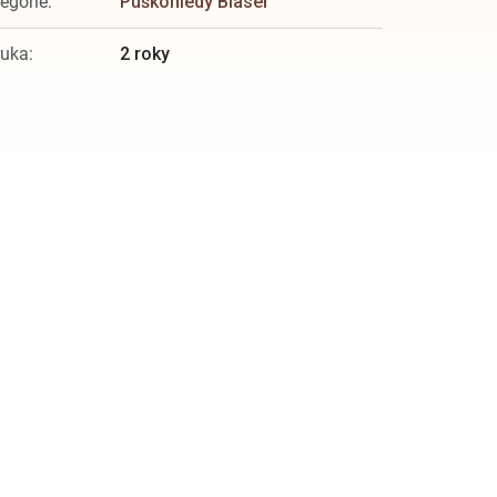
egorie
:
Puškohledy Blaser
ruka
:
2 roky