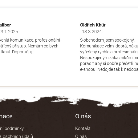
alibor
Oldřich Khür
23.1.2025
13.3.2024
dnocení obchodu je 5 z 5 hvězdiček.
Hodnocení obchodu je 5 z 5 hv
ychlá komunikace, profesionální
S obchodem jsem spokojený.
střícný přístup. Nemám co bych
Komunikace velmi dobrá, nák
ytknul. Doporučuji.
vyřešený rychle a profesionáln
Nespokojeným zákazníkům m
poradit aby si dobře přečetli i
e-shopu. Nedojde tak k nedopa
rmace
O nás
ní podmínky
Kontakt
 osobních údajů
O nás