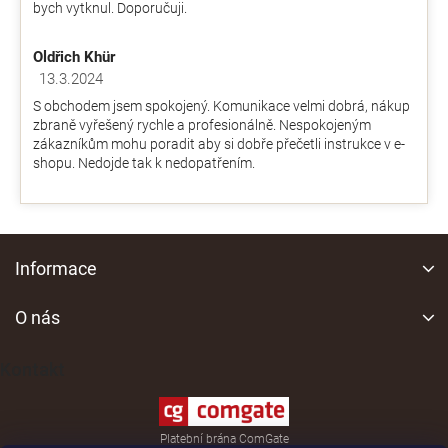
bych vytknul. Doporučuji.
Oldřich Khür
13.3.2024
Hodnocení obchodu je 5 z 5 hvězdiček.
S obchodem jsem spokojený. Komunikace velmi dobrá, nákup
zbraně vyřešený rychle a profesionálně. Nespokojeným
zákazníkům mohu poradit aby si dobře přečetli instrukce v e-
shopu. Nedojde tak k nedopatřením.
Z
á
Informace
p
a
O nás
t
í
Kontakt
Platební brána ComGate