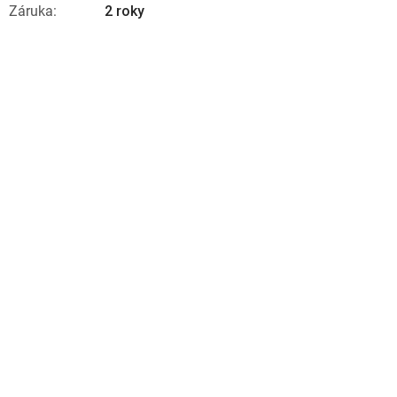
Záruka
:
2 roky