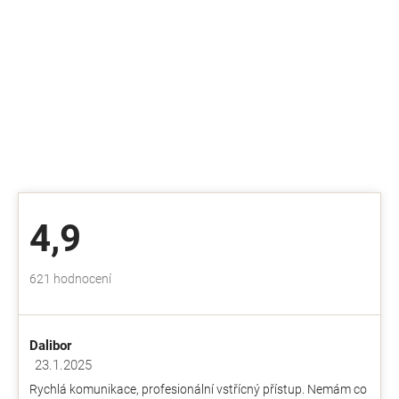
4,9
Průměrné
621 hodnocení
hodnocení
obchodu
je
Dalibor
4,9
z
23.1.2025
Hodnocení obchodu je 5 z 5 hvězdiček.
5
Rychlá komunikace, profesionální vstřícný přístup. Nemám co
hvězdiček.