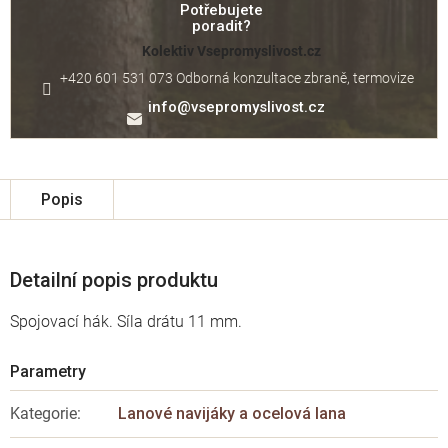
Potřebujete
poradit?
Kolektiv Vsepromyslivost.cz
+420 601 531 073 Odborná konzultace zbraně, termovize
info
@
vsepromyslivost.cz
Popis
Detailní popis produktu
Spojovací hák. Síla drátu 11 mm.
Kategorie
:
Lanové navijáky a ocelová lana