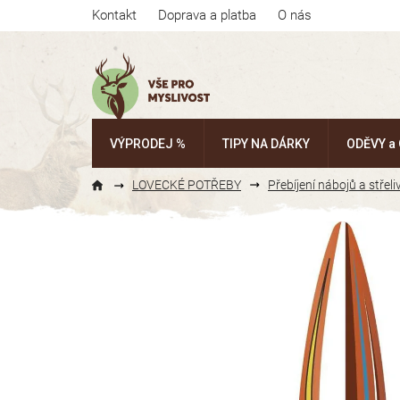
Přejít
Kontakt
Doprava a platba
O nás
na
obsah
VÝPRODEJ %
TIPY NA DÁRKY
ODĚVY a
LOVECKÉ POTŘEBY
Přebíjení nábojů a střeli