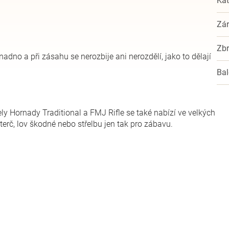
Kat
Zá
Zbr
dno a při zásahu se nerozbije ani nerozdělí, jako to dělají
Bal
ly Hornady Traditional a FMJ Rifle se také nabízí ve velkých
terč, lov škodné nebo střelbu jen tak pro zábavu.