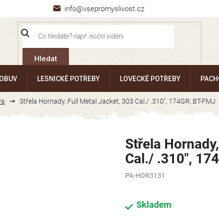
info@vsepromyslivost.cz
Hledat
 OBUV
LESNICKÉ POTŘEBY
LOVECKÉ POTŘEBY
PACH
va
Střela Hornady, Full Metal Jacket, 303 Cal./ .310", 174GR, BT-FMJ
Střela Hornady,
Cal./ .310", 1
PA-HOR3131
Skladem