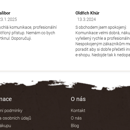
alibor
Oldřich Khür
23.1.2025
13.3.2024
dnocení obchodu je 5 z 5 hvězdiček.
Hodnocení obchodu je 5 z 5 hv
ychlá komunikace, profesionální
S obchodem jsem spokojený.
střícný přístup. Nemám co bych
Komunikace velmi dobrá, nák
ytknul. Doporučuji.
vyřešený rychle a profesionáln
Nespokojeným zákazníkům m
poradit aby si dobře přečetli i
e-shopu. Nedojde tak k nedopa
rmace
O nás
ní podmínky
Kontakt
 osobních údajů
O nás
nákupu
Blog