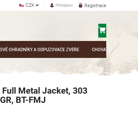
CZK
Registrace
Přihlášení
Nákupní
košík
OVÉ OHRADNÍKY A ODPUZOVAČE ZVĚŘE
CHOVATELSKÉ POTŘEB
 Full Metal Jacket, 303
74GR, BT-FMJ