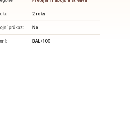
egorie
:
Přebíjení nábojů a střeliva
ruka
:
2 roky
ojní průkaz
:
Ne
ení
:
BAL/100