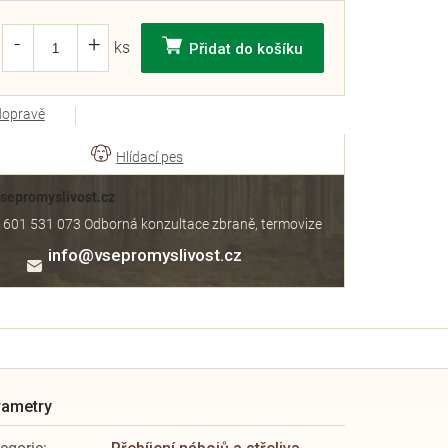
Přidat do košíku
dopravě
Vsepromyslivost.cz
 601 531 073 Odborná konzultace zbraně, termovize
info
@
vsepromyslivost.cz