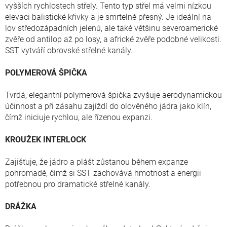
vyšších rychlostech střely. Tento typ střel má velmi nízkou
elevaci balistické křivky a je smrtelně přesný. Je ideální na
lov středozápadních jelenů, ale také většinu severoamerické
zvěře od antilop až po losy, a africké zvěře podobné velikosti.
SST vytváří obrovské střelné kanály.
POLYMEROVÁ ŠPIČKA
Tvrdá, elegantní polymerová špička zvyšuje aerodynamickou
účinnost a při zásahu zajíždí do olověného jádra jako klín,
čímž iniciuje rychlou, ale řízenou expanzi.
KROUŽEK INTERLOCK
Zajišťuje, že jádro a plášť zůstanou během expanze
pohromadě, čímž si SST zachovává hmotnost a energii
potřebnou pro dramatické střelné kanály.
DRÁŽKA