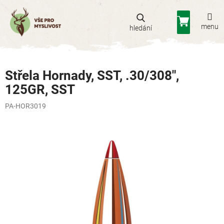
Přejít
na
Nákupní
obsah
košík
Střela Hornady, SST, .30/308",
125GR, SST
PA-HOR3019