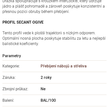
Drážka spolupracuje s kroužkem InterLock®, který udržuje
jádro a plášť pohromadě a zároveň poskytuje konzistentní a
přesnou pozici obruby během přebíjení.
PROFIL SECANT OGIVE
Tento profil vede k plošší trajektorii s nízkým odporem.
Optimální nosná plocha poskytuje stabilitu za letu a nejlepší
balistické koeficienty.
Kategorie
:
Přebíjení nábojů a střeliva
Záruka
:
2 roky
Zbrojní průkaz
:
Ne
Balení
:
BAL/100