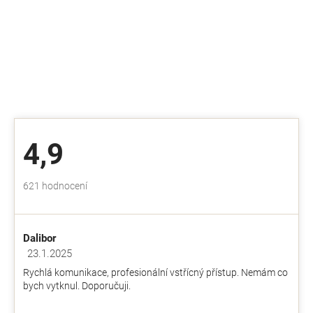
4,9
Průměrné
621 hodnocení
hodnocení
obchodu
je
Dalibor
4,9
z
23.1.2025
Hodnocení obchodu je 5 z 5 hvězdiček.
5
Rychlá komunikace, profesionální vstřícný přístup. Nemám co
hvězdiček.
bych vytknul. Doporučuji.