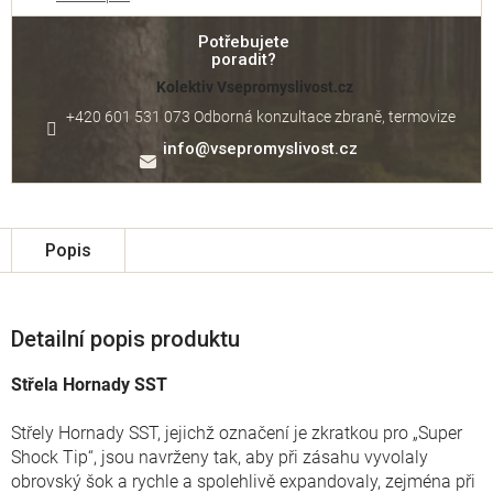
Potřebujete
poradit?
Kolektiv Vsepromyslivost.cz
+420 601 531 073 Odborná konzultace zbraně, termovize
info
@
vsepromyslivost.cz
Popis
Detailní popis produktu
Střela Hornady SST
Střely Hornady SST, jejichž označení je zkratkou pro „Super
Shock Tip“, jsou navrženy tak, aby při zásahu vyvolaly
obrovský šok a rychle a spolehlivě expandovaly, zejména při