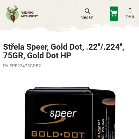
Přejít
na
Nákupní
obsah
košík
Střela Speer, Gold Dot, .22"/.224",
75GR, Gold Dot HP
PA-SPE22475GDB2