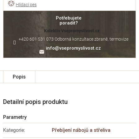
Potřebujete
poradit?
Kolektiv Vsepromyslivost.cz
+420 601 531 073 Odborná konzultace zbraně, termovize
info
@
vsepromyslivost.cz
Popis
Detailní popis produktu
Kategorie
:
Přebíjení nábojů a střeliva