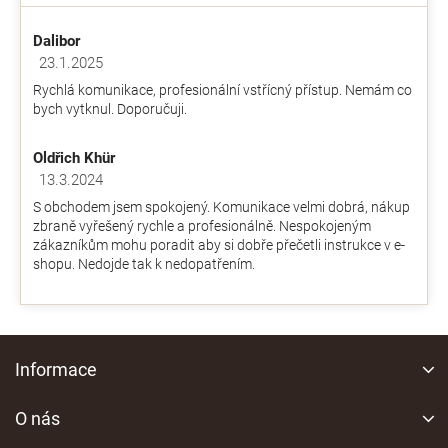
obchodu
je
Dalibor
4,9
z
23.1.2025
Hodnocení obchodu je 5 z 5 hvězdiček.
5
Rychlá komunikace, profesionální vstřícný přístup. Nemám co
hvězdiček.
bych vytknul. Doporučuji.
Oldřich Khür
13.3.2024
Hodnocení obchodu je 5 z 5 hvězdiček.
S obchodem jsem spokojený. Komunikace velmi dobrá, nákup
zbraně vyřešený rychle a profesionálně. Nespokojeným
zákazníkům mohu poradit aby si dobře přečetli instrukce v e-
shopu. Nedojde tak k nedopatřením.
Z
á
Informace
p
a
O nás
t