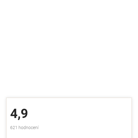
4,9
Průměrné
621 hodnocení
hodnocení