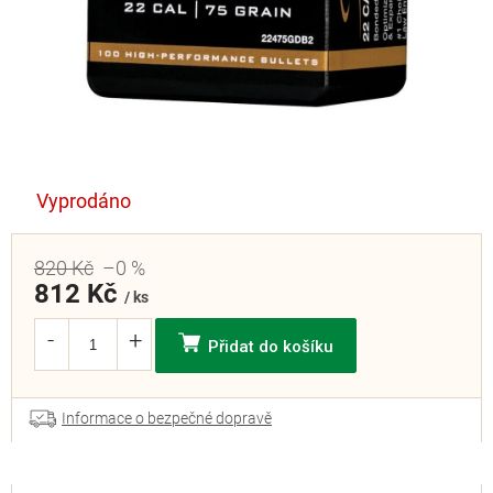
Vyprodáno
820 Kč
–0 %
812 Kč
/ ks
Přidat do košíku
Informace o bezpečné dopravě