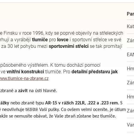
Kat
e Finsku v roce 1996, kdy se poprvé objevily na střeleckých
hují a vyrábějí
tlumiče
pro
lovce
i sportovní střelce ve své
Zá
é za 30 let pohybu mezi
sportovními střelci
se tak promítají
EA
působeného výstřelem. K tomu dochází pomocí
Hm
 ve
vnitřní konstrukci
tlumiče. Pro
detailní představu jak
ww.tlumice-na-zbrane.cz
Zá
 zbraně a
závit
na ústí hlavně.
Hm
rážky
nebo zbraně typu
AR-15 v rážích 22LR, .222 a .223 rem.
S
 neovlivňuje těžiště Vaší pušky. Co ovšem velmi oceníte, je útlum
Zá
takže se nemusíte obávat, že Vaše zbraň zůstane bez tlumiče.
Var