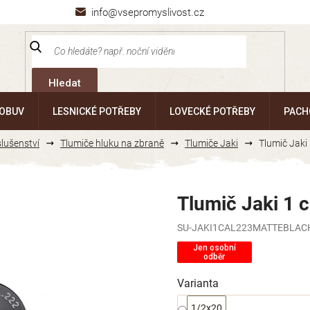
info@vsepromyslivost.cz
Hledat
 OBUV
LESNICKÉ POTŘEBY
LOVECKÉ POTŘEBY
PACH
slušenství
Tlumiče hluku na zbraně
Tlumiče Jaki
Tlumič Jaki
Tlumič Jaki 1 
SU-JAKI1CAL223MATTEBLACK
Jen osobní
odběr
Varianta
1/2x20