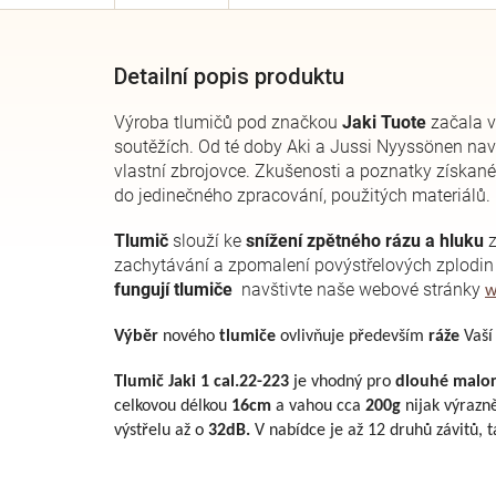
Detailní popis produktu
Výroba tlumičů pod značkou
Jaki Tuote
začala v
soutěžích. Od té doby Aki a Jussi Nyyssönen navr
vlastní zbrojovce. Zkušenosti a poznatky získan
do jedinečného zpracování, použitých materiálů.
Tlumič
slouží ke
snížení zpětného rázu a hluku
z
zachytávání a zpomalení povýstřelových zplodin
fungují tlumiče
navštivte naše webové stránky
w
Výběr
nového
tlumiče
ovlivňuje především
ráže
Vaší
Tlumič Jaki 1 cal.22-223
je vhodný pro
dlouhé malo
celkovou délkou
16cm
a vahou cca
200g
nijak výrazně
výstřelu až o
32dB.
V nabídce je až 12 druhů závitů, 