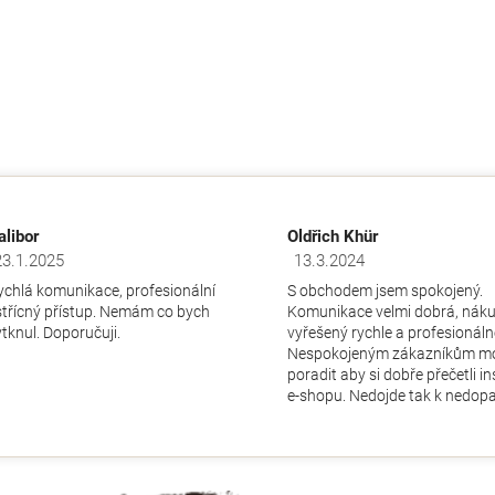
alibor
Oldřich Khür
23.1.2025
13.3.2024
dnocení obchodu je 5 z 5 hvězdiček.
Hodnocení obchodu je 5 z 5 hv
ychlá komunikace, profesionální
S obchodem jsem spokojený.
střícný přístup. Nemám co bych
Komunikace velmi dobrá, nák
ytknul. Doporučuji.
vyřešený rychle a profesionáln
Nespokojeným zákazníkům m
poradit aby si dobře přečetli i
e-shopu. Nedojde tak k nedopa