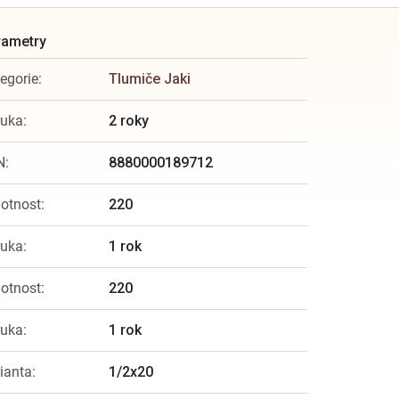
egorie
:
Tlumiče Jaki
ruka
:
2 roky
N
:
8880000189712
otnost
:
220
ruka
:
1 rok
otnost
:
220
ruka
:
1 rok
ianta
:
1/2x20