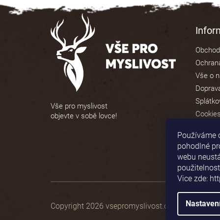
Z
á
Info
p
Obchod
a
Ochrana
t
Vše o 
í
Doprava
Splátko
Vše pro myslivost
Cookie
objevte v sobě lovce!
Používáme 
pohodlné pr
webu neustál
použitelnost
Vice zde: ht
Nastaven
Copyright 2026
vsepromyslivost.cz
. Všechna prá