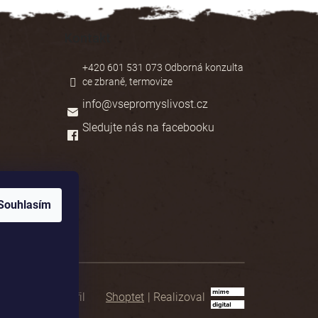
Kontakt
+420 601 531 073 Odborná konzulta
ce zbraně, termovize
info
@
vsepromyslivost.cz
Sledujte nás na facebooku
Souhlasím
Shoptet
|
Realizoval