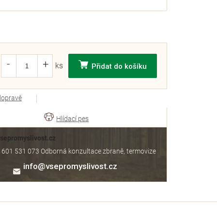
Přidat do košíku
dopravě
Vsepromyslivost.cz
 601 531 073 Odborná konzultace zbraně, termovize
info
@
vsepromyslivost.cz