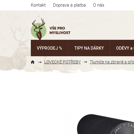
Přejít
Kontakt
Doprava a platba
O nás
na
obsah
VÝPRODEJ %
TIPY NA DÁRKY
ODĚVY a
LOVECKÉ POTŘEBY
Tlumiče na zbraně a pří