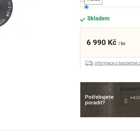
Skladem
6 990 Kč
/ ks
Informace o bezpečné 
Kolektiv 
Potřebujete
+420
poradit?