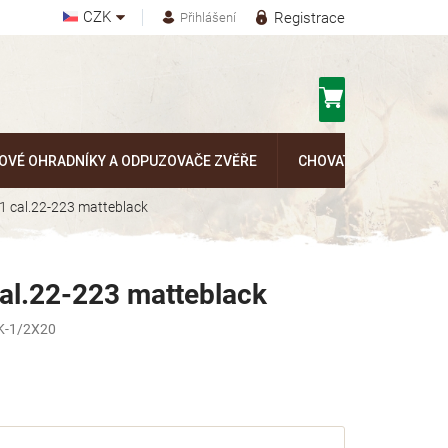
CZK
Registrace
Přihlášení
Nákupní
košík
OVÉ OHRADNÍKY A ODPUZOVAČE ZVĚŘE
CHOVATELSKÉ POTŘEB
 1 cal.22-223 matteblack
cal.22-223 matteblack
-1/2X20