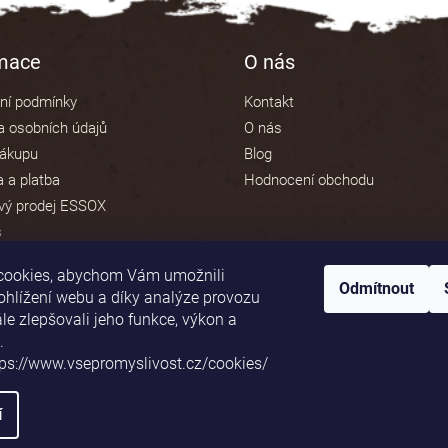
rmace
O nás
ní podmínky
Kontakt
 osobních údajů
O nás
nákupu
Blog
 a platba
Hodnocení obchodu
vý prodej ESSOX
s
cookies, abychom Vám umožnili
Odmítnout
ohlížení webu a díky analýze provozu
e zlepšovali jeho funkce, výkon a
Platební brána ComGate
.
tps://www.vsepromyslivost.cz/cookies/
í
va vyhrazena.