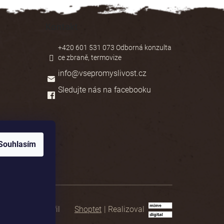
Kontakt
+420 601 531 073 Odborná konzulta
ce zbraně, termovize
info
@
vsepromyslivost.cz
Sledujte nás na facebooku
Souhlasím
Shoptet
|
Realizoval