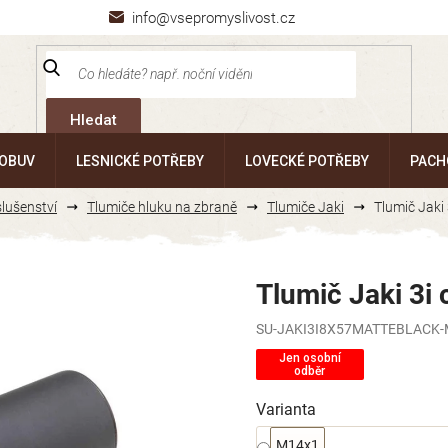
info@vsepromyslivost.cz
Hledat
 OBUV
LESNICKÉ POTŘEBY
LOVECKÉ POTŘEBY
PACH
slušenství
Tlumiče hluku na zbraně
Tlumiče Jaki
Tlumič Jaki
Tlumič Jaki 3i
SU-JAKI3I8X57MATTEBLACK
Jen osobní
odběr
Varianta
M14x1