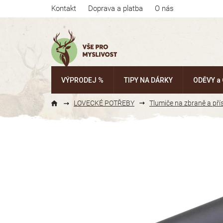
Přejít
Kontakt
Doprava a platba
O nás
na
obsah
VÝPRODEJ %
TIPY NA DÁRKY
ODĚVY a
LOVECKÉ POTŘEBY
Tlumiče na zbraně a pří