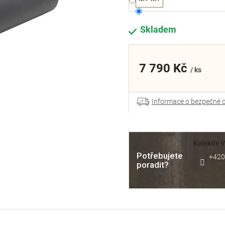
Skladem
7 790 Kč
/ ks
Informace o bezpečné 
Kolektiv 
Potřebujete
+420
poradit?