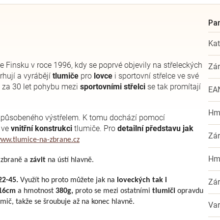
Kat
e Finsku v roce 1996, kdy se poprvé objevily na střeleckých
Zá
hují a vyrábějí
tlumiče
pro
lovce
i sportovní střelce ve své
é za 30 let pohybu mezi
sportovními střelci
se tak promítají
EA
Hm
působeného výstřelem. K tomu dochází pomocí
 ve
vnitřní konstrukci
tlumiče. Pro
detailní představu jak
Zá
ww.tlumice-na-zbrane.cz
Hm
 zbraně a
závit
na ústí hlavně.
22-45.
Využít ho proto můžete jak na
loveckých tak i
Zá
16cm
a hmotnost
380g,
proto se mezi ostatními
tlumiči
opravdu
mič, takže se šroubuje až na konec hlavně.
Var