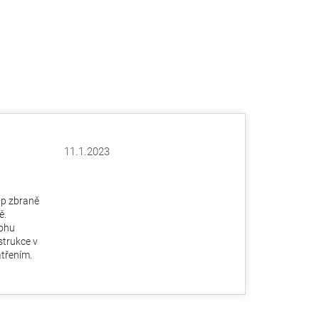
11.1.2023
Hodnocení obchodu je 5 z 5 hvězdiček.
ězdiček.
up zbraně
ě.
ohu
nstrukce v
třením.