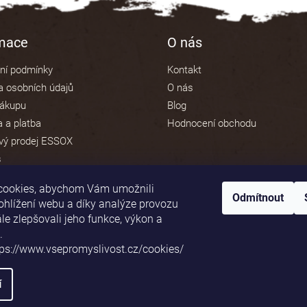
rmace
O nás
ní podmínky
Kontakt
 osobních údajů
O nás
nákupu
Blog
 a platba
Hodnocení obchodu
vý prodej ESSOX
s
cookies, abychom Vám umožnili
Odmítnout
ohlížení webu a díky analýze provozu
e zlepšovali jeho funkce, výkon a
Platební brána ComGate
.
tps://www.vsepromyslivost.cz/cookies/
í
va vyhrazena.