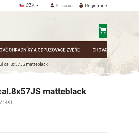
CZK
Registrace
Přihlášení
Nákupní
košík
OVÉ OHRADNÍKY A ODPUZOVAČE ZVĚŘE
CHOVATELSKÉ POTŘEB
 3i cal.8x57JS matteblack
 cal.8x57JS matteblack
-M14X1