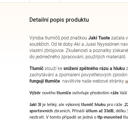
Detailní popis produktu
Výroba tlumičů pod značkou
Jaki Tuote
začala v
soutěžích. Od té doby Aki a Jussi Nyyssönen navr
vlastní zbrojovce. Zkušenosti a poznatky získan
do jedinečného zpracování, použitých materiálů.
Tlumič
slouží ke
snížení zpětného rázu a hluku
z
zachytávání a zpomalení povýstřelových zplodin
fungují tlumiče
navštivte naše webové stránky
w
Výběr
nového
tlumiče
ovlivňuje především
ráže
Vaší
Jaki 3i
je lehký, ale výkonný
tlumič hluku
pro ráže
.2
sportovních
zbraních. Přináší
útlum až 33dB,
délku
neztratí. V tomto případě se jedná o
tip-mounted
tlu