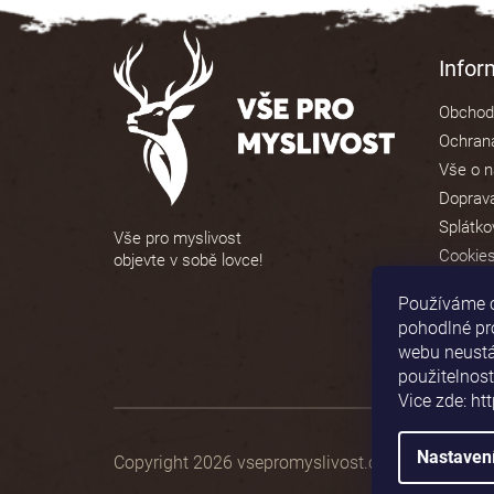
Z
á
Info
p
Obchod
a
Ochrana
t
Vše o 
í
Doprava
Splátko
Vše pro myslivost
Cookie
objevte v sobě lovce!
Používáme 
pohodlné pr
webu neustál
použitelnost
Vice zde: ht
Nastaven
Copyright 2026
vsepromyslivost.cz
. Všechna prá