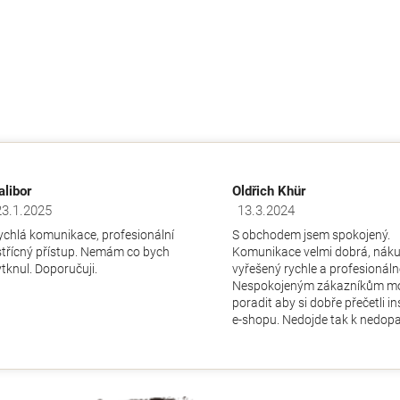
alibor
Oldřich Khür
23.1.2025
13.3.2024
dnocení obchodu je 5 z 5 hvězdiček.
Hodnocení obchodu je 5 z 5 hv
ychlá komunikace, profesionální
S obchodem jsem spokojený.
střícný přístup. Nemám co bych
Komunikace velmi dobrá, nák
ytknul. Doporučuji.
vyřešený rychle a profesionáln
Nespokojeným zákazníkům m
poradit aby si dobře přečetli i
e-shopu. Nedojde tak k nedopa