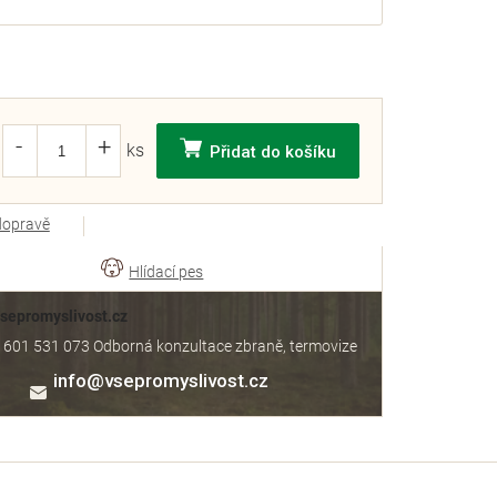
Přidat do košíku
dopravě
Vsepromyslivost.cz
 601 531 073 Odborná konzultace zbraně, termovize
info
@
vsepromyslivost.cz