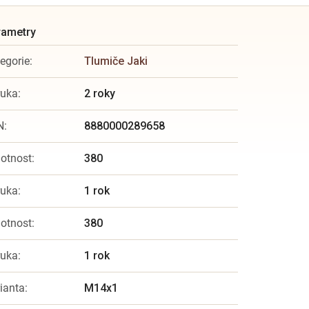
egorie
:
Tlumiče Jaki
ruka
:
2 roky
N
:
8880000289658
otnost
:
380
ruka
:
1 rok
otnost
:
380
ruka
:
1 rok
ianta
:
M14x1