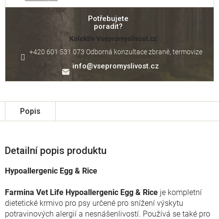
Potřebujete
poradit?
Kolektiv Vsepromyslivost.cz
+420 601 531 073 Odborná konzultace zbraně, termovize
info
@
vsepromyslivost.cz
Popis
Detailní popis produktu
Hypoallergenic Egg & Rice
Farmina Vet Life Hypoallergenic Egg
&
Rice
je kompletní
dietetické krmivo pro psy určené pro snížení výskytu
potravinových alergií a nesnášenlivostí. Používá se také pro