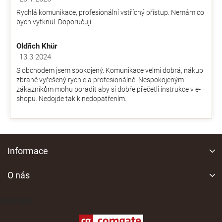
Hodnocení obchodu je 5 z 5 hvězdiček.
5
Rychlá komunikace, profesionální vstřícný přístup. Nemám co
hvězdiček.
bych vytknul. Doporučuji.
Oldřich Khür
13.3.2024
Hodnocení obchodu je 5 z 5 hvězdiček.
S obchodem jsem spokojený. Komunikace velmi dobrá, nákup
zbraně vyřešený rychle a profesionálně. Nespokojeným
zákazníkům mohu poradit aby si dobře přečetli instrukce v e-
shopu. Nedojde tak k nedopatřením.
Z
á
Informace
p
a
O nás
t
í
Kontakt