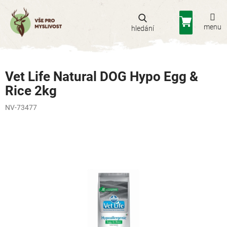
Přejít
na
Nákupní
obsah
košík
Vet Life Natural DOG Hypo Egg &
Rice 2kg
NV-73477