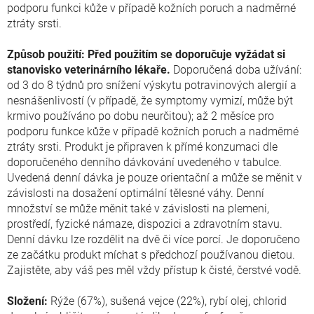
podporu funkci kůže v případě kožních poruch a nadměrné
ztráty srsti.
Způsob použití: Před použitím se doporučuje vyžádat si
stanovisko veterinárního lékaře.
Doporučená doba užívání:
od 3 do 8 týdnů pro snížení výskytu potravinových alergií a
nesnášenlivostí (v případě, že symptomy vymizí, může být
krmivo používáno po dobu neurčitou); až 2 měsíce pro
podporu funkce kůže v případě kožních poruch a nadměrné
ztráty srsti. Produkt je připraven k přímé konzumaci dle
doporučeného denního dávkování uvedeného v tabulce.
Uvedená denní dávka je pouze orientační a může se měnit v
závislosti na dosažení optimální tělesné váhy. Denní
množství se může měnit také v závislosti na plemeni,
prostředí, fyzické námaze, dispozici a zdravotním stavu.
Denní dávku lze rozdělit na dvě či více porcí. Je doporučeno
ze začátku produkt míchat s předchozí používanou dietou.
Zajistěte, aby váš pes měl vždy přístup k čisté, čerstvé vodě.
Složení:
Rýže (67%), sušená vejce (22%), rybí olej, chlorid