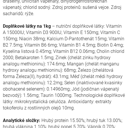
draselný, uhličitan vápenatý, dihydrogenfosforečnan
vápenatý, chlorid sodný. Zdroj proteinů: sušená vejce. Zdroj
sacharidů: rýže.
Doplňkové látky na 1kg
– nutriční doplňkové látky: Vitamín
A 15000IU; Vitamín D3 900IU; Vitamín E 150mg; Vitamín C
150mg; Niacin 38mg; Kalcium D-Pantothenát 15mg; Vitamín
B2 7.5mg; Vitamín B6 6mg; Vitamín B1 4.5mg; Biotin 0.4mg;
Kyselina listová 0.45mg; Vitamín B12 0.06mg; Cholin chlorid
2000; Betakaroten 1.5mg; Zinek (chelát zinku hydroxy
analogu methioninu): 174.6mg; Mangan (chelát manganu
hydroxy analogu methioninu): 68mg; Železo (chelátová
forma Železa(II), hydrát): 43.1mg; Měď (chelát mědi hydroxy
analogu methioninu): 12.2mg; Selen (inaktivované kvasinky
obohacené selenem): 0.14960mg; Jód (jodičnan vápenatý
bezvodý): 1.56mg; Taurin 1000mg. Technologické doplňkové
látky: mikrokrystalická celulóza. Antioxidanty: extrakty
tokoferolu z rostlinných olejů 10mg.
Analytické složky:
Hrubý protein 15.50%; hrubý tuk 13.00%;
hrubá vláknina 1.10%; hrubý popel 5.70%; Vápník 0.70%;