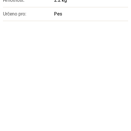
Hmotnost
:
2.2 kg
Určeno pro
:
Pes