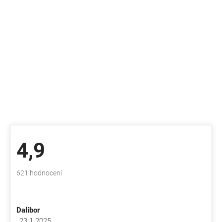
4,9
Průměrné
621 hodnocení
hodnocení
obchodu
je
Dalibor
4,9
z
23.1.2025