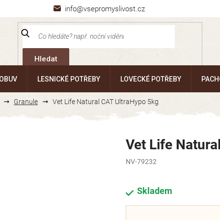
info@vsepromyslivost.cz
Hledat
 OBUV
LESNICKÉ POTŘEBY
LOVECKÉ POTŘEBY
PACH
Granule
Vet Life Natural CAT UltraHypo 5kg
Vet Life Natur
NV-79232
Skladem