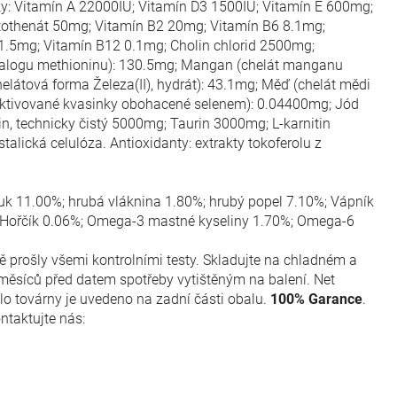
tky: Vitamín A 22000IU; Vitamín D3 1500IU; Vitamín E 600mg;
othenát 50mg; Vitamín B2 20mg; Vitamín B6 8.1mg;
 1.5mg; Vitamín B12 0.1mg; Cholin chlorid 2500mg;
analogu methioninu): 130.5mg; Mangan (chelát manganu
elátová forma Železa(II), hydrát): 43.1mg; Měď (chelát mědi
aktivované kvasinky obohacené selenem): 0.04400mg; Jód
n, technicky čistý 5000mg; Taurin 3000mg; L-karnitin
alická celulóza. Antioxidanty: extrakty tokoferolu z
tuk 11.00%; hrubá vláknina 1.80%; hrubý popel 7.10%; Vápník
%; Hořčík 0.06%; Omega-3 mastné kyseliny 1.70%; Omega-6
ně prošly všemi kontrolními testy. Skladujte na chladném a
ěsíců před datem spotřeby vytištěným na balení. Net
slo továrny je uvedeno na zadní části obalu.
100% Garance
.
ntaktujte nás: