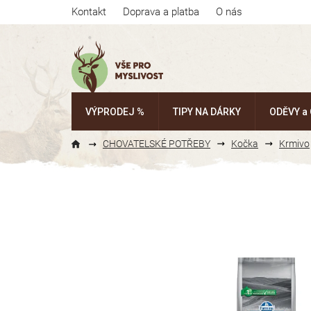
Přejít
Kontakt
Doprava a platba
O nás
na
obsah
VÝPRODEJ %
TIPY NA DÁRKY
ODĚVY a
CHOVATELSKÉ POTŘEBY
Kočka
Krmivo