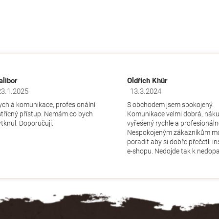
alibor
Oldřich Khür
23.1.2025
13.3.2024
dnocení obchodu je 5 z 5 hvězdiček.
Hodnocení obchodu je 5 z 5 hv
ychlá komunikace, profesionální
S obchodem jsem spokojený.
střícný přístup. Nemám co bych
Komunikace velmi dobrá, nák
ytknul. Doporučuji.
vyřešený rychle a profesionáln
Nespokojeným zákazníkům m
poradit aby si dobře přečetli i
e-shopu. Nedojde tak k nedopa