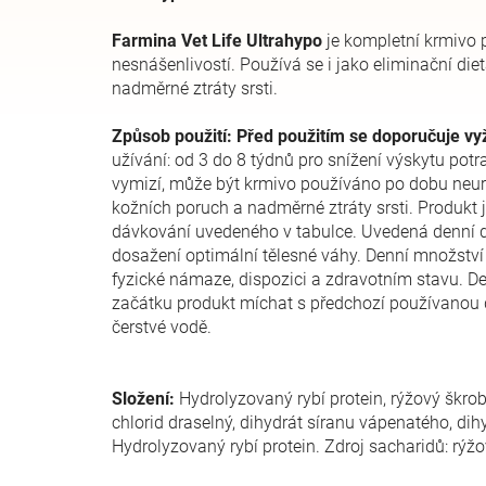
Farmina Vet Life Ultrahypo
je kompletní krmivo 
nesnášenlivostí. Používá se i jako eliminační die
nadměrné ztráty srsti.
Způsob použití: Před použitím se doporučuje vyž
užívání: od 3 do 8 týdnů pro snížení výskytu pot
vymizí, může být krmivo používáno po dobu neurč
kožních poruch a nadměrné ztráty srsti. Produkt
dávkování uvedeného v tabulce. Uvedená denní dá
dosažení optimální tělesné váhy. Denní množství 
fyzické námaze, dispozici a zdravotním stavu. Den
začátku produkt míchat s předchozí používanou di
čerstvé vodě.
Složení:
Hydrolyzovaný rybí protein, rýžový škrob,
chlorid draselný, dihydrát síranu vápenatého, dih
Hydrolyzovaný rybí protein. Zdroj sacharidů: rýžo