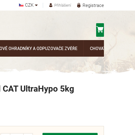
CZK
Registrace
Přihlášení
Nákupní
košík
OVÉ OHRADNÍKY A ODPUZOVAČE ZVĚŘE
CHOVATELSKÉ POTŘEB
al CAT UltraHypo 5kg