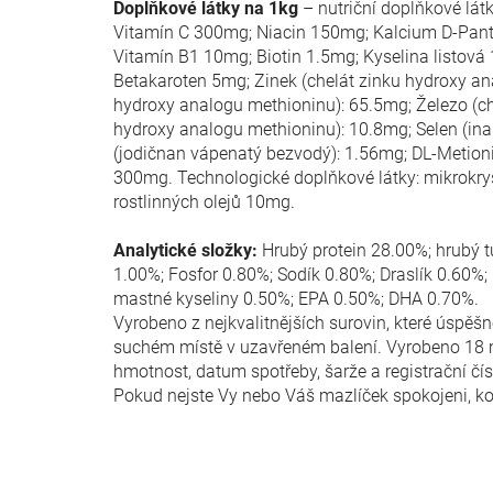
Doplňkové látky na 1kg
– nutriční doplňkové lá
Vitamín C 300mg; Niacin 150mg; Kalcium D-Pant
Vitamín B1 10mg; Biotin 1.5mg; Kyselina listová
Betakaroten 5mg; Zinek (chelát zinku hydroxy 
hydroxy analogu methioninu): 65.5mg; Železo (ch
hydroxy analogu methioninu): 10.8mg; Selen (in
(jodičnan vápenatý bezvodý): 1.56mg; DL-Metioni
300mg. Technologické doplňkové látky: mikrokryst
rostlinných olejů 10mg.
Analytické složky:
Hrubý protein 28.00%; hrubý 
1.00%; Fosfor 0.80%; Sodík 0.80%; Draslík 0.60
mastné kyseliny 0.50%; EPA 0.50%; DHA 0.70%.
Vyrobeno z nejkvalitnějších surovin, které úspěš
suchém místě v uzavřeném balení. Vyrobeno 18 m
hmotnost, datum spotřeby, šarže a registrační čí
Pokud nejste Vy nebo Váš mazlíček spokojeni, ko