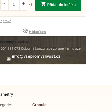
Přidat do košíku
dopravě
Vsepromyslivost.cz
 601 531 073 Odborná konzultace zbraně, termovize
info
@
vsepromyslivost.cz
egorie
:
Granule