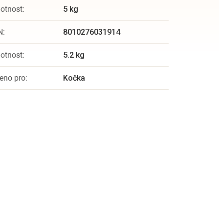
otnost
:
5 kg
N
:
8010276031914
otnost
:
5.2 kg
eno pro
:
Kočka