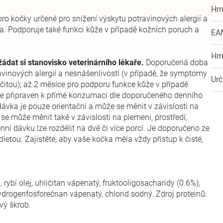
Hm
pro kočky určené pro snížení výskytu potravinových alergií a
ta. Podporuje také funkci kůže v případě kožních poruch a
EA
Hm
ádat si stanovisko veterinárního lékaře.
Doporučená doba
ravinových alergií a nesnášenlivostí (v případě, že symptomy
Urč
itou); až 2 měsíce pro podporu funkce kůže v případě
 je připraven k přímé konzumaci dle doporučeného denního
vka je pouze orientační a může se měnit v závislosti na
se může měnit také v závislosti na plemeni, prostředí,
ní dávku lze rozdělit na dvě či více porcí. Je doporučeno ze
etou. Zajistěte, aby vaše kočka měla vždy přístup k čisté,
 rybí olej, uhličitan vápenatý, fruktooligosacharidy (0.6%),
ydrogenfosforečnan vápenatý, chlorid sodný. Zdroj proteinů:
vý škrob.