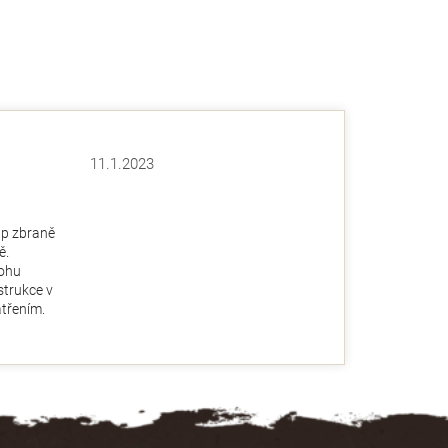
11.1.2023
Hodnocení obchodu je 5 z 5 hvězdiček.
ězdiček.
up zbraně
ě.
ohu
nstrukce v
třením.