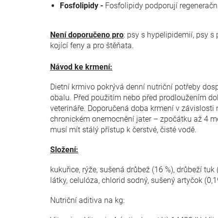
Fosfolipidy -
Fosfolipidy podporují regeneračn
Není doporučeno pro
: psy s hypelipidemií, psy s
kojící feny a pro štěňata.
Návod ke krmení:
Dietní krmivo pokrývá denní nutriční potřeby do
obalu. Před použitím nebo před prodloužením do
veterináře. Doporučená doba krmení v závislosti 
chronickém onemocnění jater – zpočátku až 4 měs
musí mít stálý přístup k čerstvé, čisté vodě.
Složení:
kukuřice, rýže, sušená drůbež (16 %), drůbeží tuk
látky, celulóza, chlorid sodný, sušený artyčok (0,19
Nutriční aditiva na kg: