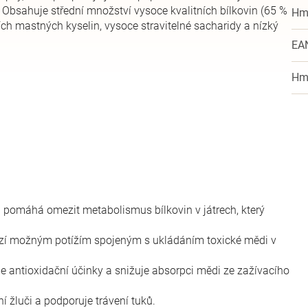
. Obsahuje střední množství vysoce kvalitních bílkovin (65 %
Hm
ch mastných kyselin, vysoce stravitelné sacharidy a nízký
EA
Hm
 pomáhá omezit metabolismus bílkovin v játrech, který
zí možným potížím spojeným s ukládáním toxické mědi v
 antioxidační účinky a snižuje absorpci mědi ze zažívacího
 žluči a podporuje trávení tuků.