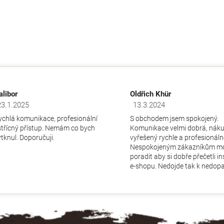
alibor
Oldřich Khür
23.1.2025
13.3.2024
dnocení obchodu je 5 z 5 hvězdiček.
Hodnocení obchodu je 5 z 5 hv
ychlá komunikace, profesionální
S obchodem jsem spokojený.
střícný přístup. Nemám co bych
Komunikace velmi dobrá, nák
ytknul. Doporučuji.
vyřešený rychle a profesionáln
Nespokojeným zákazníkům m
poradit aby si dobře přečetli i
e-shopu. Nedojde tak k nedopa