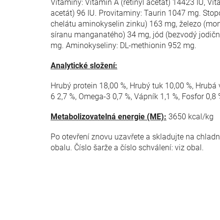
Vitaminy: Vitamin A (retinyl acetát) 14423 IU, Vit
acetát) 96 IU. Provitaminy: Taurin 1047 mg. Stop
chelátu aminokyselin zinku) 163 mg, železo (m
síranu manganatého) 34 mg, jód (bezvodý jodičnan
mg. Aminokyseliny: DL-methionin 952 mg.
A
nalytické složení:
Hrubý protein 18,00 %, Hrubý tuk 10,00 %, Hrubá 
6 2,7 %, Omega-3 0,7 %, Vápník 1,1 %, Fosfor 0,8
Metabolizovatelná energie (ME):
3650 kcal/kg
Po otevření znovu uzavřete a skladujte na chla
obalu. Číslo šarže a číslo schválení: viz obal.