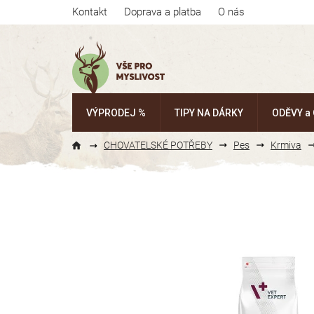
Přejít
Kontakt
Doprava a platba
O nás
na
obsah
VÝPRODEJ %
TIPY NA DÁRKY
ODĚVY a
CHOVATELSKÉ POTŘEBY
Pes
Krmiva