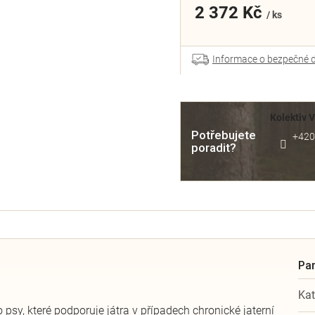
2 372 Kč
/ ks
Informace o bezpečné 
Kolektiv 
Potřebujete
+420
poradit?
Kat
 psy, které podporuje játra v případech chronické jaterní