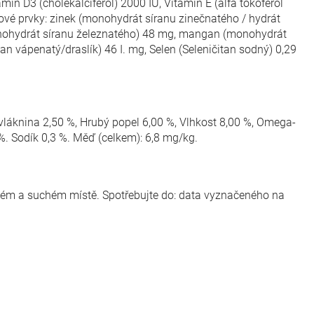
amin D3 (cholekalciferol) 2000 IU, Vitamin E (alfa tokoferol
ové prvky: zinek (monohydrát síranu zinečnatého / hydrát
onohydrát síranu železnatého) 48 mg, mangan (monohydrát
 vápenatý/draslík) 46 I. mg, Selen (Seleničitan sodný) 0,29
vláknina 2,50 %, Hrubý popel 6,00 %, Vlhkost 8,00 %, Omega-
 %. Sodík 0,3 %. Měď (celkem): 6,8 mg/kg.
dném a suchém místě. Spotřebujte do: data vyznačeného na