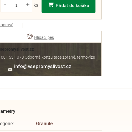
Přidat do košíku
dopravě
Vsepromyslivost.cz
 601 531 073 Odborná konzultace zbraně, termovize
info
@
vsepromyslivost.cz
egorie
:
Granule