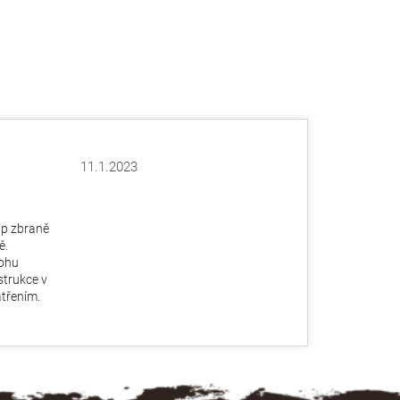
11.1.2023
Hodnocení obchodu je 5 z 5 hvězdiček.
ězdiček.
up zbraně
ě.
ohu
nstrukce v
třením.