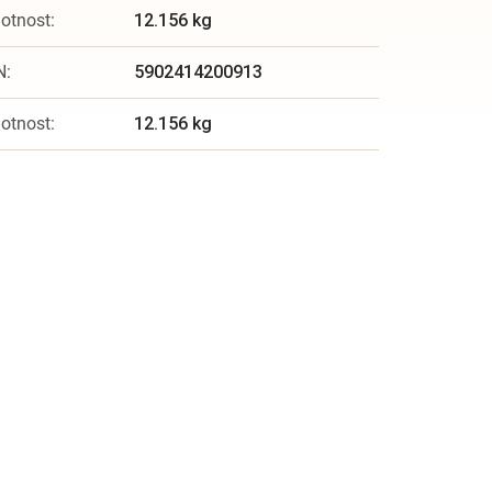
otnost
:
12.156 kg
N
:
5902414200913
otnost
:
12.156 kg