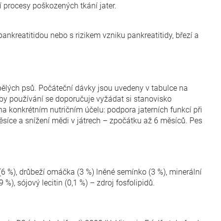
í procesy poškozených tkání jater.
 pankreatitidou nebo s rizikem vzniku pankreatitidy, březí a
spělých psů. Počáteční dávky jsou uvedeny v tabulce na
by používání se doporučuje vyžádat si stanovisko
na konkrétním nutričním účelu: podpora jaterních funkcí při
íce a snížení mědi v játrech – zpočátku až 6 měsíců. Pes
 (6 %), drůbeží omáčka (3 %) lněné semínko (3 %), minerální
 %), sójový lecitin (0,1 %) – zdroj fosfolipidů.