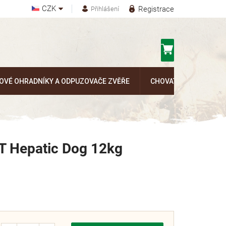
CZK
Registrace
Přihlášení
Nákupní
košík
OVÉ OHRADNÍKY A ODPUZOVAČE ZVĚŘE
CHOVATELSKÉ POTŘEB
T Hepatic Dog 12kg