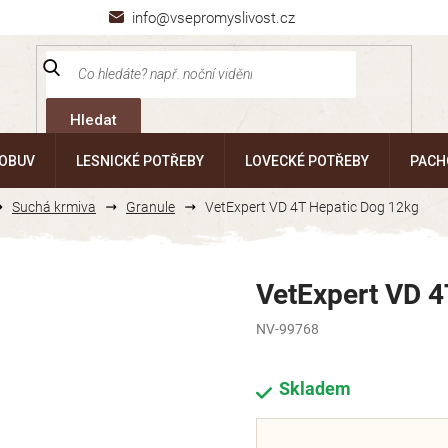
info@vsepromyslivost.cz
Hledat
 OBUV
LESNICKÉ POTŘEBY
LOVECKÉ POTŘEBY
PACH
Suchá krmiva
Granule
VetExpert VD 4T Hepatic Dog 12kg
VetExpert VD 4
NV-99768
Skladem